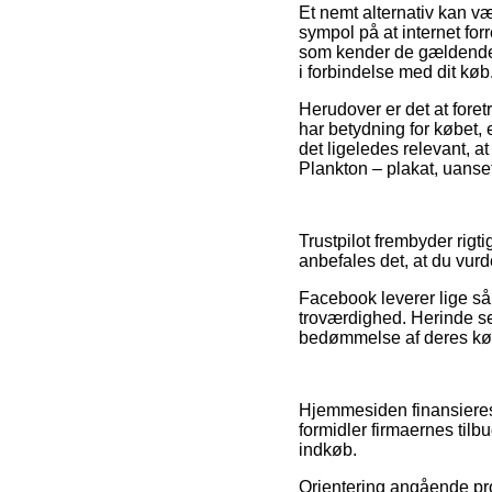
Et nemt alternativ kan v
sympol på at internet for
som kender de gældende l
i forbindelse med dit køb
Herudover er det at for
har betydning for købet, 
det ligeledes relevant, a
Plankton – plakat, uanset
Trustpilot frembyder rigt
anbefales det, at du vur
Facebook leverer lige så 
troværdighed. Herinde se
bedømmelse af deres købs
Hjemmesiden finansieres 
formidler firmaernes tilb
indkøb.
Orientering angående pro