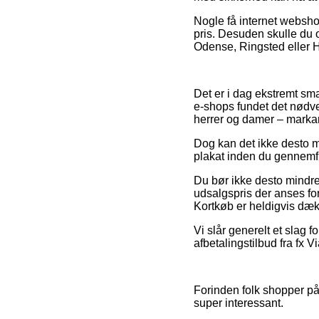
Nogle få internet webshop
pris. Desuden skulle du o
Odense, Ringsted eller Ha
Det er i dag ekstremt smar
e-shops fundet det nødven
herrer og damer – markan
Dog kan det ikke desto m
plakat inden du gennemfør
Du bør ikke desto mindre 
udsalgspris der anses for
Kortkøb er heldigvis dæk
Vi slår generelt et slag 
afbetalingstilbud fra fx 
Forinden folk shopper p
super interessant.