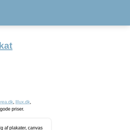
kat
rea.dk
,
Illux.dk
,
l gode priser.
 af plakater, canvas