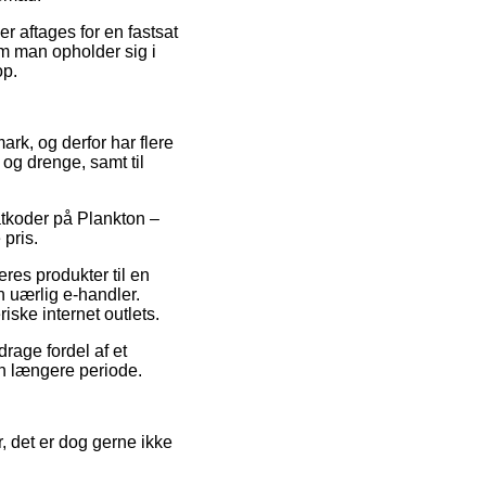
r aftages for en fastsat
om man opholder sig i
op.
ark, og derfor har flere
og drenge, samt til
atkoder på Plankton –
 pris.
eres produkter til en
n uærlig e-handler.
ske internet outlets.
drage fordel af et
 en længere periode.
 det er dog gerne ikke