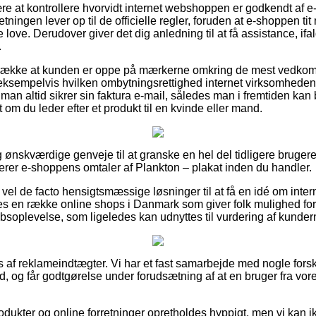
ære at kontrollere hvorvidt internet webshoppen er godkendt af e
retningen lever op til de officielle regler, foruden at e-shoppen t
ove. Derudover giver det dig anledning til at få assistance, ifa
.
etrække at kunden er oppe på mærkerne omkring de mest vedko
eksempelvis hvilken ombytningsrettighed internet virksomheden til
t man altid sikrer sin faktura e-mail, således man i fremtiden kan 
 om du leder efter et produkt til en kvinde eller mand.
ig ønskværdige genveje til at granske en hel del tidligere bruge
derer e-shoppens omtaler af Plankton – plakat inden du handler.
vel de facto hensigtsmæssige løsninger til at få en idé om inter
s en række online shops i Danmark som giver folk mulighed for 
oplevelse, som ligeledes kan udnyttes til vurdering af kundern
af reklameindtægter. Vi har et fast samarbejde med nogle forske
ud, og får godtgørelse under forudsætning af at en bruger fra vor
dukter og online forretninger opretholdes hyppigt, men vi kan i