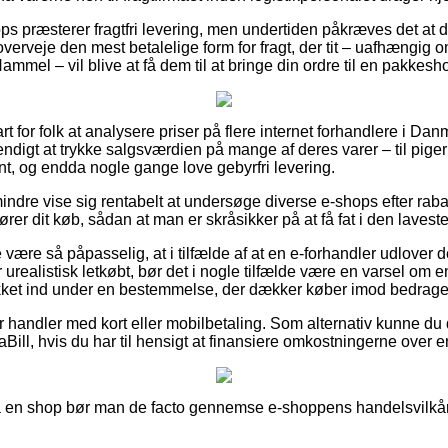
s præsterer fragtfri levering, men undertiden påkræves det at de
verveje den mest betalelige form for fragt, der tit – uafhængig 
mmel – vil blive at få dem til at bringe din ordre til en pakkesh
t for folk at analysere priser på flere internet forhandlere i Danm
digt at trykke salgsværdien på mange af deres varer – til piger 
t, og endda nogle gange love gebyrfri levering.
indre vise sig rentabelt at undersøge diverse e-shops efter rab
er dit køb, sådan at man er skråsikker på at få fat i den laveste
være så påpasselig, at i tilfælde af at en e-forhandler udlover d
 urealistisk letkøbt, bør det i nogle tilfælde være en varsel om e
ket ind under en bestemmelse, der dækker køber imod bedrageri
for handler med kort eller mobilbetaling. Som alternativ kunne du 
ViaBill, hvis du har til hensigt at finansiere omkostningerne over
å en shop bør man de facto gennemse e-shoppens handelsvilkår,