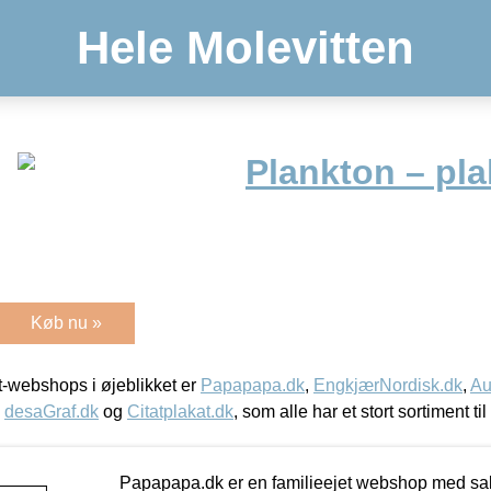
Hele Molevitten
Plankton – pla
Køb nu »
-webshops i øjeblikket er
Papapapa.dk
,
EngkjærNordisk.dk
,
Au
,
desaGraf.dk
og
Citatplakat.dk
, som alle har et stort sortiment ti
Papapapa.dk er en familieejet webshop med salg