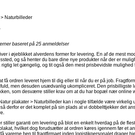
 > Naturbilleder
4
jerner baseret på
25
anmeldelser
ver i øjeblikket alverdens former for levering. En af de mest mo
ingssted, og så henter du bare dine nye produkter når der er mulig
rigtig let gængelig, og tit også den mest prisbevidste mulighed 
 få ordren leveret hjem til dig eller til når du er på job. Fragtfor
ld, men desuden usædvanlig ukompliceret. Den prisbilligste løs
akken, som desværre stiller krav om at du har bopæl nær onlin
atur plakater > Naturbilleder kan i nogle tilfælde være virkeli
så derfor er det komplet på sin plads at vi dobbelttjekker det a
e.
 stiller garanti om levering på blot en enkelt hverdag på de fles
lakat, hvilket dog forudsætter at ordren køres igennem før et an
å varerne hen til fragtfirmaet inden logistikpersonalet drager h