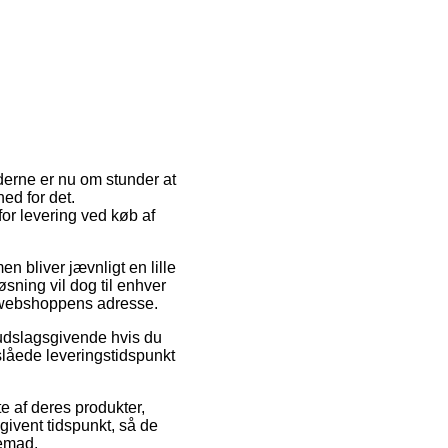
derne er nu om stunder at
hed for det.
for levering ved køb af
men bliver jævnligt en lille
ning vil dog til enhver
e webshoppens adresse.
g udslagsgivende hvis du
nslåede leveringstidspunkt
te af deres produkter,
givent tidspunkt, så de
jemad.