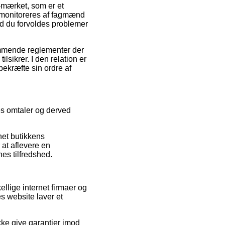
-mærket, som er et
it monitoreres af fagmænd
ld du forvoldes problemer
mmende reglementer der
sikrer. I den relation er
bekræfte sin ordre af
res omtaler og derved
net butikkens
at aflevere en
es tilfredshed.
llige internet firmaer og
es website laver et
kke give garantier imod