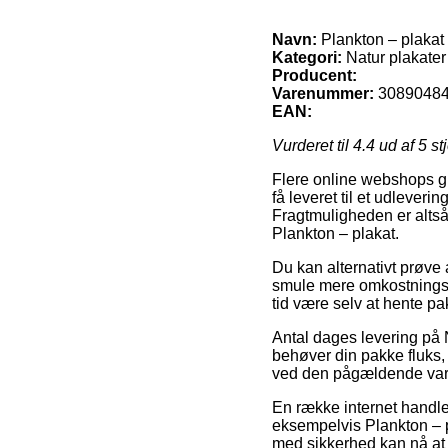
Navn:
Plankton – plakat
Kategori:
Natur plakater
Producent:
Varenummer:
3089048
EAN:
Vurderet til
4.4
ud af 5 st
Flere online webshops gi
få leveret til et udlever
Fragtmuligheden er altså 
Plankton – plakat.
Du kan alternativt prøve at
smule mere omkostningsfu
tid være selv at hente p
Antal dages levering på N
behøver din pakke fluks, 
ved den pågældende var
En række internet handler
eksempelvis Plankton – p
med sikkerhed kan nå at f