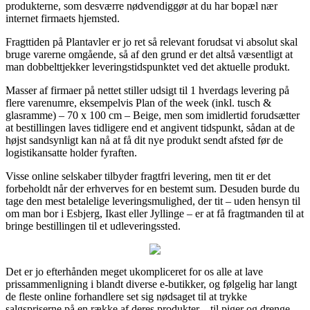
produkterne, som desværre nødvendiggør at du har bopæl nær
internet firmaets hjemsted.
Fragttiden på Plantavler er jo ret så relevant forudsat vi absolut skal
bruge varerne omgående, så af den grund er det altså væsentligt at
man dobbelttjekker leveringstidspunktet ved det aktuelle produkt.
Masser af firmaer på nettet stiller udsigt til 1 hverdags levering på
flere varenumre, eksempelvis Plan of the week (inkl. tusch &
glasramme) – 70 x 100 cm – Beige, men som imidlertid forudsætter
at bestillingen laves tidligere end et angivent tidspunkt, sådan at de
højst sandsynligt kan nå at få dit nye produkt sendt afsted før de
logistikansatte holder fyraften.
Visse online selskaber tilbyder fragtfri levering, men tit er det
forbeholdt når der erhverves for en bestemt sum. Desuden burde du
tage den mest betalelige leveringsmulighed, der tit – uden hensyn til
om man bor i Esbjerg, Ikast eller Jyllinge – er at få fragtmanden til at
bringe bestillingen til et udleveringssted.
Det er jo efterhånden meget ukompliceret for os alle at lave
prissammenligning i blandt diverse e-butikker, og følgelig har langt
de fleste online forhandlere set sig nødsaget til at trykke
salgspriserne på en række af deres produkter – til piger og drenge,