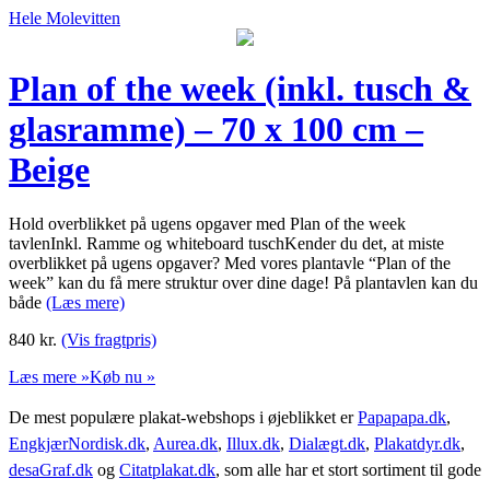
Hele Molevitten
Plan of the week (inkl. tusch &
glasramme) – 70 x 100 cm –
Beige
Hold overblikket på ugens opgaver med Plan of the week
tavlenInkl. Ramme og whiteboard tuschKender du det, at miste
overblikket på ugens opgaver? Med vores plantavle “Plan of the
week” kan du få mere struktur over dine dage! På plantavlen kan du
både
(Læs mere)
840
kr.
(Vis fragtpris)
Læs mere »
Køb nu »
De mest populære plakat-webshops i øjeblikket er
Papapapa.dk
,
EngkjærNordisk.dk
,
Aurea.dk
,
Illux.dk
,
Dialægt.dk
,
Plakatdyr.dk
,
desaGraf.dk
og
Citatplakat.dk
, som alle har et stort sortiment til gode