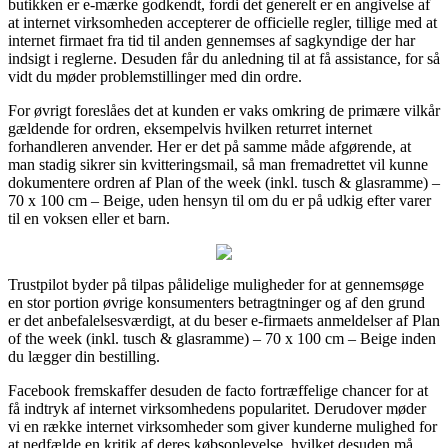
butikken er e-mærke godkendt, fordi det generelt er en angivelse af
at internet virksomheden accepterer de officielle regler, tillige med at
internet firmaet fra tid til anden gennemses af sagkyndige der har
indsigt i reglerne. Desuden får du anledning til at få assistance, for så
vidt du møder problemstillinger med din ordre.
For øvrigt foreslåes det at kunden er vaks omkring de primære vilkår
gældende for ordren, eksempelvis hvilken returret internet
forhandleren anvender. Her er det på samme måde afgørende, at
man stadig sikrer sin kvitteringsmail, så man fremadrettet vil kunne
dokumentere ordren af Plan of the week (inkl. tusch & glasramme) –
70 x 100 cm – Beige, uden hensyn til om du er på udkig efter varer
til en voksen eller et barn.
Trustpilot byder på tilpas pålidelige muligheder for at gennemsøge
en stor portion øvrige konsumenters betragtninger og af den grund
er det anbefalelsesværdigt, at du beser e-firmaets anmeldelser af Plan
of the week (inkl. tusch & glasramme) – 70 x 100 cm – Beige inden
du lægger din bestilling.
Facebook fremskaffer desuden de facto fortræffelige chancer for at
få indtryk af internet virksomhedens popularitet. Derudover møder
vi en række internet virksomheder som giver kunderne mulighed for
at nedfælde en kritik af deres købsoplevelse, hvilket desuden må