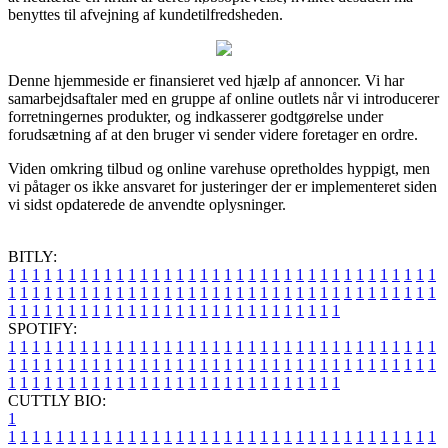
benyttes til afvejning af kundetilfredsheden.
Denne hjemmeside er finansieret ved hjælp af annoncer. Vi har
samarbejdsaftaler med en gruppe af online outlets når vi introducerer
forretningernes produkter, og indkasserer godtgørelse under
forudsætning af at den bruger vi sender videre foretager en ordre.
Viden omkring tilbud og online varehuse opretholdes hyppigt, men
vi påtager os ikke ansvaret for justeringer der er implementeret siden
vi sidst opdaterede de anvendte oplysninger.
BITLY:
1
1
1
1
1
1
1
1
1
1
1
1
1
1
1
1
1
1
1
1
1
1
1
1
1
1
1
1
1
1
1
1
1
1
1
1
1
1
1
1
1
1
1
1
1
1
1
1
1
1
1
1
1
1
1
1
1
1
1
1
1
1
1
1
1
1
1
1
1
1
1
1
1
1
1
1
1
1
1
1
1
1
1
1
1
1
1
1
1
1
1
1
1
1
1
1
1
1
1
1
SPOTIFY:
1
1
1
1
1
1
1
1
1
1
1
1
1
1
1
1
1
1
1
1
1
1
1
1
1
1
1
1
1
1
1
1
1
1
1
1
1
1
1
1
1
1
1
1
1
1
1
1
1
1
1
1
1
1
1
1
1
1
1
1
1
1
1
1
1
1
1
1
1
1
1
1
1
1
1
1
1
1
1
1
1
1
1
1
1
1
1
1
1
1
1
1
1
1
1
1
1
1
1
1
CUTTLY BIO:
1
1
1
1
1
1
1
1
1
1
1
1
1
1
1
1
1
1
1
1
1
1
1
1
1
1
1
1
1
1
1
1
1
1
1
1
1