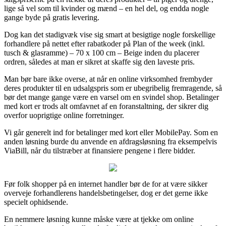
lige så vel som til kvinder og mænd – en hel del, og endda nogle
gange byde på gratis levering.
Dog kan det stadigvæk vise sig smart at besigtige nogle forskellige
forhandlere på nettet efter rabatkoder på Plan of the week (inkl.
tusch & glasramme) – 70 x 100 cm – Beige inden du placerer
ordren, således at man er sikret at skaffe sig den laveste pris.
Man bør bare ikke overse, at når en online virksomhed frembyder
deres produkter til en udsalgspris som er ubegribelig fremragende, så
bør det mange gange være en varsel om en svindel shop. Betalinger
med kort er trods alt omfavnet af en foranstaltning, der sikrer dig
overfor uoprigtige online forretninger.
Vi går generelt ind for betalinger med kort eller MobilePay. Som en
anden løsning burde du anvende en afdragsløsning fra eksempelvis
ViaBill, når du tilstræber at finansiere pengene i flere bidder.
Før folk shopper på en internet handler bør de for at være sikker
overveje forhandlerens handelsbetingelser, dog er det gerne ikke
specielt ophidsende.
En nemmere løsning kunne måske være at tjekke om online