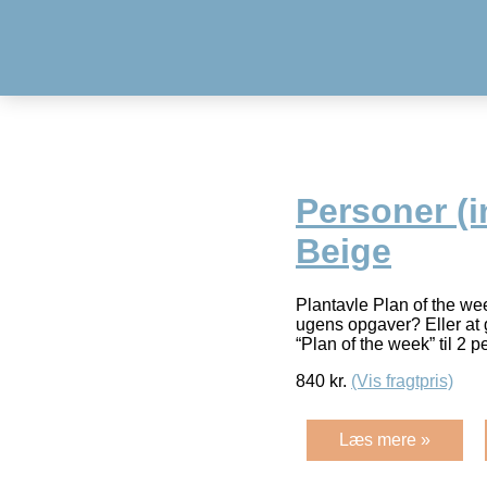
Personer (i
Beige
Plantavle Plan of the we
ugens opgaver? Eller at 
“Plan of the week” til 2 p
840
kr.
(Vis fragtpris)
Læs mere »