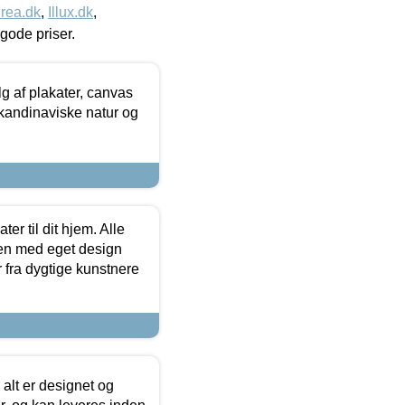
rea.dk
,
Illux.dk
,
l gode priser.
 af plakater, canvas
skandinaviske natur og
er til dit hjem. Alle
ten med eget design
r fra dygtige kunstnere
 alt er designet og