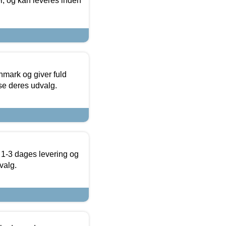
r, og kan leveres inden
nmark og giver fuld
t se deres udvalg.
 1-3 dages levering og
valg.