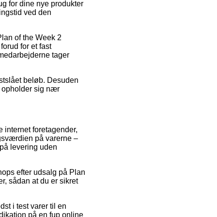
g for dine nye produkter
ringstid ved den
Plan of the Week 2
rud for et fast
n medarbejderne tager
fastslået beløb. Desuden
u opholder sig nær
e internet foretagender,
algsværdien på varerne –
 på levering uden
hops efter udsalg på Plan
, sådan at du er sikret
 i test varer til en
dikation på en fup online