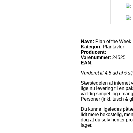
Navn:
Plan of the Week 
Kategori:
Plantavler
Producent:
Varenummer:
24525
EAN:
Vurderet til
4.5
ud af 5 st
Størstedelen af internet 
lige nu levering til en p
vældig simpel, og i mang
Personer (inkl. tusch & 
Du kunne ligeledes påtænk
lidt mere bekostelig, me
dog at du selv henter pr
lager.