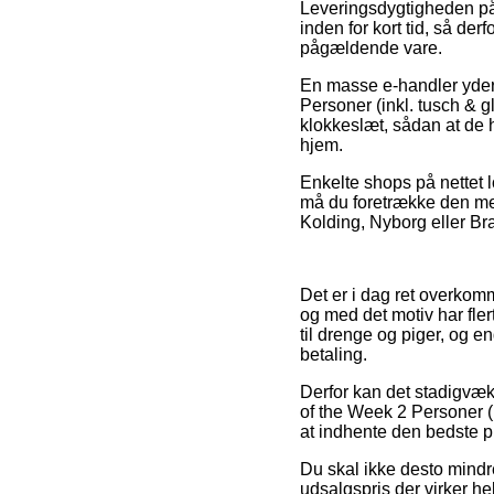
Leveringsdygtigheden på 
inden for kort tid, så der
pågældende vare.
En masse e-handler yder 
Personer (inkl. tusch & 
klokkeslæt, sådan at de 
hjem.
Enkelte shops på nettet l
må du foretrække den mes
Kolding, Nyborg eller Bra
Det er i dag ret overkomme
og med det motiv har fler
til drenge og piger, og 
betaling.
Derfor kan det stadigvæk
of the Week 2 Personer (
at indhente den bedste pr
Du skal ikke desto mindr
udsalgspris der virker he