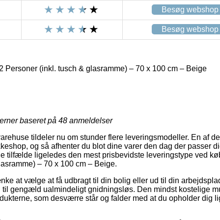
Besøg webshop
Besøg webshop
2 Personer (inkl. tusch & glasramme) – 70 x 100 cm – Beige
jerner baseret på
48
anmeldelser
varehuse tildeler nu om stunder flere leveringsmodeller. En af d
akkeshop, og så afhenter du blot dine varer den dag der passer d
e tilfælde ligeledes den mest prisbevidste leveringstype ved kø
glasramme) – 70 x 100 cm – Beige.
e at vælge at få udbragt til din bolig eller ud til din arbejdspla
n til gengæld ualmindeligt gnidningsløs. Den mindst kostelige mu
odukterne, som desværre står og falder med at du opholder dig