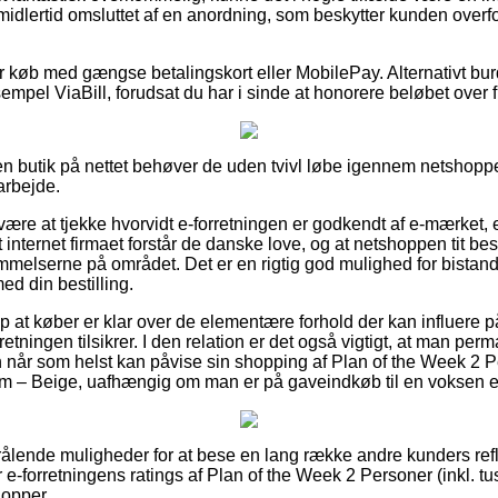
midlertid omsluttet af en anordning, som beskytter kunden overfo
for køb med gængse betalingskort eller MobilePay. Alternativt bu
empel ViaBill, forudsat du har i sinde at honorere beløbet over f
n butik på nettet behøver de uden tvivl løbe igennem netshoppe
arbejde.
re at tjekke hvorvidt e-forretningen er godkendt af e-mærket, 
 internet firmaet forstår de danske love, og at netshoppen tit be
mmelserne på området. Det er en rigtig god mulighed for bistand,
ed din bestilling.
p at køber er klar over de elementære forhold der kan influere 
rretningen tilsikrer. I den relation er det også vigtigt, at man pe
når som helst kan påvise sin shopping af Plan of the Week 2 Pe
 – Beige, uafhængig om man er på gaveindkøb til en voksen ell
strålende muligheder for at bese en lang række andre kunders ref
r e-forretningens ratings af Plan of the Week 2 Personer (inkl. 
hopper.