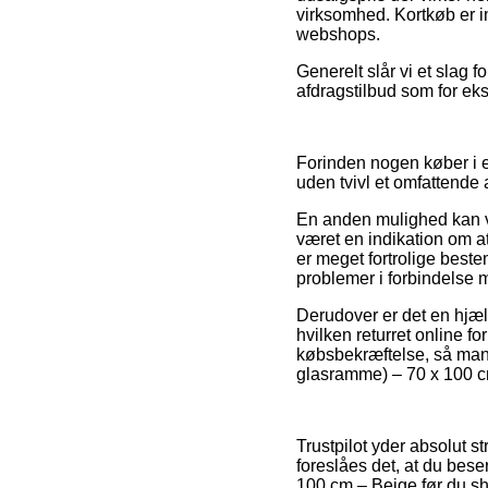
virksomhed. Kortkøb er i
webshops.
Generelt slår vi et slag 
afdragstilbud som for eks
Forinden nogen køber i e
uden tvivl et omfattende 
En anden mulighed kan væ
været en indikation om at
er meget fortrolige beste
problemer i forbindelse m
Derudover er det en hjæl
hvilken returret online fo
købsbekræftelse, så man 
glasramme) – 70 x 100 cm
Trustpilot yder absolut 
foreslåes det, at du bese
100 cm – Beige før du s