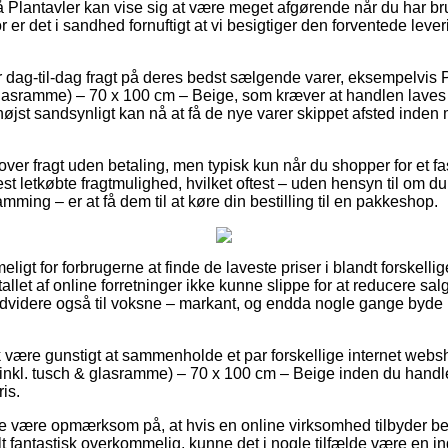
Plantavler kan vise sig at være meget afgørende når du har bru
for er det i sandhed fornuftigt at vi besigtiger den forventede leve
dag-til-dag fragt på deres bedst sælgende varer, eksempelvis 
glasramme) – 70 x 100 cm – Beige, som kræver at handlen laves fo
højst sandsynligt kan nå at få de nye varer skippet afsted inde
over fragt uden betaling, men typisk kun når du shopper for et 
t letkøbte fragtmulighed, hvilket oftest – uden hensyn til om d
mming – er at få dem til at køre din bestilling til en pakkeshop.
ligt for forbrugerne at finde de laveste priser i blandt forskellig
tallet af online forretninger ikke kunne slippe for at reducere s
endvidere også til voksne – markant, og endda nogle gange byde
 være gunstigt at sammenholde et par forskellige internet webs
inkl. tusch & glasramme) – 70 x 100 cm – Beige inden du handler
is.
e være opmærksom på, at hvis en online virksomhed tilbyder bedst
lt fantastisk overkommelig, kunne det i nogle tilfælde være en in