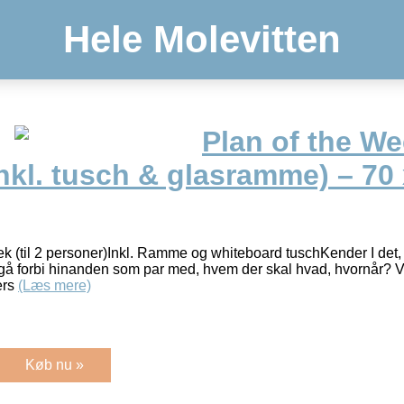
Hele Molevitten
Plan of the We
nkl. tusch & glasramme) – 70
ek (til 2 personer)Inkl. Ramme og whiteboard tuschKender I det, 
gå forbi hinanden som par med, hvem der skal hvad, hvornår? Vi
ers
(Læs mere)
Køb nu »