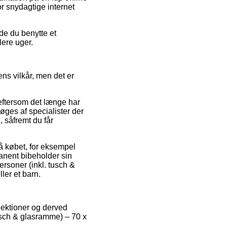
r snydagtige internet
rde du benytte et
lere uger.
ns vilkår, men det er
eftersom det længe har
søges af specialister der
 såfremt du får
på købet, for eksempel
rmanent bibeholder sin
rsoner (inkl. tusch &
er et barn.
lektioner og derved
tusch & glasramme) – 70 x