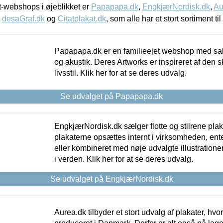
-webshops i øjeblikket er
Papapapa.dk
,
EngkjærNordisk.dk
,
Au
,
desaGraf.dk
og
Citatplakat.dk
, som alle har et stort sortiment ti
Papapapa.dk er en familieejet webshop med salg
og akustik. Deres Artworks er inspireret af den 
livsstil. Klik her for at se deres udvalg.
Se udvalget på Papapapa.dk
EngkjærNordisk.dk sælger flotte og stilrene plakat
plakaterne opsættes internt i virksomheden, en
eller kombineret med nøje udvalgte illustratione
i verden. Klik her for at se deres udvalg.
Se udvalget på EngkjærNordisk.dk
Aurea.dk tilbyder et stort udvalg af plakater, hvor