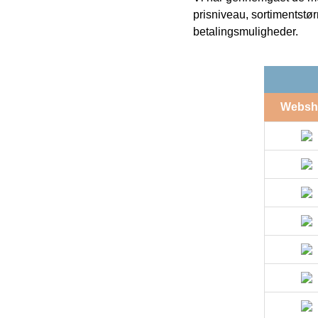
prisniveau, sortimentstø
betalingsmuligheder.
Websh