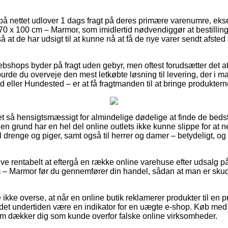
 nettet udlover 1 dags fragt på deres primære varenumre, ek
 x 100 cm – Marmor, som imidlertid nødvendiggør at bestilling
så at de har udsigt til at kunne nå at få de nye varer sendt afsted 
ebshops byder på fragt uden gebyr, men oftest forudsætter det a
urde du overveje den mest letkøbte løsning til levering, der i 
d eller Hundested – er at få fragtmanden til at bringe produkterne
ret så hensigtsmæssigt for almindelige dødelige at finde de bedst
en grund har en hel del online outlets ikke kunne slippe for at
il drenge og piger, samt også til herrer og damer – betydeligt, 
live rentabelt at eftergå en række online varehuse efter udsalg 
– Marmor før du gennemfører din handel, sådan at man er skud
ikke overse, at når en online butik reklamerer produkter til en pr
an det undertiden være en indikator for en uægte e-shop. Køb med k
som dækker dig som kunde overfor falske online virksomheder.