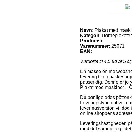
Navn:
Plakat med maski
Kategori:
Børneplakater
Producent:
Varenummer:
25071
EAN:
Vurderet til
4.5
ud af 5 st
En masse online webshop
levering til en pakkeshop,
passer dig. Denne er jo 
Plakat med maskiner – 
Du bør ligeledes påtænke a
Leveringstypen bliver i 
leveringsversion vil dog i
online shoppens adresse
Leveringshastigheden på 
med det samme, og i det 