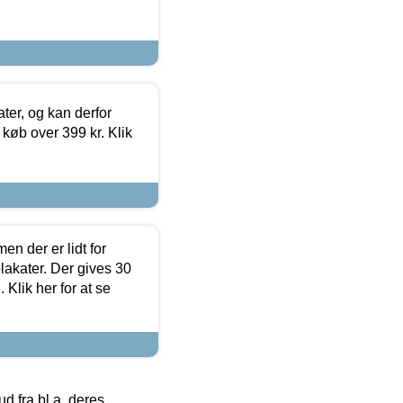
ter, og kan derfor
d køb over 399 kr. Klik
en der er lidt for
lakater. Der gives 30
Klik her for at se
 fra bl.a. deres