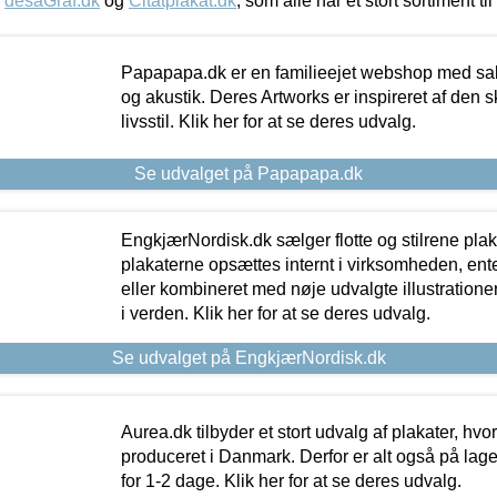
,
desaGraf.dk
og
Citatplakat.dk
, som alle har et stort sortiment ti
Papapapa.dk er en familieejet webshop med salg
og akustik. Deres Artworks er inspireret af den 
livsstil. Klik her for at se deres udvalg.
Se udvalget på Papapapa.dk
EngkjærNordisk.dk sælger flotte og stilrene plakat
plakaterne opsættes internt i virksomheden, en
eller kombineret med nøje udvalgte illustratione
i verden. Klik her for at se deres udvalg.
Se udvalget på EngkjærNordisk.dk
Aurea.dk tilbyder et stort udvalg af plakater, hvor
produceret i Danmark. Derfor er alt også på lage
for 1-2 dage. Klik her for at se deres udvalg.