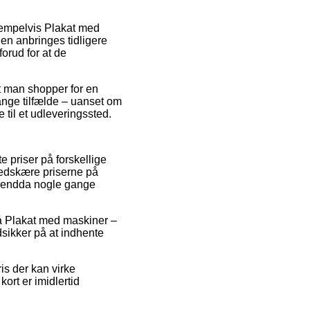
sempelvis Plakat med
en anbringes tidligere
forud for at de
t man shopper for en
mange tilfælde – uanset om
 til et udleveringssted.
e priser på forskellige
 nedskære priserne på
og endda nogle gange
på Plakat med maskiner –
sikker på at indhente
is der kan virke
ort er imidlertid