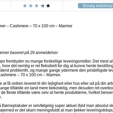
Besøg webshop
ner – Cashmere – 70 x 100 cm – Marmor
jerner baseret på
29
anmeldelser
s frembyder nu mange forskellige leveringsmidler. Det mest al
 hvor det nemlig er ret fleksibelt for dig at kunne hente bestilli
yderst problemfri, og mange gange ydermere den prisbilligste l
Cashmere – 70 x 100 cm – Marmor.
t få ordren leveret til din lejlighed eller hus eller ud på din ar
mange tilfælde en tand mere bekostelig, men desuden ret overko
 de fleste tilfælde være selv at hente produkterne, hvilket beroer
.
Børneplakater er selvfølgelig super aktuel ifald man absolut sk
øjemed er det skam meningsfuldt at man tjekker leveringstidsp