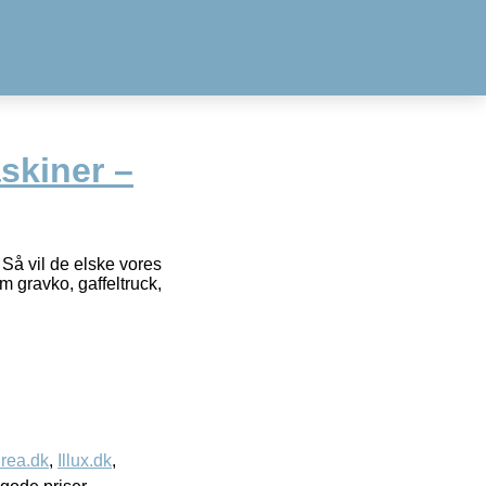
skiner –
Så vil de elske vores
m gravko, gaffeltruck,
rea.dk
,
Illux.dk
,