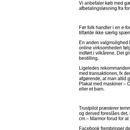
Vi anbefaler køb med gæn
afbetalingsløsning fra fo
Før folk handler i en e-
tilfælde ikke særlig spæ
En anden valgmulighed ka
online virksomheden føl
indført i vilkårene. Det g
bestilling.
Ligeledes rekommanderer 
med transaktionen, fx den
afgørende, at man altid 
Plakat med maskiner – C
eller et barn.
Trustpilot præsterer tem
og derved foreslåes det, 
cm – Marmor forud for at 
Facebook frembringer der