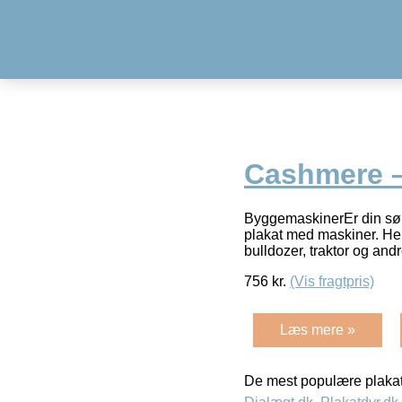
Cashmere –
ByggemaskinerEr din søn 
plakat med maskiner. Her 
bulldozer, traktor og an
756
kr.
(Vis fragtpris)
Læs mere »
De mest populære plakat