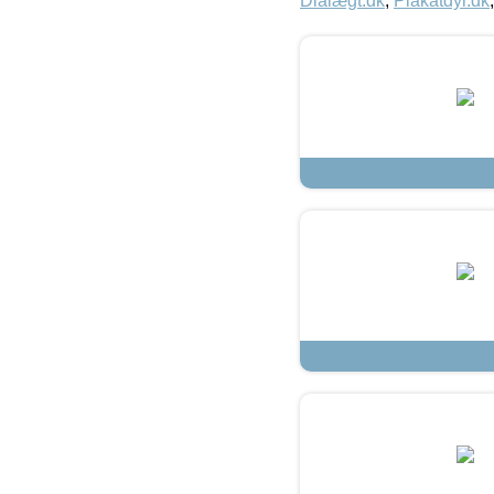
Dialægt.dk
,
Plakatdyr.dk