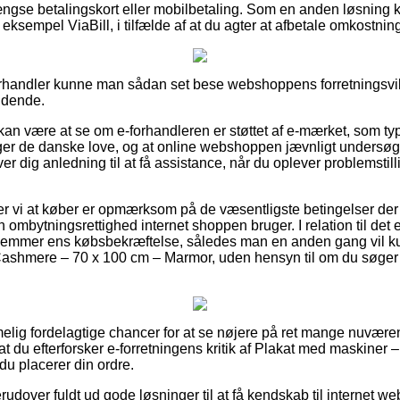
gse betalingskort eller mobilbetaling. Som en anden løsning k
r eksempel ViaBill, i tilfælde af at du agter at afbetale omkostni
forhandler kunne man sådan set bese webshoppens forretningsvil
ndende.
n være at se om e-forhandleren er støttet af e-mærket, som typ
ger de danske love, og at online webshoppen jævnligt undersøg
iver dig anledning til at få assistance, når du oplever problemstil
vi at køber er opmærksom på de væsentligste betingelser der sp
 ombytningsrettighed internet shoppen bruger. I relation til det
gemmer ens købsbekræftelse, således man en anden gang vil kun
ashmere – 70 x 100 cm – Marmor, uden hensyn til om du søger e
melig fordelagtige chancer for at se nøjere på ret mange nuvære
at du efterforsker e-forretningens kritik af Plakat med maskine
du placerer din ordre.
udover fuldt ud gode løsninger til at få kendskab til internet w