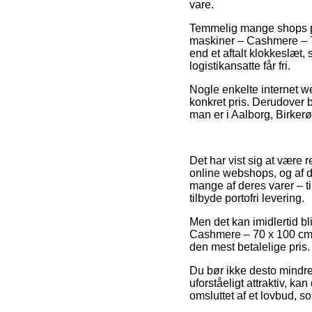
vare.
Temmelig mange shops på
maskiner – Cashmere – 70
end et aftalt klokkeslæt, 
logistikansatte får fri.
Nogle enkelte internet w
konkret pris. Derudover b
man er i Aalborg, Birkerø
Det har vist sig at være 
online webshops, og af d
mange af deres varer – t
tilbyde portofri levering.
Men det kan imidlertid b
Cashmere – 70 x 100 cm 
den mest betalelige pris.
Du bør ikke desto mindre 
uforståeligt attraktiv, k
omsluttet af et lovbud, 