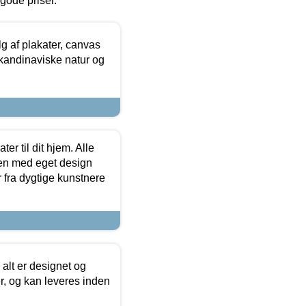
l gode priser.
 af plakater, canvas
skandinaviske natur og
er til dit hjem. Alle
ten med eget design
r fra dygtige kunstnere
 alt er designet og
r, og kan leveres inden