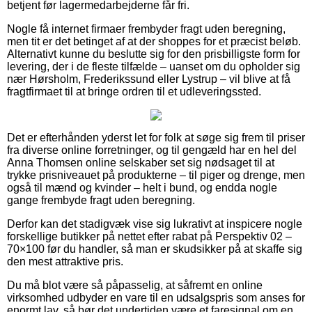
betjent før lagermedarbejderne får fri.
Nogle få internet firmaer frembyder fragt uden beregning,
men tit er det betinget af at der shoppes for et præcist beløb.
Alternativt kunne du beslutte sig for den prisbilligste form for
levering, der i de fleste tilfælde – uanset om du opholder sig
nær Hørsholm, Frederikssund eller Lystrup – vil blive at få
fragtfirmaet til at bringe ordren til et udleveringssted.
Det er efterhånden yderst let for folk at søge sig frem til priser
fra diverse online forretninger, og til gengæld har en hel del
Anna Thomsen online selskaber set sig nødsaget til at
trykke prisniveauet på produkterne – til piger og drenge, men
også til mænd og kvinder – helt i bund, og endda nogle
gange frembyde fragt uden beregning.
Derfor kan det stadigvæk vise sig lukrativt at inspicere nogle
forskellige butikker på nettet efter rabat på Perspektiv 02 –
70×100 før du handler, så man er skudsikker på at skaffe sig
den mest attraktive pris.
Du må blot være så påpasselig, at såfremt en online
virksomhed udbyder en vare til en udsalgspris som anses for
enormt lav, så bør det undertiden være et faresignal om en