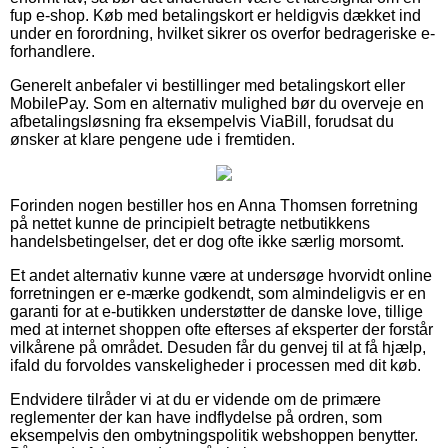
fup e-shop. Køb med betalingskort er heldigvis dækket ind
under en forordning, hvilket sikrer os overfor bedrageriske e-
forhandlere.
Generelt anbefaler vi bestillinger med betalingskort eller
MobilePay. Som en alternativ mulighed bør du overveje en
afbetalingsløsning fra eksempelvis ViaBill, forudsat du
ønsker at klare pengene ude i fremtiden.
Forinden nogen bestiller hos en Anna Thomsen forretning
på nettet kunne de principielt betragte netbutikkens
handelsbetingelser, det er dog ofte ikke særlig morsomt.
Et andet alternativ kunne være at undersøge hvorvidt online
forretningen er e-mærke godkendt, som almindeligvis er en
garanti for at e-butikken understøtter de danske love, tillige
med at internet shoppen ofte efterses af eksperter der forstår
vilkårene på området. Desuden får du genvej til at få hjælp,
ifald du forvoldes vanskeligheder i processen med dit køb.
Endvidere tilråder vi at du er vidende om de primære
reglementer der kan have indflydelse på ordren, som
eksempelvis den ombytningspolitik webshoppen benytter.