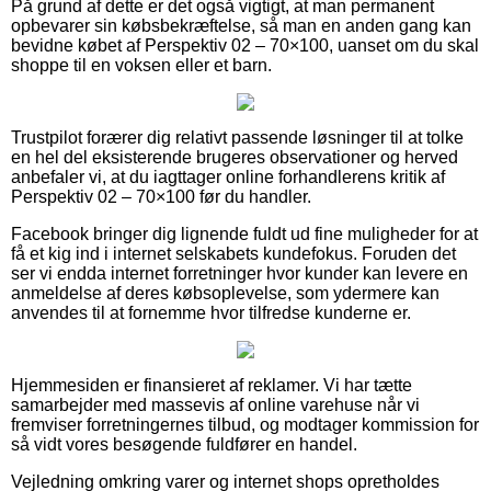
På grund af dette er det også vigtigt, at man permanent
opbevarer sin købsbekræftelse, så man en anden gang kan
bevidne købet af Perspektiv 02 – 70×100, uanset om du skal
shoppe til en voksen eller et barn.
Trustpilot forærer dig relativt passende løsninger til at tolke
en hel del eksisterende brugeres observationer og herved
anbefaler vi, at du iagttager online forhandlerens kritik af
Perspektiv 02 – 70×100 før du handler.
Facebook bringer dig lignende fuldt ud fine muligheder for at
få et kig ind i internet selskabets kundefokus. Foruden det
ser vi endda internet forretninger hvor kunder kan levere en
anmeldelse af deres købsoplevelse, som ydermere kan
anvendes til at fornemme hvor tilfredse kunderne er.
Hjemmesiden er finansieret af reklamer. Vi har tætte
samarbejder med massevis af online varehuse når vi
fremviser forretningernes tilbud, og modtager kommission for
så vidt vores besøgende fuldfører en handel.
Vejledning omkring varer og internet shops opretholdes