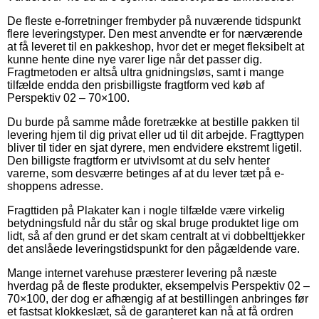
De fleste e-forretninger frembyder på nuværende tidspunkt
flere leveringstyper. Den mest anvendte er for nærværende
at få leveret til en pakkeshop, hvor det er meget fleksibelt at
kunne hente dine nye varer lige når det passer dig.
Fragtmetoden er altså ultra gnidningsløs, samt i mange
tilfælde endda den prisbilligste fragtform ved køb af
Perspektiv 02 – 70×100.
Du burde på samme måde foretrække at bestille pakken til
levering hjem til dig privat eller ud til dit arbejde. Fragttypen
bliver til tider en sjat dyrere, men endvidere ekstremt ligetil.
Den billigste fragtform er utvivlsomt at du selv henter
varerne, som desværre betinges af at du lever tæt på e-
shoppens adresse.
Fragttiden på Plakater kan i nogle tilfælde være virkelig
betydningsfuld når du står og skal bruge produktet lige om
lidt, så af den grund er det skam centralt at vi dobbelttjekker
det anslåede leveringstidspunkt for den pågældende vare.
Mange internet varehuse præsterer levering på næste
hverdag på de fleste produkter, eksempelvis Perspektiv 02 –
70×100, der dog er afhængig af at bestillingen anbringes før
et fastsat klokkeslæt, så de garanteret kan nå at få ordren