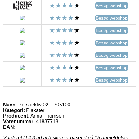
Besøg webshop
Besøg webshop
Besøg webshop
Besøg webshop
Besøg webshop
Besøg webshop
Besøg webshop
Navn:
Perspektiv 02 – 70×100
Kategori:
Plakater
Producent:
Anna Thomsen
Varenummer:
41837718
EAN:
Vurderet til
4.3
ud af 5 stjerner baseret på
18
anmeldelser