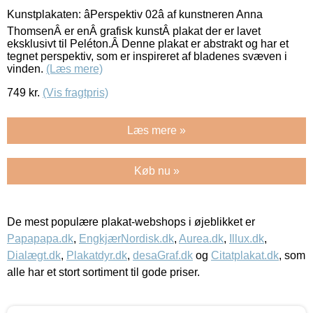
Kunstplakaten: âPerspektiv 02â af kunstneren Anna
ThomsenÂ er enÂ grafisk kunstÂ plakat der er lavet
eksklusivt til Peléton.Â Denne plakat er abstrakt og har et
tegnet perspektiv, som er inspireret af bladenes svæven i
vinden.
(Læs mere)
749
kr.
(Vis fragtpris)
Læs mere »
Køb nu »
De mest populære plakat-webshops i øjeblikket er
Papapapa.dk
,
EngkjærNordisk.dk
,
Aurea.dk
,
Illux.dk
,
Dialægt.dk
,
Plakatdyr.dk
,
desaGraf.dk
og
Citatplakat.dk
, som
alle har et stort sortiment til gode priser.