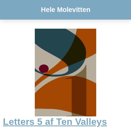
Hele Molevitten
Letters 5 af Ten Valleys