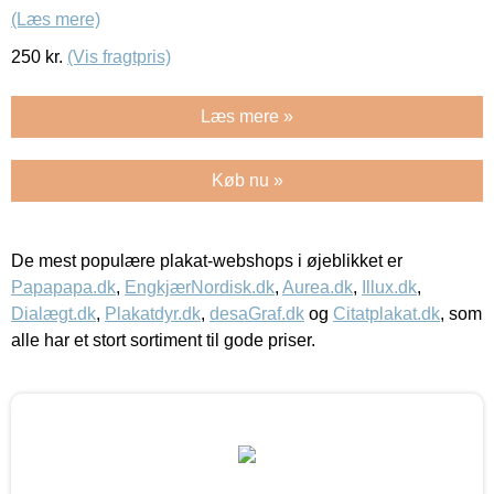
(Læs mere)
250
kr.
(Vis fragtpris)
Læs mere »
Køb nu »
De mest populære plakat-webshops i øjeblikket er
Papapapa.dk
,
EngkjærNordisk.dk
,
Aurea.dk
,
Illux.dk
,
Dialægt.dk
,
Plakatdyr.dk
,
desaGraf.dk
og
Citatplakat.dk
, som
alle har et stort sortiment til gode priser.