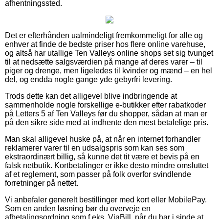
afhentningssted.
Det er efterhånden ualmindeligt fremkommeligt for alle og
enhver at finde de bedste priser hos flere online varehuse,
og altså har utallige Ten Valleys online shops set sig tvunget
til at nedsætte salgsværdien på mange af deres varer – til
piger og drenge, men ligeledes til kvinder og mænd – en hel
del, og endda nogle gange yde gebyrfri levering.
Trods dette kan det alligevel blive indbringende at
sammenholde nogle forskellige e-butikker efter rabatkoder
på Letters 5 af Ten Valleys før du shopper, sådan at man er
på den sikre side med at indhente den mest betalelige pris.
Man skal alligevel huske på, at når en internet forhandler
reklamerer varer til en udsalgspris som kan ses som
ekstraordinært billig, så kunne det tit være et bevis på en
falsk netbutik. Kortbetalinger er ikke desto mindre omsluttet
af et reglement, som passer på folk overfor svindlende
forretninger på nettet.
Vi anbefaler generelt bestillinger med kort eller MobilePay.
Som en anden løsning bør du overveje en
afbetalingsordning som f.eks. ViaBill, når du har i sinde at