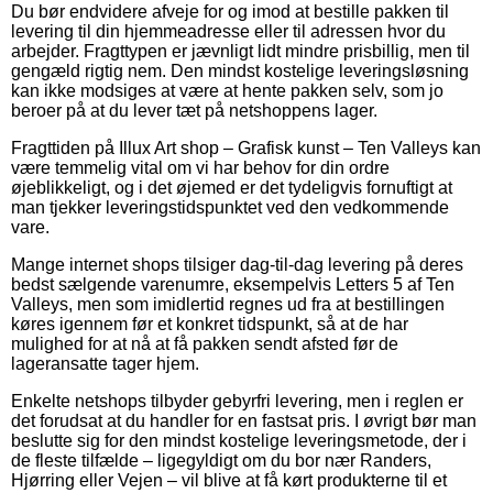
Du bør endvidere afveje for og imod at bestille pakken til
levering til din hjemmeadresse eller til adressen hvor du
arbejder. Fragttypen er jævnligt lidt mindre prisbillig, men til
gengæld rigtig nem. Den mindst kostelige leveringsløsning
kan ikke modsiges at være at hente pakken selv, som jo
beroer på at du lever tæt på netshoppens lager.
Fragttiden på Illux Art shop – Grafisk kunst – Ten Valleys kan
være temmelig vital om vi har behov for din ordre
øjeblikkeligt, og i det øjemed er det tydeligvis fornuftigt at
man tjekker leveringstidspunktet ved den vedkommende
vare.
Mange internet shops tilsiger dag-til-dag levering på deres
bedst sælgende varenumre, eksempelvis Letters 5 af Ten
Valleys, men som imidlertid regnes ud fra at bestillingen
køres igennem før et konkret tidspunkt, så at de har
mulighed for at nå at få pakken sendt afsted før de
lageransatte tager hjem.
Enkelte netshops tilbyder gebyrfri levering, men i reglen er
det forudsat at du handler for en fastsat pris. I øvrigt bør man
beslutte sig for den mindst kostelige leveringsmetode, der i
de fleste tilfælde – ligegyldigt om du bor nær Randers,
Hjørring eller Vejen – vil blive at få kørt produkterne til et