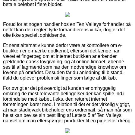
betale beløbet i flere bidder.
Forud for at nogen handler hos en Ten Valleys forhandler på
nettet kan de i reglen tyde forhandlerens vilkår, dog er det
ofte ikke specielt ophidsende.
Et nemt alternativ kunne derfor være at kontrollere om e-
butikken er e-mærke godkendt, eftersom det længe har
været et fingerpeg om at internet butikken anerkender
gældende dansk lovgivning, og at online firmaet løbende
ses til af fagmænd som har den nødvendige knowhow om
lovene på området. Desuden får du anledning til bistand,
ifald du oplever problemstillinger som følge af dit køb.
For øvrigt er det prisværdigt at kunden er omhyggelig
omkring de mest relevante betingelser der kan spille ind i
forbindelse med købet, f.eks. den returret internet
forretningen kører med. I relation til det er det virkelig vigtigt,
at man stadigvæk bibeholder ens ordremail, så man når som
helst kan bevise sin bestilling af Letters 5 af Ten Valleys,
uanset om man efterspørger produkter til en pige eller dreng.