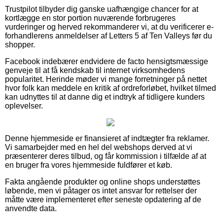
Trustpilot tilbyder dig ganske uafhængige chancer for at
kortlægge en stor portion nuværende forbrugeres
vurderinger og herved rekommanderer vi, at du verificerer e-
forhandlerens anmeldelser af Letters 5 af Ten Valleys før du
shopper.
Facebook indebærer endvidere de facto hensigtsmæssige
genveje til at få kendskab til internet virksomhedens
popularitet. Herinde møder vi mange forretninger på nettet
hvor folk kan meddele en kritik af ordreforløbet, hvilket tilmed
kan udnyttes til at danne dig et indtryk af tidligere kunders
oplevelser.
Denne hjemmeside er finansieret af indtægter fra reklamer.
Vi samarbejder med en hel del webshops derved at vi
præsenterer deres tilbud, og får kommission i tilfælde af at
en bruger fra vores hjemmeside fuldfører et køb.
Fakta angående produkter og online shops understøttes
løbende, men vi påtager os intet ansvar for rettelser der
måtte være implementeret efter seneste opdatering af de
anvendte data.