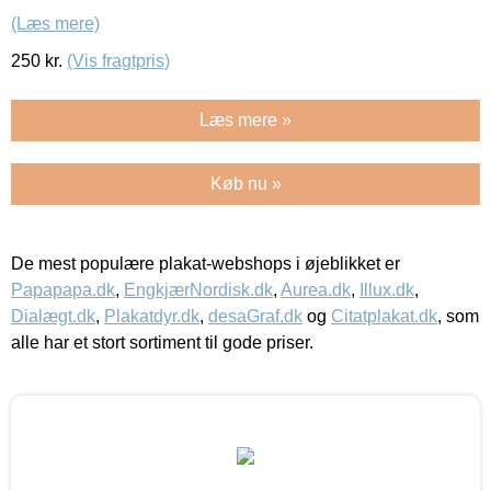
(Læs mere)
250
kr.
(Vis fragtpris)
Læs mere »
Køb nu »
De mest populære plakat-webshops i øjeblikket er
Papapapa.dk
,
EngkjærNordisk.dk
,
Aurea.dk
,
Illux.dk
,
Dialægt.dk
,
Plakatdyr.dk
,
desaGraf.dk
og
Citatplakat.dk
, som
alle har et stort sortiment til gode priser.