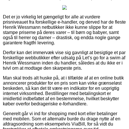
Det er jo virkelig let gængeligt for alle at vurdere
prisniveauet fra forskellige e-handler, og derved har de fleste
Henrik Wessmann netbutikker ikke kunne slippe for at
stampe priserne på deres varer – til børn og babyer, samt
også til herrer og damer – drastisk, og endda nogle gange
garantere fragtfri levering.
Derfor kan det immervæk vise sig gavnligt at besigtige et par
forskellige webbutikker efter udsalg på Let’s go for a swim af
Henrik Wessmann inden du handler, således at du ikke er i
tvivl om at modtage den skarpeste pris.
Man skal trods alt huske på, at i tilfælde af at en online butik
annoncerer produkter for en pris som kan virke grænseløst
beskeden, så kan det tit være en indikator for en uoprigtig
internet virksomhed. Bestillinger med betalingskort er
imidlertid indbefattet af en bestemmelse, hvilket beskytter
køber overfor bedrageriske e-forhandlere.
Generelt går vi ind for shopping med kort eller betalinger
med mobilen. Som et alternativ burde du drage nytte af en
afdragsordning som eksempelvis ViaBill, for så vidt du