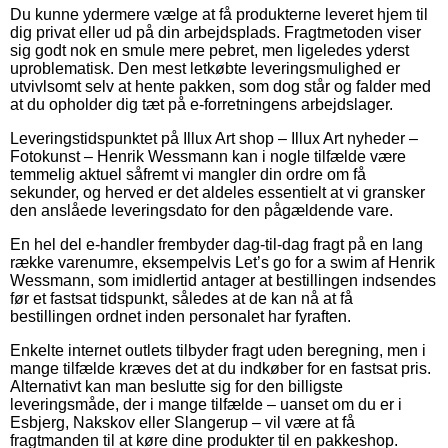
Du kunne ydermere vælge at få produkterne leveret hjem til
dig privat eller ud på din arbejdsplads. Fragtmetoden viser
sig godt nok en smule mere pebret, men ligeledes yderst
uproblematisk. Den mest letkøbte leveringsmulighed er
utvivlsomt selv at hente pakken, som dog står og falder med
at du opholder dig tæt på e-forretningens arbejdslager.
Leveringstidspunktet på Illux Art shop – Illux Art nyheder –
Fotokunst – Henrik Wessmann kan i nogle tilfælde være
temmelig aktuel såfremt vi mangler din ordre om få
sekunder, og herved er det aldeles essentielt at vi gransker
den anslåede leveringsdato for den pågældende vare.
En hel del e-handler frembyder dag-til-dag fragt på en lang
række varenumre, eksempelvis Let’s go for a swim af Henrik
Wessmann, som imidlertid antager at bestillingen indsendes
før et fastsat tidspunkt, således at de kan nå at få
bestillingen ordnet inden personalet har fyraften.
Enkelte internet outlets tilbyder fragt uden beregning, men i
mange tilfælde kræves det at du indkøber for en fastsat pris.
Alternativt kan man beslutte sig for den billigste
leveringsmåde, der i mange tilfælde – uanset om du er i
Esbjerg, Nakskov eller Slangerup – vil være at få
fragtmanden til at køre dine produkter til en pakkeshop.