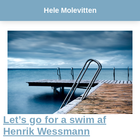
Hele Molevitten
Let’s go for a swim af
Henrik Wessmann