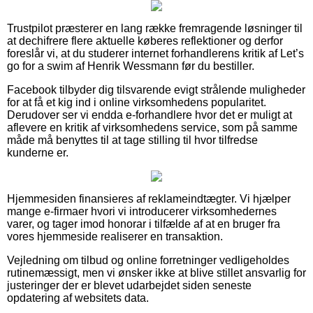
Trustpilot præsterer en lang række fremragende løsninger til
at dechifrere flere aktuelle køberes reflektioner og derfor
foreslår vi, at du studerer internet forhandlerens kritik af Let’s
go for a swim af Henrik Wessmann før du bestiller.
Facebook tilbyder dig tilsvarende evigt strålende muligheder
for at få et kig ind i online virksomhedens popularitet.
Derudover ser vi endda e-forhandlere hvor det er muligt at
aflevere en kritik af virksomhedens service, som på samme
måde må benyttes til at tage stilling til hvor tilfredse
kunderne er.
Hjemmesiden finansieres af reklameindtægter. Vi hjælper
mange e-firmaer hvori vi introducerer virksomhedernes
varer, og tager imod honorar i tilfælde af at en bruger fra
vores hjemmeside realiserer en transaktion.
Vejledning om tilbud og online forretninger vedligeholdes
rutinemæssigt, men vi ønsker ikke at blive stillet ansvarlig for
justeringer der er blevet udarbejdet siden seneste
opdatering af websitets data.