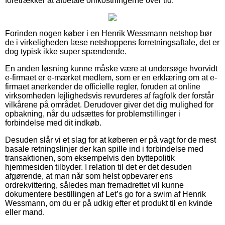
foretrækker at afbetale omkostningerne over tid.
Forinden nogen køber i en Henrik Wessmann netshop bør
de i virkeligheden læse netshoppens forretningsaftale, det er
dog typisk ikke super spændende.
En anden løsning kunne måske være at undersøge hvorvidt
e-firmaet er e-mærket medlem, som er en erklæring om at e-
firmaet anerkender de officielle regler, foruden at online
virksomheden lejlighedsvis revurderes af fagfolk der forstår
vilkårene på området. Derudover giver det dig mulighed for
opbakning, når du udsættes for problemstillinger i
forbindelse med dit indkøb.
Desuden slår vi et slag for at køberen er på vagt for de mest
basale retningslinjer der kan spille ind i forbindelse med
transaktionen, som eksempelvis den byttepolitik
hjemmesiden tilbyder. I relation til det er det desuden
afgørende, at man når som helst opbevarer ens
ordrekvittering, således man fremadrettet vil kunne
dokumentere bestillingen af Let’s go for a swim af Henrik
Wessmann, om du er på udkig efter et produkt til en kvinde
eller mand.