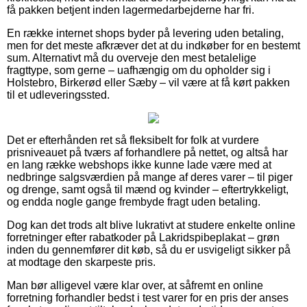
få pakken betjent inden lagermedarbejderne har fri.
En række internet shops byder på levering uden betaling,
men for det meste afkræver det at du indkøber for en bestemt
sum. Alternativt må du overveje den mest betalelige
fragttype, som gerne – uafhængig om du opholder sig i
Holstebro, Birkerød eller Sæby – vil være at få kørt pakken
til et udleveringssted.
Det er efterhånden ret så fleksibelt for folk at vurdere
prisniveauet på tværs af forhandlere på nettet, og altså har
en lang række webshops ikke kunne lade være med at
nedbringe salgsværdien på mange af deres varer – til piger
og drenge, samt også til mænd og kvinder – eftertrykkeligt,
og endda nogle gange frembyde fragt uden betaling.
Dog kan det trods alt blive lukrativt at studere enkelte online
forretninger efter rabatkoder på Lakridspibeplakat – grøn
inden du gennemfører dit køb, så du er usvigeligt sikker på
at modtage den skarpeste pris.
Man bør alligevel være klar over, at såfremt en online
forretning forhandler bedst i test varer for en pris der anses