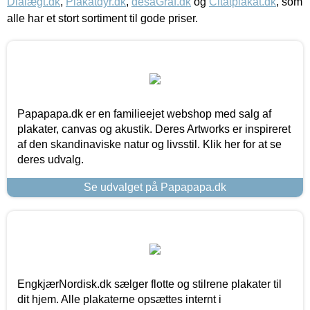
Dialægt.dk
,
Plakatdyr.dk
,
desaGraf.dk
og
Citatplakat.dk
, som
alle har et stort sortiment til gode priser.
Papapapa.dk er en familieejet webshop med salg af
plakater, canvas og akustik. Deres Artworks er inspireret
af den skandinaviske natur og livsstil. Klik her for at se
deres udvalg.
Se udvalget på Papapapa.dk
EngkjærNordisk.dk sælger flotte og stilrene plakater til
dit hjem. Alle plakaterne opsættes internt i