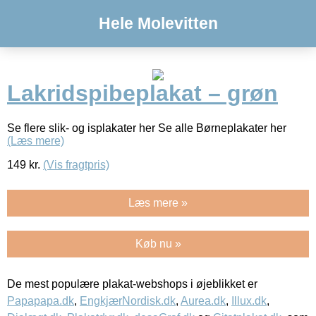
Hele Molevitten
Lakridspibeplakat – grøn
Se flere slik- og isplakater her Se alle Børneplakater her
(Læs mere)
149
kr.
(Vis fragtpris)
Læs mere »
Køb nu »
De mest populære plakat-webshops i øjeblikket er
Papapapa.dk
,
EngkjærNordisk.dk
,
Aurea.dk
,
Illux.dk
,