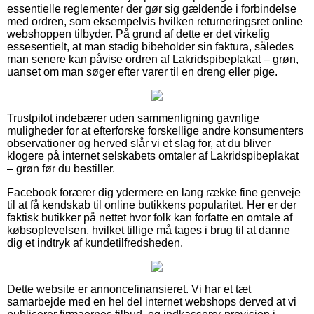
essentielle reglementer der gør sig gældende i forbindelse
med ordren, som eksempelvis hvilken returneringsret online
webshoppen tilbyder. På grund af dette er det virkelig
essesentielt, at man stadig bibeholder sin faktura, således
man senere kan påvise ordren af Lakridspibeplakat – grøn,
uanset om man søger efter varer til en dreng eller pige.
Trustpilot indebærer uden sammenligning gavnlige
muligheder for at efterforske forskellige andre konsumenters
observationer og herved slår vi et slag for, at du bliver
klogere på internet selskabets omtaler af Lakridspibeplakat
– grøn før du bestiller.
Facebook forærer dig ydermere en lang række fine genveje
til at få kendskab til online butikkens popularitet. Her er der
faktisk butikker på nettet hvor folk kan forfatte en omtale af
købsoplevelsen, hvilket tillige må tages i brug til at danne
dig et indtryk af kundetilfredsheden.
Dette website er annoncefinansieret. Vi har et tæt
samarbejde med en hel del internet webshops derved at vi