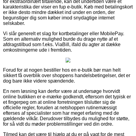
for ekstraordinært tiltalende, kan det undertiden være et
karakteristika der viser en fup e-butik. Køb med betalingskort
er ikke desto mindre dækket ind under en orden, der
begunstiger dig som køber imod snydagtige internet
selskaber.
Vi slår generelt et slag for kortbetalinger eller MobilePay.
Som en alternativ mulighed burde du drage nytte af et
afdragstilbud som f.eks. ViaBill, ifald du agter at dække
omkostningerne ude i fremtiden.
Forud for at nogen bestiller hos en e-butik bør man helt
sikkert få overblik over shoppens handelsbetingelser, det er
dog bare ikke videre spændende.
En nem løsning kan derfor være at undersøge hvorvidt
online butikken er e-mærke godkendt, eftersom det typisk er
et fingerpeg om at online forretningen tilslutter sig de
officielle regler, foruden at netshoppen rutinemæssigt
efterses af specialister som har meget erfaring med de
gældende vilkår. Derudover tilbydes du mulighed for støtte,
for så vidt du møder problemstillinger ved din ordre.
Tilmed kan det være til hjælp at du er på vagt for de mest