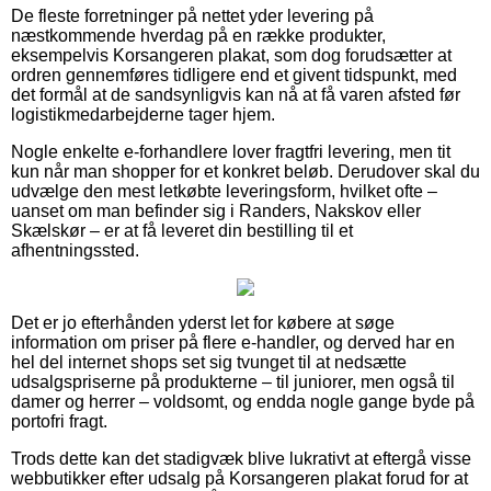
De fleste forretninger på nettet yder levering på
næstkommende hverdag på en række produkter,
eksempelvis Korsangeren plakat, som dog forudsætter at
ordren gennemføres tidligere end et givent tidspunkt, med
det formål at de sandsynligvis kan nå at få varen afsted før
logistikmedarbejderne tager hjem.
Nogle enkelte e-forhandlere lover fragtfri levering, men tit
kun når man shopper for et konkret beløb. Derudover skal du
udvælge den mest letkøbte leveringsform, hvilket ofte –
uanset om man befinder sig i Randers, Nakskov eller
Skælskør – er at få leveret din bestilling til et
afhentningssted.
Det er jo efterhånden yderst let for købere at søge
information om priser på flere e-handler, og derved har en
hel del internet shops set sig tvunget til at nedsætte
udsalgspriserne på produkterne – til juniorer, men også til
damer og herrer – voldsomt, og endda nogle gange byde på
portofri fragt.
Trods dette kan det stadigvæk blive lukrativt at eftergå visse
webbutikker efter udsalg på Korsangeren plakat forud for at