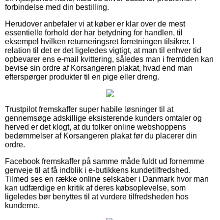
forbindelse med din bestilling.
Herudover anbefaler vi at køber er klar over de mest
essentielle forhold der har betydning for handlen, til
eksempel hvilken returneringsret forretningen tilsikrer. I
relation til det er det ligeledes vigtigt, at man til enhver tid
opbevarer ens e-mail kvittering, således man i fremtiden kan
bevise sin ordre af Korsangeren plakat, hvad end man
efterspørger produkter til en pige eller dreng.
Trustpilot fremskaffer super habile løsninger til at
gennemsøge adskillige eksisterende kunders omtaler og
herved er det klogt, at du tolker online webshoppens
bedømmelser af Korsangeren plakat før du placerer din
ordre.
Facebook fremskaffer på samme måde fuldt ud fornemme
genveje til at få indblik i e-butikkens kundetilfredshed.
Tilmed ses en række online selskaber i Danmark hvor man
kan udfærdige en kritik af deres købsoplevelse, som
ligeledes bør benyttes til at vurdere tilfredsheden hos
kunderne.