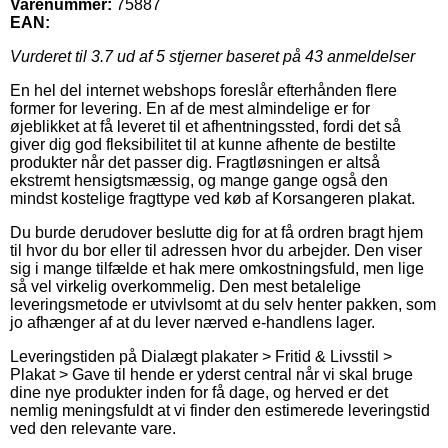
Varenummer:
75887
EAN:
Vurderet til
3.7
ud af 5 stjerner baseret på
43
anmeldelser
En hel del internet webshops foreslår efterhånden flere
former for levering. En af de mest almindelige er for
øjeblikket at få leveret til et afhentningssted, fordi det så
giver dig god fleksibilitet til at kunne afhente de bestilte
produkter når det passer dig. Fragtløsningen er altså
ekstremt hensigtsmæssig, og mange gange også den
mindst kostelige fragttype ved køb af Korsangeren plakat.
Du burde derudover beslutte dig for at få ordren bragt hjem
til hvor du bor eller til adressen hvor du arbejder. Den viser
sig i mange tilfælde et hak mere omkostningsfuld, men lige
så vel virkelig overkommelig. Den mest betalelige
leveringsmetode er utvivlsomt at du selv henter pakken, som
jo afhænger af at du lever nærved e-handlens lager.
Leveringstiden på Dialægt plakater > Fritid & Livsstil >
Plakat > Gave til hende er yderst central når vi skal bruge
dine nye produkter inden for få dage, og herved er det
nemlig meningsfuldt at vi finder den estimerede leveringstid
ved den relevante vare.