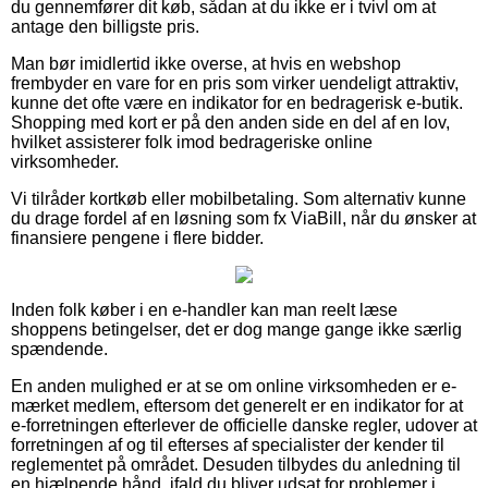
du gennemfører dit køb, sådan at du ikke er i tvivl om at
antage den billigste pris.
Man bør imidlertid ikke overse, at hvis en webshop
frembyder en vare for en pris som virker uendeligt attraktiv,
kunne det ofte være en indikator for en bedragerisk e-butik.
Shopping med kort er på den anden side en del af en lov,
hvilket assisterer folk imod bedrageriske online
virksomheder.
Vi tilråder kortkøb eller mobilbetaling. Som alternativ kunne
du drage fordel af en løsning som fx ViaBill, når du ønsker at
finansiere pengene i flere bidder.
Inden folk køber i en e-handler kan man reelt læse
shoppens betingelser, det er dog mange gange ikke særlig
spændende.
En anden mulighed er at se om online virksomheden er e-
mærket medlem, eftersom det generelt er en indikator for at
e-forretningen efterlever de officielle danske regler, udover at
forretningen af og til efterses af specialister der kender til
reglementet på området. Desuden tilbydes du anledning til
en hjælpende hånd, ifald du bliver udsat for problemer i