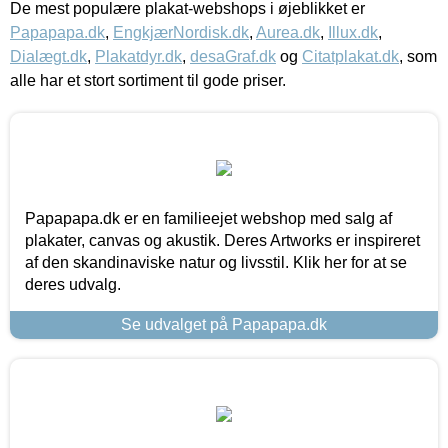
De mest populære plakat-webshops i øjeblikket er
Papapapa.dk
,
EngkjærNordisk.dk
,
Aurea.dk
,
Illux.dk
,
Dialægt.dk
,
Plakatdyr.dk
,
desaGraf.dk
og
Citatplakat.dk
, som
alle har et stort sortiment til gode priser.
Papapapa.dk er en familieejet webshop med salg af
plakater, canvas og akustik. Deres Artworks er inspireret
af den skandinaviske natur og livsstil. Klik her for at se
deres udvalg.
Se udvalget på Papapapa.dk