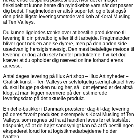
fleksibelt at kunne hente din nyindkøbte vare når det passer
dig bedst. Fragtmetoden er altså super let, og oftest også
den prisbilligste leveringsmetode ved køb af Koral Musling
af Ten Valleys.
Du kunne ligeledes tænke over at bestille produkterne til
levering til din privatbolig eller til dit arbejde. Fragtmetoden
bliver godt nok en anelse dyrere, men på den anden side
usædvanlig hensigtsmæssig. Den mest betalelige metode til
levering er dog at du selv henter produkterne, hvilket dog
kræver at du opholder dig nærved online forhandlerens
adresse.
Antal dages levering på Illux Art shop – Illux Art nyheder –
Grafisk kunst – Ten Valleys er selvfølgelig særligt aktuel hvis
du skal bruge pakken nu og her, så i det øjemed er det altså
klogt at man kigger nærmere på den estimerede
leveringsdato på det aktuelle produkt.
En del e-butikker i Danmark præsterer dag-til-dag levering
på deres favorit produkter, eksempelvis Koral Musling af Ten
Valleys, som regnes ud fra at handlen laves før et fastslået
tidspunkt, så at de højst sandsynligt kan nå at få bestillingen
ekspederet forud for at logistikmedarbejderne holder
fyraften.