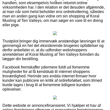
handlen, som eksempelvis hvilken returret online
virksomheden har. I den relation er det desuden afgørende,
at man når som helst beholder ens ordrekvittering, således
man en anden gang kan vidne om sin shopping af Koral
Musling af Ten Valleys, om man søger en vare til en dreng
eller pige.
Trustpilot bringer dig immervæk anstændige løsninger til at
gennemgå en hel del eksisterende brugeres opfattelser og
derfor anbefaler vi, at du udforsker webshoppens
anmeldelser af Koral Musling af Ten Valleys forinden du
lægger din bestilling.
Facebook fremskaffer ydermere fuldt ud fornemme
muligheder for at få kendskab til internet shoppens
troværdighed. Herinde ses endda internet firmaer hvor
kunder kan publicere en kritik af ordreforløbet, som tilmed
burde tages i brug til at fornemme tidligere kunders
oplevelser.
Dette website er annoncefinansieret. Vi hjælper et hav af
online forretninger eftersom vi præsenterer forretningernes