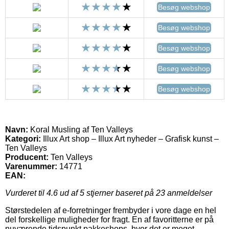
Besøg webshop
Besøg webshop
Besøg webshop
Besøg webshop
Besøg webshop
Navn:
Koral Musling af Ten Valleys
Kategori:
Illux Art shop – Illux Art nyheder – Grafisk kunst –
Ten Valleys
Producent:
Ten Valleys
Varenummer:
14771
EAN:
Vurderet til
4.6
ud af 5 stjerner baseret på
23
anmeldelser
Størstedelen af e-forretninger frembyder i vore dage en hel
del forskellige muligheder for fragt. En af favoritterne er på
nuværende tidspunkt pakkeshops, hvor det er meget