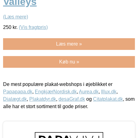
Valleys
(Læs mere)
250
kr.
(Vis fragtpris)
Læs mere »
Køb nu »
De mest populære plakat-webshops i øjeblikket er
Papapapa.dk
,
EngkjærNordisk.dk
,
Aurea.dk
,
Illux.dk
,
Dialægt.dk
,
Plakatdyr.dk
,
desaGraf.dk
og
Citatplakat.dk
, som
alle har et stort sortiment til gode priser.