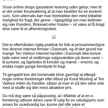
Visse online shops garanterer levering uden gebyr, men tit
er det under forudsætning af at man bestiller for en konkret
sum. Som alternativ bør man foretrække den mest letkøbte
mulighed for fragt, der gerne – ligegyldigt om man befinder
sig nær Randers, Birkerød eller Haslev – vil være at få bragt
dine varer til et afhentningssted.
Det er efterhånden rigtig praktisk for folk at prissammenligne
hos diverse internet firmaer i Danmark, og af den grund har
mange Ten Valleys internet handler i Danmark ikke kunne
lade være med at nedbringe salgsværdien på deres varer –
til juniorer, og ligeledes til kvinder og mænd – enormt, og
endda nogle gange frembyde fri fragt.
Til gengæld kan det immervæk blive gavnligt at eftergå
nogle online forretninger efter tilbud på Koral Musling af Ten
Valleys inden du handler, sådan at man er på den sikre side
med at skaffe sig den mest attraktive pris.
Du må dog være så påpasselig, at i tilfælde af at en e-
forretning udlover deres varer til salg for en udsalgspris som
anses for usædvanlig lav, kunne det ofte være et