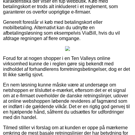
karakteristika der viser en fup webbutik. Køb med
betalingskort er trods alt inkluderet i et reglement, som
garanterer os overfor uoprigtige e-firmaer.
Generelt foreslår vi køb med betalingskort eller
mobilbetaling. Alternativt kan du udnytte en
afbetalingsløsning som eksempelvis ViaBill, hvis du vil
afdrage regningen af flere omgange.
Forud for at nogen shopper i en Ten Valleys online
virksomhed kunne de i reglen gøre sig bekendt med
indholdet af forhandlerens forretningsbetingelser, dog er det
tit ikke særlig sjovt.
En nem løsning kunne måske være at undersøge om
netshoppen er tilsluttet e-mærket, eftersom det er et signal
om at e-firmaet overholder de danske retningslinjer, udover
at online webshoppen løbende revideres af fagmænd som
er indført i de gældende vilkår. Det er en rigtig god genvej til
en hjælpende hånd, såfremt du udsættes for udfordringer
med din handel.
Tilmed stiller vi forslag om at kunden er oppe på mærkerne
omkring de mest basale retningslinjer der har betydning for