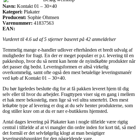
Navn:
Kontakt 01 – 30×40
Kategori:
Plakater
Producent:
Sophie Ohmsen
Varenummer:
41837563
EAN:
Vurderet til
4.6
ud af 5 stjerner baseret på
42
anmeldelser
Temmelig mange e-handler udlover efterhånden et bredt udvalg af
muligheder for fragt. En der er meget populær er p.t. levering til en
pakkeshop, hvor du så nemt kan hente de nyindkøbte produkter når
det passer dig bedst. Leveringsformen er altså virkelig
overkommelig, samt ofte også den mest betalelige leveringsmanér
ved køb af Kontakt 01 – 30×40.
Du bør ligeledes beslutte dig for at få pakken leveret hjem til dig
selv eller til hvor du arbejder. Fragttypen viser sig en gang i mellem
et hak mere bekostelig, men lige så vel ultra smertefri. Den mest
letkøbte type af levering er dog at du selv henter produkterne, som
dog stiller krav om at du er nær e-butikkens hjemsted.
Antal dages levering på Plakater kan i nogle tilfælde være rigtig
central i tilfælde af at vi mangler din ordre inden for kort tid, så med
det formål er det selvfølgelig klogt at man besigtiger
leveringstidspunktet for den pågældende vare.