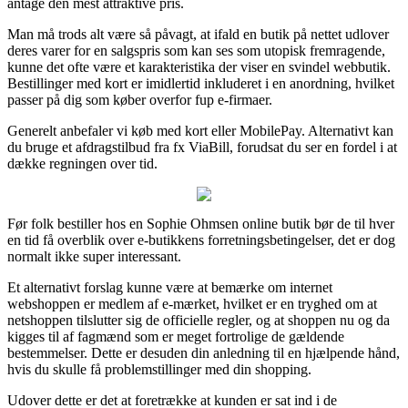
antage den mest attraktive pris.
Man må trods alt være så påvagt, at ifald en butik på nettet udlover
deres varer for en salgspris som kan ses som utopisk fremragende,
kunne det ofte være et karakteristika der viser en svindel webbutik.
Bestillinger med kort er imidlertid inkluderet i en anordning, hvilket
passer på dig som køber overfor fup e-firmaer.
Generelt anbefaler vi køb med kort eller MobilePay. Alternativt kan
du bruge et afdragstilbud fra fx ViaBill, forudsat du ser en fordel i at
dække regningen over tid.
Før folk bestiller hos en Sophie Ohmsen online butik bør de til hver
en tid få overblik over e-butikkens forretningsbetingelser, det er dog
normalt ikke super interessant.
Et alternativt forslag kunne være at bemærke om internet
webshoppen er medlem af e-mærket, hvilket er en tryghed om at
netshoppen tilslutter sig de officielle regler, og at shoppen nu og da
kigges til af fagmænd som er meget fortrolige de gældende
bestemmelser. Dette er desuden din anledning til en hjælpende hånd,
hvis du skulle få problemstillinger med din shopping.
Udover dette er det at foretrække at kunden er sat ind i de