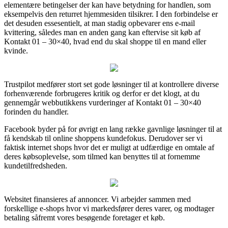
elementære betingelser der kan have betydning for handlen, som
eksempelvis den returret hjemmesiden tilsikrer. I den forbindelse er
det desuden essesentielt, at man stadig opbevarer ens e-mail
kvittering, således man en anden gang kan eftervise sit køb af
Kontakt 01 – 30×40, hvad end du skal shoppe til en mand eller
kvinde.
Trustpilot medfører stort set gode løsninger til at kontrollere diverse
forhenværende forbrugeres kritik og derfor er det klogt, at du
gennemgår webbutikkens vurderinger af Kontakt 01 – 30×40
forinden du handler.
Facebook byder på for øvrigt en lang række gavnlige løsninger til at
få kendskab til online shoppens kundefokus. Derudover ser vi
faktisk internet shops hvor det er muligt at udfærdige en omtale af
deres købsoplevelse, som tilmed kan benyttes til at fornemme
kundetilfredsheden.
Websitet finansieres af annoncer. Vi arbejder sammen med
forskellige e-shops hvor vi markedsfører deres varer, og modtager
betaling såfremt vores besøgende foretager et køb.