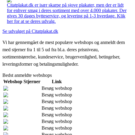
Citatplakat.dk er især skarpe på sjove plakater, men der er lidt
for enhver smag i deres sortiment med over 4.000 plakater. Der
gives 30 dages bytteservice, og levering på 1-3 hverdage. Klik
her for at se deres udvalg.
Se udvalget på Citatplakat.dk
Vi har gennemgået de mest populære webshops og anmeldt dem
med stjerner fra 1 til 5 ud fra bl.a. deres prisniveau,
sortimentstørrelse, kundeservice, brugervenlighed, betingelser,
leveringsformer og betalingsmuligheder.
Bedst anmeldte webshops
Webshop
Stjerner
Link
Besøg webshop
Besøg webshop
Besøg webshop
Besøg webshop
Besøg webshop
Besøg webshop
Besøg webshop
Besøg webshop