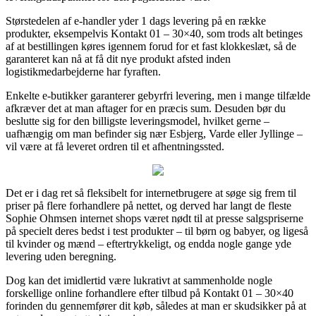
Størstedelen af e-handler yder 1 dags levering på en række
produkter, eksempelvis Kontakt 01 – 30×40, som trods alt betinges
af at bestillingen køres igennem forud for et fast klokkeslæt, så de
garanteret kan nå at få dit nye produkt afsted inden
logistikmedarbejderne har fyraften.
Enkelte e-butikker garanterer gebyrfri levering, men i mange tilfælde
afkræver det at man aftager for en præcis sum. Desuden bør du
beslutte sig for den billigste leveringsmodel, hvilket gerne –
uafhængig om man befinder sig nær Esbjerg, Varde eller Jyllinge –
vil være at få leveret ordren til et afhentningssted.
Det er i dag ret så fleksibelt for internetbrugere at søge sig frem til
priser på flere forhandlere på nettet, og derved har langt de fleste
Sophie Ohmsen internet shops været nødt til at presse salgspriserne
på specielt deres bedst i test produkter – til børn og babyer, og ligeså
til kvinder og mænd – eftertrykkeligt, og endda nogle gange yde
levering uden beregning.
Dog kan det imidlertid være lukrativt at sammenholde nogle
forskellige online forhandlere efter tilbud på Kontakt 01 – 30×40
forinden du gennemfører dit køb, således at man er skudsikker på at