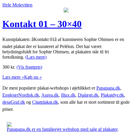
Hele Molevitten
Kontakt 01 – 30×40
Kunstplakaten: âKontakt 01â af kunstneren Sophie Ohmsen er en
malet plakat der er kurateret af Peléton. Det har været
betydningsfuldt for Sophie Ohmsen, at plakaten står til fri
fortolkning.
(Læs mere)
300
kr.
(Vis fragtpris)
Læs mere »
Køb nu »
De mest populære plakat-webshops i øjeblikket er
Papapapa.dk
,
EngkjærNordisk.dk
,
Aurea.dk
,
Illux.dk
,
Dialægt.dk
,
Plakatdyr.dk
,
desaGraf.dk
og
Citatplakat.dk
, som alle har et stort sortiment til gode
priser.
Papapapa.dk er en familieejet webshop med salg af plakater,