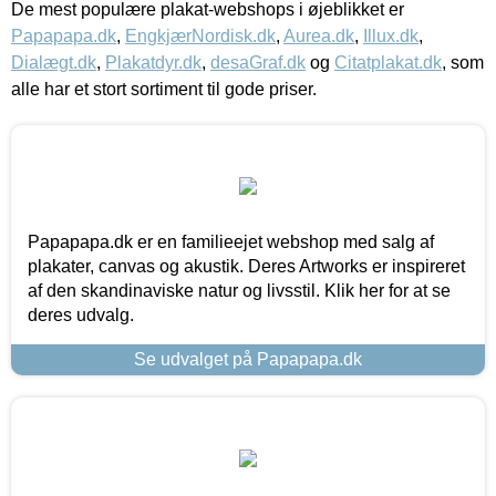
De mest populære plakat-webshops i øjeblikket er
Papapapa.dk
,
EngkjærNordisk.dk
,
Aurea.dk
,
Illux.dk
,
Dialægt.dk
,
Plakatdyr.dk
,
desaGraf.dk
og
Citatplakat.dk
, som
alle har et stort sortiment til gode priser.
Papapapa.dk er en familieejet webshop med salg af
plakater, canvas og akustik. Deres Artworks er inspireret
af den skandinaviske natur og livsstil. Klik her for at se
deres udvalg.
Se udvalget på Papapapa.dk