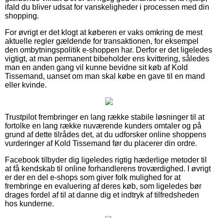
ifald du bliver udsat for vanskeligheder i processen med din
shopping.
For øvrigt er det klogt at køberen er vaks omkring de mest
aktuelle regler gældende for transaktionen, for eksempel
den ombytningspolitik e-shoppen har. Derfor er det ligeledes
vigtigt, at man permanent bibeholder ens kvittering, således
man en anden gang vil kunne bevidne sit køb af Kold
Tissemand, uanset om man skal købe en gave til en mand
eller kvinde.
Trustpilot frembringer en lang række stabile løsninger til at
fortolke en lang række nuværende kunders omtaler og på
grund af dette tilrådes det, at du udforsker online shoppens
vurderinger af Kold Tissemand før du placerer din ordre.
Facebook tilbyder dig ligeledes rigtig hæderlige metoder til
at få kendskab til online forhandlerens troværdighed. I øvrigt
er der en del e-shops som giver folk mulighed for at
frembringe en evaluering af deres køb, som ligeledes bør
drages fordel af til at danne dig et indtryk af tilfredsheden
hos kunderne.