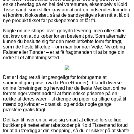
enkelt hverdag på en hel del varenumre, eksempelvis Kold
Tissemand, som stiller krav om at ordren indsendes forinden
et konkret klokkeslæt, så at de sandsynligvis kan nå at få dit
nye produkt fikset før pakkepersonalet får fri.
Nogle online shops lover gebyrfri levering, men ofte stiller
det krav om at du køber for en bestemt pris. Som alternativ
kunne du beslutte sig for den mest letkøbte form for fragt,
som i de fleste tilfælde – om man bor nær Vejle, Nykøbing
Falster eller Tønder – er at få fragtmanden til at bringe din
ordre til et afhentningssted.
Det er i dag ret så let gængeligt for forbrugerne at
sammenligne priser (via fx PriceRunner) i blandt diverse
online forretninger, og herved har de fleste Medkant online
forretninger været nødt til at formindske priserne på en
række af deres varer – til drenge og piger, og tillige også til
mænd og kvinder – drastisk, og endda nogle gange
præstere gratis fragt.
Det kan til hver en tid vise sig smart at efterse forskellige
butikker på nettet efter rabatkoder på Kold Tissemand forud
for at du færdiggør din shopping, så du er sikker på at skaffe