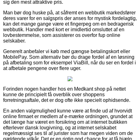
sig den mest attraktive pris.
Man bør dog huske på, at såfremt en webbutik markedsfører
deres varer for en salgspris der anses for mystisk fordelagtig,
kan det mange gange være et fingerpeg om en bedragerisk
webbutik. Handler med kort er imidlertid omsluttet af en
lovbestemmelse, som assisterer os overfor fup online
selskaber.
Generelt anbefaler vi køb med gængse betalingskort eller
MobilePay. Som alternativ bør du drage fordel af en løsning
på afbetaling som for eksempel ViaBill, når du ser en fordel i
at afbetale pengene over flere uger.
Forinden nogen handler hos en Medkant shop på nettet
kunne de principielt få overblik over shoppens
forretningsaftale, det er dog ofte ikke specielt ophidsende.
En anden valgmulighed kunne være at finde ud af hvorvidt
online firmaet er medlem af e-mærke ordningen, grundet at
det længe har været en forsikring om at internet butikken
efterlever dansk lovgivning, og at internet selskabet
regelmæssigt ses til af jurister som har megen viden om de
gældende vilkår. Det er en rigtig god chance for at få hjælp,