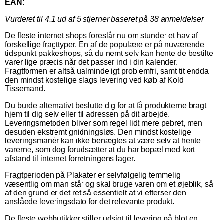
EAN:
Vurderet til
4.1
ud af 5 stjerner baseret på
38
anmeldelser
De fleste internet shops foreslår nu om stunder et hav af
forskellige fragttyper. En af de populære er på nuværende
tidspunkt pakkeshops, så du nemt selv kan hente de bestilte
varer lige præcis når det passer ind i din kalender.
Fragtformen er altså ualmindeligt problemfri, samt tit endda
den mindst kostelige slags levering ved køb af Kold
Tissemand.
Du burde alternativt beslutte dig for at få produkterne bragt
hjem til dig selv eller til adressen på dit arbejde.
Leveringsmetoden bliver som regel lidt mere pebret, men
desuden ekstremt gnidningsløs. Den mindst kostelige
leveringsmanér kan ikke benægtes at være selv at hente
varerne, som dog forudsætter at du har bopæl med kort
afstand til internet forretningens lager.
Fragtperioden på Plakater er selvfølgelig temmelig
væsentlig om man står og skal bruge varen om et øjeblik, så
af den grund er det ret så essentielt at vi efterser den
anslåede leveringsdato for det relevante produkt.
De fleste webbutikker stiller udsigt til levering på blot en