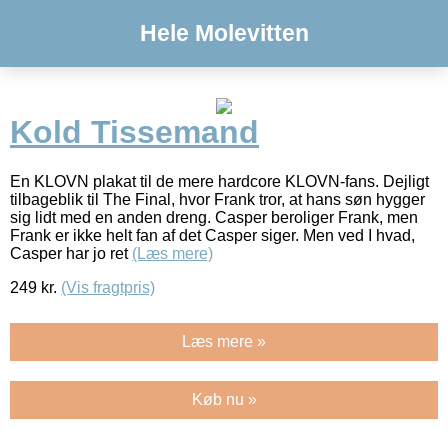
Hele Molevitten
Kold Tissemand
En KLOVN plakat til de mere hardcore KLOVN-fans. Dejligt
tilbageblik til The Final, hvor Frank tror, at hans søn hygger
sig lidt med en anden dreng. Casper beroliger Frank, men
Frank er ikke helt fan af det Casper siger. Men ved I hvad,
Casper har jo ret
(Læs mere)
249
kr.
(Vis fragtpris)
Læs mere »
Køb nu »