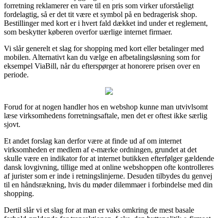
forretning reklamerer en vare til en pris som virker uforståeligt
fordelagtig, så er det tit være et symbol på en bedragerisk shop.
Bestillinger med kort er i hvert fald dækket ind under et reglement,
som beskytter køberen overfor uærlige internet firmaer.
Vi slår generelt et slag for shopping med kort eller betalinger med
mobilen. Alternativt kan du vælge en afbetalingsløsning som for
eksempel ViaBill, når du efterspørger at honorere prisen over en
periode.
Forud for at nogen handler hos en webshop kunne man utvivlsomt
læse virksomhedens forretningsaftale, men det er oftest ikke særlig
sjovt.
Et andet forslag kan derfor være at finde ud af om internet
virksomheden er medlem af e-mærke ordningen, grundet at det
skulle være en indikator for at internet butikken efterfølger gældende
dansk lovgivning, tillige med at online webshoppen ofte kontrolleres
af jurister som er inde i retningslinjerne. Desuden tilbydes du genvej
til en håndsrækning, hvis du møder dilemmaer i forbindelse med din
shopping.
Dertil slår vi et slag for at man er vaks omkring de mest basale