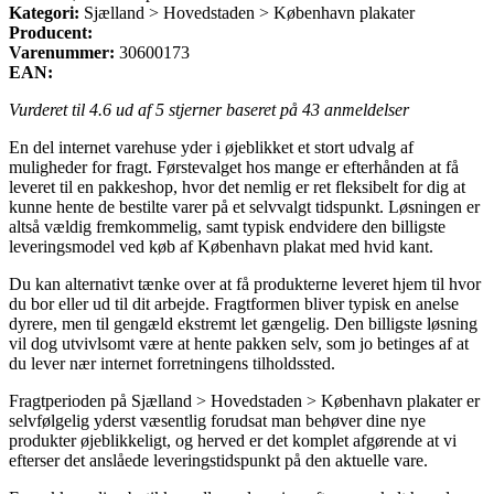
Kategori:
Sjælland > Hovedstaden > København plakater
Producent:
Varenummer:
30600173
EAN:
Vurderet til
4.6
ud af 5 stjerner baseret på
43
anmeldelser
En del internet varehuse yder i øjeblikket et stort udvalg af
muligheder for fragt. Førstevalget hos mange er efterhånden at få
leveret til en pakkeshop, hvor det nemlig er ret fleksibelt for dig at
kunne hente de bestilte varer på et selvvalgt tidspunkt. Løsningen er
altså vældig fremkommelig, samt typisk endvidere den billigste
leveringsmodel ved køb af København plakat med hvid kant.
Du kan alternativt tænke over at få produkterne leveret hjem til hvor
du bor eller ud til dit arbejde. Fragtformen bliver typisk en anelse
dyrere, men til gengæld ekstremt let gængelig. Den billigste løsning
vil dog utvivlsomt være at hente pakken selv, som jo betinges af at
du lever nær internet forretningens tilholdssted.
Fragtperioden på Sjælland > Hovedstaden > København plakater er
selvfølgelig yderst væsentlig forudsat man behøver dine nye
produkter øjeblikkeligt, og herved er det komplet afgørende at vi
efterser det anslåede leveringstidspunkt på den aktuelle vare.