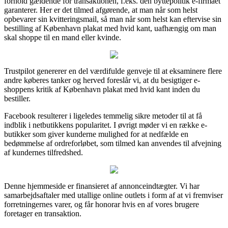
forhold gældende for transaktionen, f.eks. den byttepolitik e-firmaet
garanterer. Her er det tilmed afgørende, at man når som helst
opbevarer sin kvitteringsmail, så man når som helst kan eftervise sin
bestilling af København plakat med hvid kant, uafhængig om man
skal shoppe til en mand eller kvinde.
Trustpilot genererer en del værdifulde genveje til at eksaminere flere
andre køberes tanker og herved foreslår vi, at du besigtiger e-
shoppens kritik af København plakat med hvid kant inden du
bestiller.
Facebook resulterer i ligeledes temmelig sikre metoder til at få
indblik i netbutikkens popularitet. I øvrigt møder vi en række e-
butikker som giver kunderne mulighed for at nedfælde en
bedømmelse af ordreforløbet, som tilmed kan anvendes til afvejning
af kundernes tilfredshed.
Denne hjemmeside er finansieret af annonceindtægter. Vi har
samarbejdsaftaler med utallige online outlets i form af at vi fremviser
forretningernes varer, og får honorar hvis en af vores brugere
foretager en transaktion.