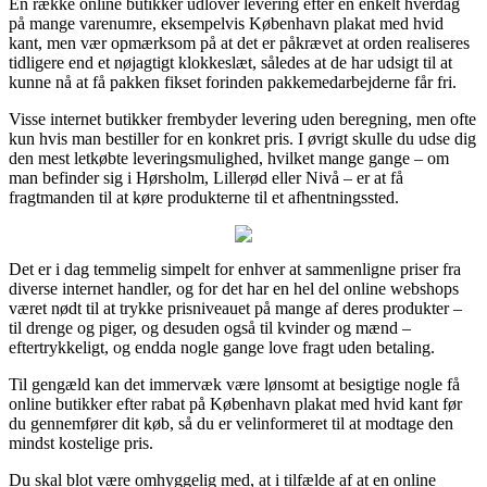
En række online butikker udlover levering efter en enkelt hverdag
på mange varenumre, eksempelvis København plakat med hvid
kant, men vær opmærksom på at det er påkrævet at orden realiseres
tidligere end et nøjagtigt klokkeslæt, således at de har udsigt til at
kunne nå at få pakken fikset forinden pakkemedarbejderne får fri.
Visse internet butikker frembyder levering uden beregning, men ofte
kun hvis man bestiller for en konkret pris. I øvrigt skulle du udse dig
den mest letkøbte leveringsmulighed, hvilket mange gange – om
man befinder sig i Hørsholm, Lillerød eller Nivå – er at få
fragtmanden til at køre produkterne til et afhentningssted.
Det er i dag temmelig simpelt for enhver at sammenligne priser fra
diverse internet handler, og for det har en hel del online webshops
været nødt til at trykke prisniveauet på mange af deres produkter –
til drenge og piger, og desuden også til kvinder og mænd –
eftertrykkeligt, og endda nogle gange love fragt uden betaling.
Til gengæld kan det immervæk være lønsomt at besigtige nogle få
online butikker efter rabat på København plakat med hvid kant før
du gennemfører dit køb, så du er velinformeret til at modtage den
mindst kostelige pris.
Du skal blot være omhyggelig med, at i tilfælde af at en online