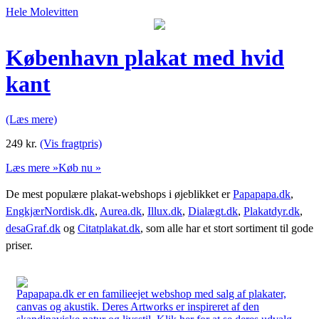
Hele Molevitten
København plakat med hvid
kant
(Læs mere)
249
kr.
(Vis fragtpris)
Læs mere »
Køb nu »
De mest populære plakat-webshops i øjeblikket er
Papapapa.dk
,
EngkjærNordisk.dk
,
Aurea.dk
,
Illux.dk
,
Dialægt.dk
,
Plakatdyr.dk
,
desaGraf.dk
og
Citatplakat.dk
, som alle har et stort sortiment til gode
priser.
Papapapa.dk er en familieejet webshop med salg af plakater,
canvas og akustik. Deres Artworks er inspireret af den