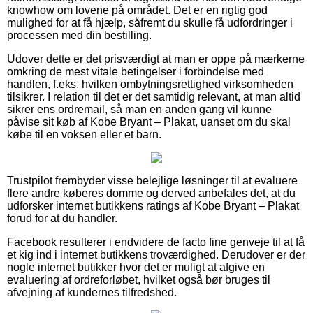
knowhow om lovene på området. Det er en rigtig god
mulighed for at få hjælp, såfremt du skulle få udfordringer i
processen med din bestilling.
Udover dette er det prisværdigt at man er oppe på mærkerne
omkring de mest vitale betingelser i forbindelse med
handlen, f.eks. hvilken ombytningsrettighed virksomheden
tilsikrer. I relation til det er det samtidig relevant, at man altid
sikrer ens ordremail, så man en anden gang vil kunne
påvise sit køb af Kobe Bryant – Plakat, uanset om du skal
købe til en voksen eller et barn.
Trustpilot frembyder visse belejlige løsninger til at evaluere
flere andre køberes domme og derved anbefales det, at du
udforsker internet butikkens ratings af Kobe Bryant – Plakat
forud for at du handler.
Facebook resulterer i endvidere de facto fine genveje til at få
et kig ind i internet butikkens troværdighed. Derudover er der
nogle internet butikker hvor det er muligt at afgive en
evaluering af ordreforløbet, hvilket også bør bruges til
afvejning af kundernes tilfredshed.