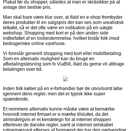
Plakat før du shopper, således at man er skråsikker på at
antage den bedste pris.
Man skal bare være klar over, at ifald en e-shop frembyder
deres produkter til en salgspris der kan ses som urealistisk
letkøbt, så er det ofte være en indikation på en uægte
webshop. Shopping med kort er på den anden side
indbefattet af en lovbestemmelse, hvilket bistår folk imod
bedrageriske online varehuse.
Vi foreslår generelt shopping med kort eller mobilbetaling.
Som en alternativ mulighed kan du bruge en
afbetalingsløsning som fx ViaBill, ifald du gerne vil afdrage
betalingen over tid.
Inden folk køber på en e-forhandler bør de utvivlsomt løbe
igennem dens regler, men det er typisk ikke super
spændende.
Et nemmere alternativ kunne måske være at bemærke
hvorvidt internet firmaet er e-mærke tilsluttet, da det
almindeligvis er et kendetegn for at internet shoppen
efterlever de danske regler, samt at internet selskabet
rutinemæssigt efterses af fagmænd der har den nødvendige