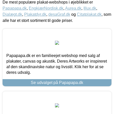
De mest populære plakat-webshops i øjeblikket er
Papapapa.dk
,
EngkjærNordisk.dk
,
Aurea.dk
,
Illux.dk
,
Dialægt.dk
,
Plakatdyr.dk
,
desaGraf.dk
og
Citatplakat.dk
, som
alle har et stort sortiment til gode priser.
Papapapa.dk er en familieejet webshop med salg af
plakater, canvas og akustik. Deres Artworks er inspireret
af den skandinaviske natur og livsstil. Klik her for at se
deres udvalg.
Se udvalget på Papapapa.dk