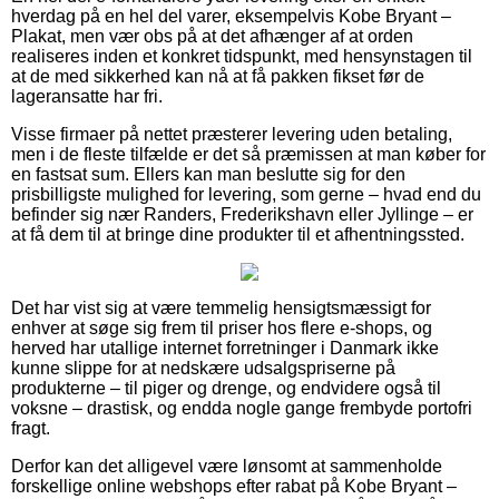
hverdag på en hel del varer, eksempelvis Kobe Bryant –
Plakat, men vær obs på at det afhænger af at orden
realiseres inden et konkret tidspunkt, med hensynstagen til
at de med sikkerhed kan nå at få pakken fikset før de
lageransatte har fri.
Visse firmaer på nettet præsterer levering uden betaling,
men i de fleste tilfælde er det så præmissen at man køber for
en fastsat sum. Ellers kan man beslutte sig for den
prisbilligste mulighed for levering, som gerne – hvad end du
befinder sig nær Randers, Frederikshavn eller Jyllinge – er
at få dem til at bringe dine produkter til et afhentningssted.
Det har vist sig at være temmelig hensigtsmæssigt for
enhver at søge sig frem til priser hos flere e-shops, og
herved har utallige internet forretninger i Danmark ikke
kunne slippe for at nedskære udsalgspriserne på
produkterne – til piger og drenge, og endvidere også til
voksne – drastisk, og endda nogle gange frembyde portofri
fragt.
Derfor kan det alligevel være lønsomt at sammenholde
forskellige online webshops efter rabat på Kobe Bryant –