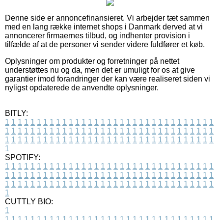
Denne side er annoncefinansieret. Vi arbejder tæt sammen
med en lang række internet shops i Danmark derved at vi
annoncerer firmaernes tilbud, og indhenter provision i
tilfælde af at de personer vi sender videre fuldfører et køb.
Oplysninger om produkter og forretninger på nettet
understøttes nu og da, men det er umuligt for os at give
garantier imod forandringer der kan være realiseret siden vi
nyligst opdaterede de anvendte oplysninger.
BITLY:
1
1
1
1
1
1
1
1
1
1
1
1
1
1
1
1
1
1
1
1
1
1
1
1
1
1
1
1
1
1
1
1
1
1
1
1
1
1
1
1
1
1
1
1
1
1
1
1
1
1
1
1
1
1
1
1
1
1
1
1
1
1
1
1
1
1
1
1
1
1
1
1
1
1
1
1
1
1
1
1
1
1
1
1
1
1
1
1
1
1
1
1
1
1
1
1
1
1
1
1
SPOTIFY:
1
1
1
1
1
1
1
1
1
1
1
1
1
1
1
1
1
1
1
1
1
1
1
1
1
1
1
1
1
1
1
1
1
1
1
1
1
1
1
1
1
1
1
1
1
1
1
1
1
1
1
1
1
1
1
1
1
1
1
1
1
1
1
1
1
1
1
1
1
1
1
1
1
1
1
1
1
1
1
1
1
1
1
1
1
1
1
1
1
1
1
1
1
1
1
1
1
1
1
1
CUTTLY BIO:
1
1
1
1
1
1
1
1
1
1
1
1
1
1
1
1
1
1
1
1
1
1
1
1
1
1
1
1
1
1
1
1
1
1