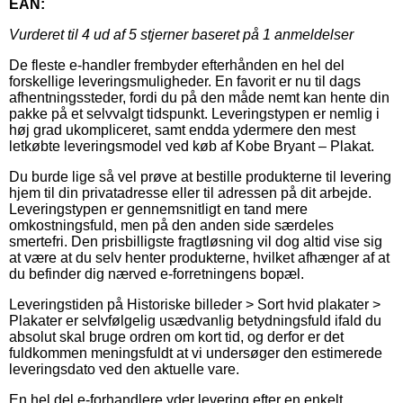
EAN:
Vurderet til
4
ud af 5 stjerner baseret på
1
anmeldelser
De fleste e-handler frembyder efterhånden en hel del
forskellige leveringsmuligheder. En favorit er nu til dags
afhentningssteder, fordi du på den måde nemt kan hente din
pakke på et selvvalgt tidspunkt. Leveringstypen er nemlig i
høj grad ukompliceret, samt endda ydermere den mest
letkøbte leveringsmodel ved køb af Kobe Bryant – Plakat.
Du burde lige så vel prøve at bestille produkterne til levering
hjem til din privatadresse eller til adressen på dit arbejde.
Leveringstypen er gennemsnitligt en tand mere
omkostningsfuld, men på den anden side særdeles
smertefri. Den prisbilligste fragtløsning vil dog altid vise sig
at være at du selv henter produkterne, hvilket afhænger af at
du befinder dig nærved e-forretningens bopæl.
Leveringstiden på Historiske billeder > Sort hvid plakater >
Plakater er selvfølgelig usædvanlig betydningsfuld ifald du
absolut skal bruge ordren om kort tid, og derfor er det
fuldkommen meningsfuldt at vi undersøger den estimerede
leveringsdato ved den aktuelle vare.
En hel del e-forhandlere yder levering efter en enkelt