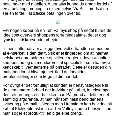
betalinger med mobilen. Alternativt kunne du drage fordel af
en afbetalingsordning fra eksempelvis ViaBill, forudsat du
ser en fordel i at dække betalingen over tid.
Før nogen køber på en Ten Valleys shop på nettet burde de
ideelt set overveje shoppens forretningsaftale, det er dog
typisk et tidskrævende arbejde.
Et nemt alternativ er at kigge hvorvidt e-handlen er medlem
af e-mærket, siden det typisk er et fingerpeg om at internet
selskabet opretholder de opstillede regler, udover at online
shoppen nu og da monitoreres af specialister som har nøje
kendskab til vedtægterne på området. Dette er desuden din
mulighed for at blive hjulpet, ifald du forvoldes
problemstillinger som følge af din handel.
For øvrigt er det fornuftigt at kunden er hensynstagende til
de elementære forhold der indvirker på købet, for eksempel
den returneringsret e-butikken har. På grund af dette er det
samtidig afgørende, at man når som helst beholder ens
kvittering på e-mail, således man i fremtiden kan bevidne sit
køb af Klokkeblomst rosa af Ten Valleys, uden hensyn til om
man søger et produkt til en pige eller dreng.