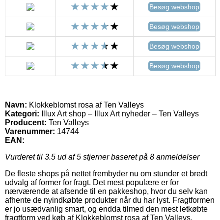
Besøg webshop
Besøg webshop
Besøg webshop
Besøg webshop
Navn:
Klokkeblomst rosa af Ten Valleys
Kategori:
Illux Art shop – Illux Art nyheder – Ten Valleys
Producent:
Ten Valleys
Varenummer:
14744
EAN:
Vurderet til
3.5
ud af 5 stjerner baseret på
8
anmeldelser
De fleste shops på nettet frembyder nu om stunder et bredt
udvalg af former for fragt. Det mest populære er for
nærværende at afsende til en pakkeshop, hvor du selv kan
afhente de nyindkøbte produkter når du har lyst. Fragtformen
er jo usædvanlig smart, og endda tilmed den mest letkøbte
fragtform ved køb af Klokkeblomst rosa af Ten Valleys.