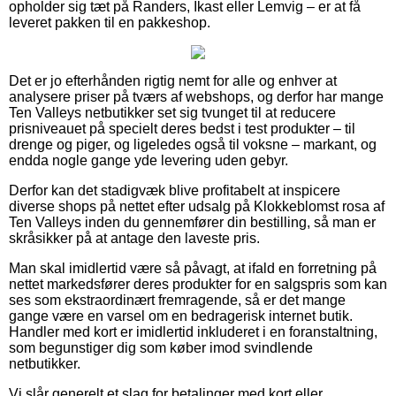
opholder sig tæt på Randers, Ikast eller Lemvig – er at få
leveret pakken til en pakkeshop.
Det er jo efterhånden rigtig nemt for alle og enhver at
analysere priser på tværs af webshops, og derfor har mange
Ten Valleys netbutikker set sig tvunget til at reducere
prisniveauet på specielt deres bedst i test produkter – til
drenge og piger, og ligeledes også til voksne – markant, og
endda nogle gange yde levering uden gebyr.
Derfor kan det stadigvæk blive profitabelt at inspicere
diverse shops på nettet efter udsalg på Klokkeblomst rosa af
Ten Valleys inden du gennemfører din bestilling, så man er
skråsikker på at antage den laveste pris.
Man skal imidlertid være så påvagt, at ifald en forretning på
nettet markedsfører deres produkter for en salgspris som kan
ses som ekstraordinært fremragende, så er det mange
gange være en varsel om en bedragerisk internet butik.
Handler med kort er imidlertid inkluderet i en foranstaltning,
som begunstiger dig som køber imod svindlende
netbutikker.
Vi slår generelt et slag for betalinger med kort eller