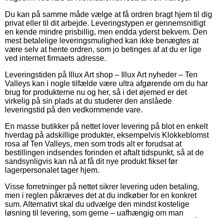
Du kan på samme måde vælge at få ordren bragt hjem til dig
privat eller til dit arbejde. Leveringstypen er gennemsnitligt
en kende mindre prisbillig, men endda yderst bekvem. Den
mest betalelige leveringsmulighed kan ikke benægtes at
være selv at hente ordren, som jo betinges af at du er lige
ved internet firmaets adresse.
Leveringstiden på Illux Art shop – Illux Art nyheder – Ten
Valleys kan i nogle tilfælde være ultra afgørende om du har
brug for produkterne nu og her, så i det øjemed er det
virkelig på sin plads at du studerer den anslåede
leveringstid på den vedkommende vare.
En masse butikker på nettet lover levering på blot en enkelt
hverdag på adskillige produkter, eksempelvis Klokkeblomst
rosa af Ten Valleys, men som trods alt er forudsat at
bestillingen indsendes forinden et aftalt tidspunkt, så at de
sandsynligvis kan nå at få dit nye produkt fikset før
lagerpersonalet tager hjem.
Visse forretninger på nettet sikrer levering uden betaling,
men i reglen påkræves det at du indkøber for en konkret
sum. Alternativt skal du udvælge den mindst kostelige
løsning til levering, som gerne – uafhængig om man