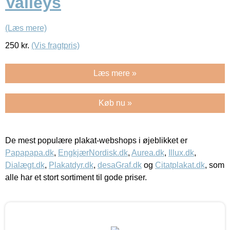
Valleys
(Læs mere)
250
kr.
(Vis fragtpris)
Læs mere »
Køb nu »
De mest populære plakat-webshops i øjeblikket er
Papapapa.dk
,
EngkjærNordisk.dk
,
Aurea.dk
,
Illux.dk
,
Dialægt.dk
,
Plakatdyr.dk
,
desaGraf.dk
og
Citatplakat.dk
, som
alle har et stort sortiment til gode priser.