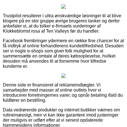
Trustpilot resulterer i ultra ønskværdige løsninger til at blive
klogere på en stor gruppe øvrige brugeres tanker og derfor
anbefaler vi, at du tolker e-firmaets vurderinger af
Klokkeblomst rosa af Ten Valleys før du handler.
Facebook frembringer ydermere en række fine chancer for at
få indtryk af online forhandlerens kundetilfredshed. Desuden
ser vi nogle e-shops som giver folk mulighed for at
sammensætte en omtale af deres købsoplevelse, hvilket
desuden må anvendes til at fornemme hvor tilfredse
kunderne er.
Denne side er finansieret af reklameindtægter. Vi
samarbejder med masser af online outlets hvor vi
introducerer forretningernes varer, og opnår betaling ifald du
fuldfører en bestilling.
Data vedrørende produkter og internet butikker værnes om
rutinemæssigt, men vi kan ikke garantere imod justeringer
der muligvis er udført efter at vi senest opdaterede
hjemmesidens informationer.