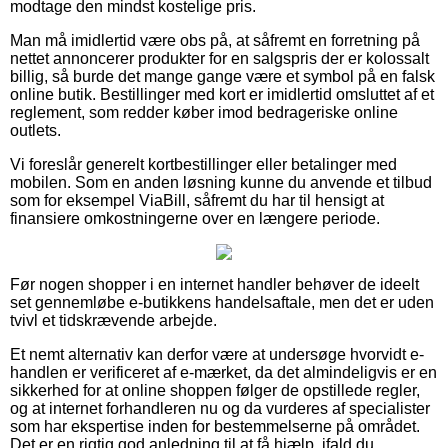
modtage den mindst kostelige pris.
Man må imidlertid være obs på, at såfremt en forretning på
nettet annoncerer produkter for en salgspris der er kolossalt
billig, så burde det mange gange være et symbol på en falsk
online butik. Bestillinger med kort er imidlertid omsluttet af et
reglement, som redder køber imod bedrageriske online
outlets.
Vi foreslår generelt kortbestillinger eller betalinger med
mobilen. Som en anden løsning kunne du anvende et tilbud
som for eksempel ViaBill, såfremt du har til hensigt at
finansiere omkostningerne over en længere periode.
Før nogen shopper i en internet handler behøver de ideelt
set gennemløbe e-butikkens handelsaftale, men det er uden
tvivl et tidskrævende arbejde.
Et nemt alternativ kan derfor være at undersøge hvorvidt e-
handlen er verificeret af e-mærket, da det almindeligvis er en
sikkerhed for at online shoppen følger de opstillede regler,
og at internet forhandleren nu og da vurderes af specialister
som har ekspertise inden for bestemmelserne på området.
Det er en rigtig god anledning til at få hjælp, ifald du