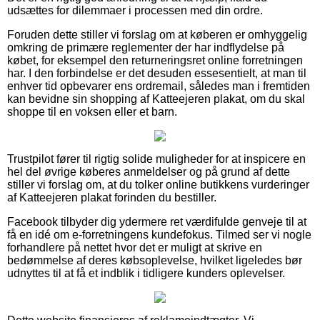
udsættes for dilemmaer i processen med din ordre.
Foruden dette stiller vi forslag om at køberen er omhyggelig
omkring de primære reglementer der har indflydelse på
købet, for eksempel den returneringsret online forretningen
har. I den forbindelse er det desuden essesentielt, at man til
enhver tid opbevarer ens ordremail, således man i fremtiden
kan bevidne sin shopping af Katteejeren plakat, om du skal
shoppe til en voksen eller et barn.
Trustpilot fører til rigtig solide muligheder for at inspicere en
hel del øvrige køberes anmeldelser og på grund af dette
stiller vi forslag om, at du tolker online butikkens vurderinger
af Katteejeren plakat forinden du bestiller.
Facebook tilbyder dig ydermere ret værdifulde genveje til at
få en idé om e-forretningens kundefokus. Tilmed ser vi nogle
forhandlere på nettet hvor det er muligt at skrive en
bedømmelse af deres købsoplevelse, hvilket ligeledes bør
udnyttes til at få et indblik i tidligere kunders oplevelser.