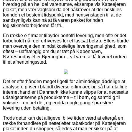
hverdag på en hel del varenumre, eksempelvis Katteejeren
plakat, men vær vagtsom da det påkræver at der bestilles
forinden et bestemt tidspunkt, med hensynstagen til at de
sandsynligvis kan nå at få varen pakket forinden
logistikmedarbejderne får fri.
En række e-firmaer tilbyder portofri levering, men ofte er det
forbeholdt når der erhverves for et fastsat beløb. Ellers burde
man overveje den mindst kostelige leveringsmulighed, som
oftest – uafhængig om du er tæt på København,
Nørresundby eller Bjerringbro – vil være at få leveret ordren
til et afhentningssted.
Det er efterhånden meget ligetil for almindelige dødelige at
analysere priser i blandt diverse e-firmaer, og så har utallige
internet handler i Danmark ikke kunne slippe for at nedsætte
udsalgspriserne på produkterne – til børn, og samtidig til
voksne – en hel del, og endda nogle gange præstere
levering uden betaling.
Trods dette kan det alligevel blive tiden værd at eftergå en
række forhandlere på nettet efter rabatkoder på Katteejeren
plakat inden du shopper, således at man er sikker på at