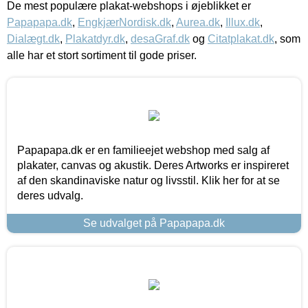
De mest populære plakat-webshops i øjeblikket er
Papapapa.dk
,
EngkjærNordisk.dk
,
Aurea.dk
,
Illux.dk
,
Dialægt.dk
,
Plakatdyr.dk
,
desaGraf.dk
og
Citatplakat.dk
, som
alle har et stort sortiment til gode priser.
Papapapa.dk er en familieejet webshop med salg af
plakater, canvas og akustik. Deres Artworks er inspireret
af den skandinaviske natur og livsstil. Klik her for at se
deres udvalg.
Se udvalget på Papapapa.dk