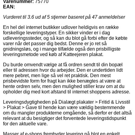
Varenummer:
75770
EAN:
Vurderet til
3.6
ud af 5 stjerner baseret på
47
anmeldelser
En hel del internet butikker udlover heldigvis en række
forskellige leveringstyper. En sikker vinder er i dag
udleveringssteder, og så kan du blot gå forbi efter de købte
varer når det passer dig bedst. Denne er jo ret så
gnidningsløs, og i mange tilfælde også den prisbilligste
leveringsmetode ved køb af Katteejeren plakat.
Du burde omvendt vælge at få ordren sendt til din bopæl
eller til adressen hvor du arbejder. Den er undertiden lidt
mere pebret, men lige så vel ret praktisk. Den mest
prisbevidste form for fragt kan ikke benægtes at være at
hente ordren selv, men den mulighed stiller krav om at du
opholder dig med kort afstand til internet shoppens adresse.
Leveringsdygtigheden på Dialægt plakater > Fritid & Livsstil
> Plakat > Gave til hende kan være vældig bestemmende
om du mangler produkterne omgående, så derfor er det altså
relevant at du besigtiger det forventede leveringstidspunkt
for den aktuelle vare.
Masser af e-shops frembyder levering på blot en enkelt