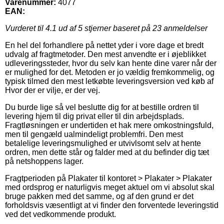
Varenummer:
4077
EAN:
Vurderet til
4.1
ud af 5 stjerner baseret på
23
anmeldelser
En hel del forhandlere på nettet yder i vore dage et bredt
udvalg af fragtmetoder. Den mest anvendte er i øjeblikket
udleveringssteder, hvor du selv kan hente dine varer når der
er mulighed for det. Metoden er jo vældig fremkommelig, og
typisk tilmed den mest letkøbte leveringsversion ved køb af
Hvor der er vilje, er der vej.
Du burde lige så vel beslutte dig for at bestille ordren til
levering hjem til dig privat eller til din arbejdsplads.
Fragtløsningen er undertiden et hak mere omkostningsfuld,
men til gengæld ualmindeligt problemfri. Den mest
betalelige leveringsmulighed er utvivlsomt selv at hente
ordren, men dette står og falder med at du befinder dig tæt
på netshoppens lager.
Fragtperioden på Plakater til kontoret > Plakater > Plakater
med ordsprog er naturligvis meget aktuel om vi absolut skal
bruge pakken med det samme, og af den grund er det
forholdsvis væsentligt at vi finder den forventede leveringstid
ved det vedkommende produkt.