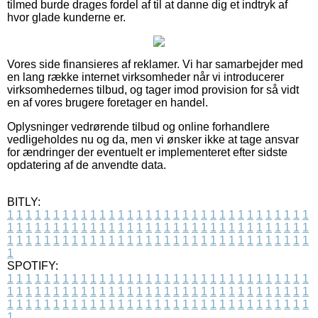
tilmed burde drages fordel af til at danne dig et indtryk af
hvor glade kunderne er.
Vores side finansieres af reklamer. Vi har samarbejder med
en lang række internet virksomheder når vi introducerer
virksomhedernes tilbud, og tager imod provision for så vidt
en af vores brugere foretager en handel.
Oplysninger vedrørende tilbud og online forhandlere
vedligeholdes nu og da, men vi ønsker ikke at tage ansvar
for ændringer der eventuelt er implementeret efter sidste
opdatering af de anvendte data.
BITLY:
1
1
1
1
1
1
1
1
1
1
1
1
1
1
1
1
1
1
1
1
1
1
1
1
1
1
1
1
1
1
1
1
1
1
1
1
1
1
1
1
1
1
1
1
1
1
1
1
1
1
1
1
1
1
1
1
1
1
1
1
1
1
1
1
1
1
1
1
1
1
1
1
1
1
1
1
1
1
1
1
1
1
1
1
1
1
1
1
1
1
1
1
1
1
1
1
1
1
1
1
SPOTIFY:
1
1
1
1
1
1
1
1
1
1
1
1
1
1
1
1
1
1
1
1
1
1
1
1
1
1
1
1
1
1
1
1
1
1
1
1
1
1
1
1
1
1
1
1
1
1
1
1
1
1
1
1
1
1
1
1
1
1
1
1
1
1
1
1
1
1
1
1
1
1
1
1
1
1
1
1
1
1
1
1
1
1
1
1
1
1
1
1
1
1
1
1
1
1
1
1
1
1
1
1