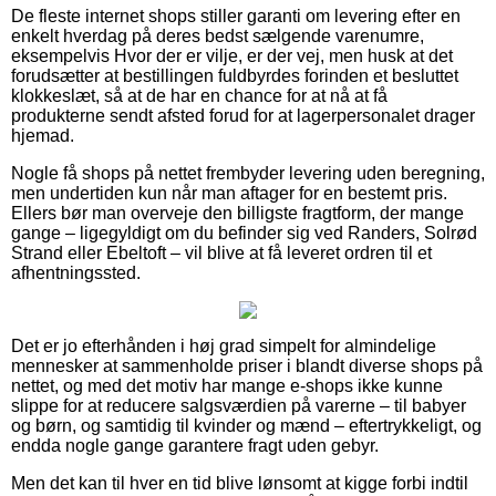
De fleste internet shops stiller garanti om levering efter en
enkelt hverdag på deres bedst sælgende varenumre,
eksempelvis Hvor der er vilje, er der vej, men husk at det
forudsætter at bestillingen fuldbyrdes forinden et besluttet
klokkeslæt, så at de har en chance for at nå at få
produkterne sendt afsted forud for at lagerpersonalet drager
hjemad.
Nogle få shops på nettet frembyder levering uden beregning,
men undertiden kun når man aftager for en bestemt pris.
Ellers bør man overveje den billigste fragtform, der mange
gange – ligegyldigt om du befinder sig ved Randers, Solrød
Strand eller Ebeltoft – vil blive at få leveret ordren til et
afhentningssted.
Det er jo efterhånden i høj grad simpelt for almindelige
mennesker at sammenholde priser i blandt diverse shops på
nettet, og med det motiv har mange e-shops ikke kunne
slippe for at reducere salgsværdien på varerne – til babyer
og børn, og samtidig til kvinder og mænd – eftertrykkeligt, og
endda nogle gange garantere fragt uden gebyr.
Men det kan til hver en tid blive lønsomt at kigge forbi indtil