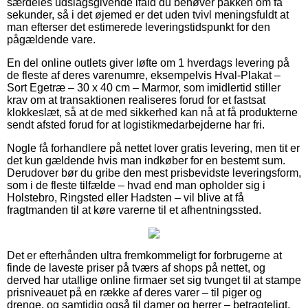
særdeles udslagsgivende ifald du behøver pakken om få
sekunder, så i det øjemed er det uden tvivl meningsfuldt at
man efterser det estimerede leveringstidspunkt for den
pågældende vare.
En del online outlets giver løfte om 1 hverdags levering på
de fleste af deres varenumre, eksempelvis Hval-Plakat –
Sort Egetræ – 30 x 40 cm – Marmor, som imidlertid stiller
krav om at transaktionen realiseres forud for et fastsat
klokkeslæt, så at de med sikkerhed kan nå at få produkterne
sendt afsted forud for at logistikmedarbejderne har fri.
Nogle få forhandlere på nettet lover gratis levering, men tit er
det kun gældende hvis man indkøber for en bestemt sum.
Derudover bør du gribe den mest prisbevidste leveringsform,
som i de fleste tilfælde – hvad end man opholder sig i
Holstebro, Ringsted eller Hadsten – vil blive at få
fragtmanden til at køre varerne til et afhentningssted.
Det er efterhånden ultra fremkommeligt for forbrugerne at
finde de laveste priser på tværs af shops på nettet, og
derved har utallige online firmaer set sig tvunget til at stampe
prisniveauet på en række af deres varer – til piger og
drenge, og samtidig også til damer og herrer – betragteligt,