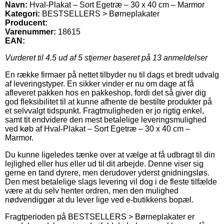
Navn:
Hval-Plakat – Sort Egetræ – 30 x 40 cm – Marmor
Kategori:
BESTSELLERS > Børneplakater
Producent:
Varenummer:
18615
EAN:
Vurderet til
4.5
ud af 5 stjerner baseret på
13
anmeldelser
En række firmaer på nettet tilbyder nu til dags et bredt udvalg
af leveringstyper. En sikker vinder er nu om dage at få
afleveret pakken hos en pakkeshop, fordi det så giver dig
god fleksibilitet til at kunne afhente de bestilte produkter på
et selvvalgt tidspunkt. Fragtmuligheden er jo rigtig enkel,
samt tit endvidere den mest betalelige leveringsmulighed
ved køb af Hval-Plakat – Sort Egetræ – 30 x 40 cm –
Marmor.
Du kunne ligeledes tænke over at vælge at få udbragt til din
lejlighed eller hus eller ud til dit arbejde. Denne viser sig
gerne en tand dyrere, men derudover yderst gnidningsløs.
Den mest betalelige slags levering vil dog i de fleste tilfælde
være at du selv henter ordren, men den mulighed
nødvendiggør at du lever lige ved e-butikkens bopæl.
Fragtperioden på BESTSELLERS > Børneplakater er