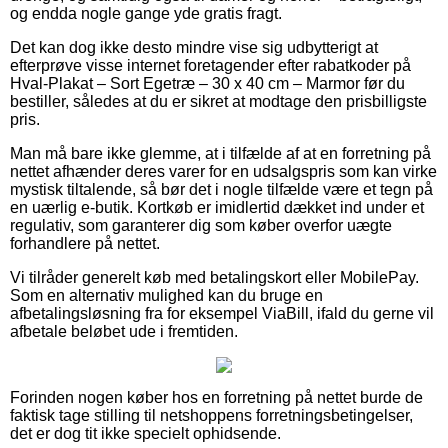
og endda nogle gange yde gratis fragt.
Det kan dog ikke desto mindre vise sig udbytterigt at
efterprøve visse internet foretagender efter rabatkoder på
Hval-Plakat – Sort Egetræ – 30 x 40 cm – Marmor før du
bestiller, således at du er sikret at modtage den prisbilligste
pris.
Man må bare ikke glemme, at i tilfælde af at en forretning på
nettet afhænder deres varer for en udsalgspris som kan virke
mystisk tiltalende, så bør det i nogle tilfælde være et tegn på
en uærlig e-butik. Kortkøb er imidlertid dækket ind under et
regulativ, som garanterer dig som køber overfor uægte
forhandlere på nettet.
Vi tilråder generelt køb med betalingskort eller MobilePay.
Som en alternativ mulighed kan du bruge en
afbetalingsløsning fra for eksempel ViaBill, ifald du gerne vil
afbetale beløbet ude i fremtiden.
Forinden nogen køber hos en forretning på nettet burde de
faktisk tage stilling til netshoppens forretningsbetingelser,
det er dog tit ikke specielt ophidsende.