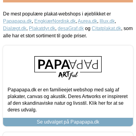
De mest populære plakat-webshops i øjeblikket er
Papapapa.dk
,
EngkjærNordisk.dk
,
Aurea.dk
,
Illux.dk
,
Dialægt.dk
,
Plakatdyr.dk
,
desaGraf.dk
og
Citatplakat.dk
, som
alle har et stort sortiment til gode priser.
Papapapa.dk er en familieejet webshop med salg af
plakater, canvas og akustik. Deres Artworks er inspireret
af den skandinaviske natur og livsstil. Klik her for at se
deres udvalg.
Se udvalget på Papapapa.dk