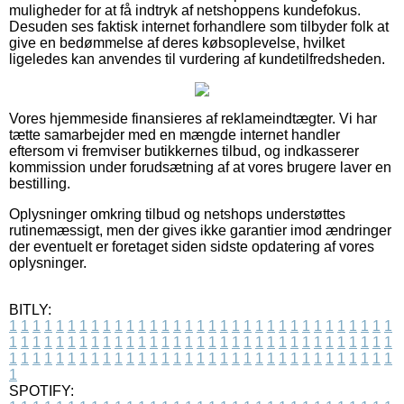
muligheder for at få indtryk af netshoppens kundefokus.
Desuden ses faktisk internet forhandlere som tilbyder folk at
give en bedømmelse af deres købsoplevelse, hvilket
ligeledes kan anvendes til vurdering af kundetilfredsheden.
Vores hjemmeside finansieres af reklameindtægter. Vi har
tætte samarbejder med en mængde internet handler
eftersom vi fremviser butikkernes tilbud, og indkasserer
kommission under forudsætning af at vores brugere laver en
bestilling.
Oplysninger omkring tilbud og netshops understøttes
rutinemæssigt, men der gives ikke garantier imod ændringer
der eventuelt er foretaget siden sidste opdatering af vores
oplysninger.
BITLY:
1
1
1
1
1
1
1
1
1
1
1
1
1
1
1
1
1
1
1
1
1
1
1
1
1
1
1
1
1
1
1
1
1
1
1
1
1
1
1
1
1
1
1
1
1
1
1
1
1
1
1
1
1
1
1
1
1
1
1
1
1
1
1
1
1
1
1
1
1
1
1
1
1
1
1
1
1
1
1
1
1
1
1
1
1
1
1
1
1
1
1
1
1
1
1
1
1
1
1
1
SPOTIFY: