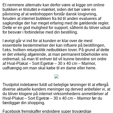
Et nemmere alternativ kan derfor være at kigge om online
butikken er tilsluttet e-mærket, siden det bør være en
påvisning af at webshoppen forstår dansk lovgivning,
foruden at internet butikken fra tid til anden evalueres af
sagkyndige der har meget erfaring med de gældende regler.
Dette er en god mulighed for support, såfremt du bliver udsat
for besvær i forbindelse med din bestilling.
I øvrigt går vi ind for at kunden er klar over de mest
essentielle bestemmelser der kan influere på bestillingen,
f.eks. hvilken returpolitik netbutikken lover. På grund af dette
er det virkelig afgørende, at man permanent bibeholder ens
ordremail, så man til enhver tid vil kunne bevidne sin ordre
af Hval-Plakat – Sort Egetræ – 30 x 40 cm – Marmor,
uafhængig om man skal købe til en dame eller herre.
Trustpilot indebærer fuldt ud belejlige løsninger til at eftergå
diverse aktuelle kunders meninger og derved anbefaler vi, at
du bliver klogere på internet virksomhedens anmeldelser af
Hval-Plakat – Sort Egetræ – 30 x 40 cm – Marmor før du
færdiggør din shopping.
Facebook fremskaffer endvidere super troværdige