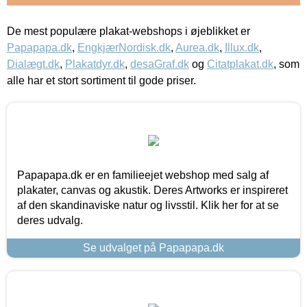
De mest populære plakat-webshops i øjeblikket er
Papapapa.dk
,
EngkjærNordisk.dk
,
Aurea.dk
,
Illux.dk
,
Dialægt.dk
,
Plakatdyr.dk
,
desaGraf.dk
og
Citatplakat.dk
, som
alle har et stort sortiment til gode priser.
Papapapa.dk er en familieejet webshop med salg af
plakater, canvas og akustik. Deres Artworks er inspireret
af den skandinaviske natur og livsstil. Klik her for at se
deres udvalg.
Se udvalget på Papapapa.dk