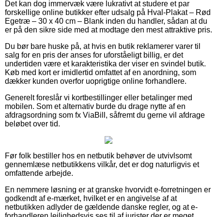
Det kan dog immervæk være lukrativt at studere et par
forskellige online butikker efter udsalg på Hval-Plakat – Rød
Egetræ – 30 x 40 cm – Blank inden du handler, sådan at du
er på den sikre side med at modtage den mest attraktive pris.
Du bør bare huske på, at hvis en butik reklamerer varer til
salg for en pris der anses for uforståeligt billig, er det
undertiden være et karakteristika der viser en svindel butik.
Køb med kort er imidlertid omfattet af en anordning, som
dækker kunden overfor uoprigtige online forhandlere.
Generelt foreslår vi kortbestillinger eller betalinger med
mobilen. Som et alternativ burde du drage nytte af en
afdragsordning som fx ViaBill, såfremt du gerne vil afdrage
beløbet over tid.
Før folk bestiller hos en netbutik behøver de utvivlsomt
gennemlæse netbutikkens vilkår, det er dog naturligvis et
omfattende arbejde.
En nemmere løsning er at granske hvorvidt e-forretningen er
godkendt af e-mærket, hvilket er en angivelse af at
netbutikken adlyder de gældende danske regler, og at e-
forhandleren lejlighedsvis ses til af jurister der er meget