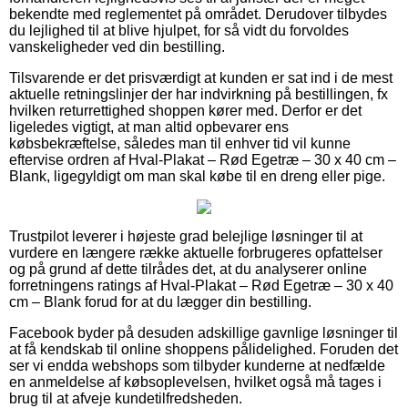
bekendte med reglementet på området. Derudover tilbydes
du lejlighed til at blive hjulpet, for så vidt du forvoldes
vanskeligheder ved din bestilling.
Tilsvarende er det prisværdigt at kunden er sat ind i de mest
aktuelle retningslinjer der har indvirkning på bestillingen, fx
hvilken returrettighed shoppen kører med. Derfor er det
ligeledes vigtigt, at man altid opbevarer ens
købsbekræftelse, således man til enhver tid vil kunne
eftervise ordren af Hval-Plakat – Rød Egetræ – 30 x 40 cm –
Blank, ligegyldigt om man skal købe til en dreng eller pige.
Trustpilot leverer i højeste grad belejlige løsninger til at
vurdere en længere række aktuelle forbrugeres opfattelser
og på grund af dette tilrådes det, at du analyserer online
forretningens ratings af Hval-Plakat – Rød Egetræ – 30 x 40
cm – Blank forud for at du lægger din bestilling.
Facebook byder på desuden adskillige gavnlige løsninger til
at få kendskab til online shoppens pålidelighed. Foruden det
ser vi endda webshops som tilbyder kunderne at nedfælde
en anmeldelse af købsoplevelsen, hvilket også må tages i
brug til at afveje kundetilfredsheden.