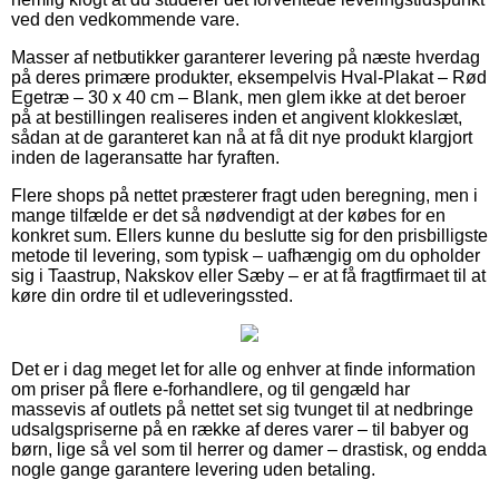
ved den vedkommende vare.
Masser af netbutikker garanterer levering på næste hverdag
på deres primære produkter, eksempelvis Hval-Plakat – Rød
Egetræ – 30 x 40 cm – Blank, men glem ikke at det beroer
på at bestillingen realiseres inden et angivent klokkeslæt,
sådan at de garanteret kan nå at få dit nye produkt klargjort
inden de lageransatte har fyraften.
Flere shops på nettet præsterer fragt uden beregning, men i
mange tilfælde er det så nødvendigt at der købes for en
konkret sum. Ellers kunne du beslutte sig for den prisbilligste
metode til levering, som typisk – uafhængig om du opholder
sig i Taastrup, Nakskov eller Sæby – er at få fragtfirmaet til at
køre din ordre til et udleveringssted.
Det er i dag meget let for alle og enhver at finde information
om priser på flere e-forhandlere, og til gengæld har
massevis af outlets på nettet set sig tvunget til at nedbringe
udsalgspriserne på en række af deres varer – til babyer og
børn, lige så vel som til herrer og damer – drastisk, og endda
nogle gange garantere levering uden betaling.