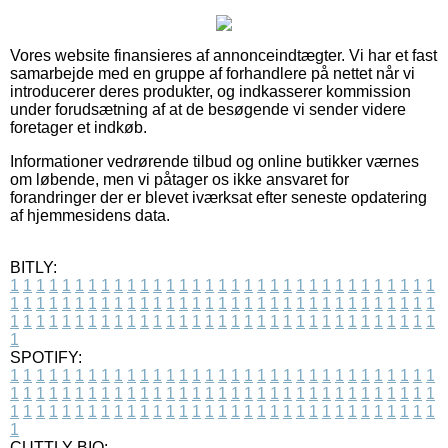
Vores website finansieres af annonceindtægter. Vi har et fast
samarbejde med en gruppe af forhandlere på nettet når vi
introducerer deres produkter, og indkasserer kommission
under forudsætning af at de besøgende vi sender videre
foretager et indkøb.
Informationer vedrørende tilbud og online butikker værnes
om løbende, men vi påtager os ikke ansvaret for
forandringer der er blevet iværksat efter seneste opdatering
af hjemmesidens data.
BITLY:
1
1
1
1
1
1
1
1
1
1
1
1
1
1
1
1
1
1
1
1
1
1
1
1
1
1
1
1
1
1
1
1
1
1
1
1
1
1
1
1
1
1
1
1
1
1
1
1
1
1
1
1
1
1
1
1
1
1
1
1
1
1
1
1
1
1
1
1
1
1
1
1
1
1
1
1
1
1
1
1
1
1
1
1
1
1
1
1
1
1
1
1
1
1
1
1
1
1
1
1
SPOTIFY:
1
1
1
1
1
1
1
1
1
1
1
1
1
1
1
1
1
1
1
1
1
1
1
1
1
1
1
1
1
1
1
1
1
1
1
1
1
1
1
1
1
1
1
1
1
1
1
1
1
1
1
1
1
1
1
1
1
1
1
1
1
1
1
1
1
1
1
1
1
1
1
1
1
1
1
1
1
1
1
1
1
1
1
1
1
1
1
1
1
1
1
1
1
1
1
1
1
1
1
1
CUTTLY BIO: