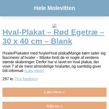
Hele Molevitten
Hval-Plakat – Rød Egetræ –
30 x 40 cm – Blank
HvalerPlakaten med hvalerHval plakatMange børn lader sig
fascinerer af hvaler – Måske fordi de er nogle af verdens
største skabninger. Derfor har vi lavet en hval plakat, der
viser 7 af de mest almindelige hvalarter, og samtidig giver
lidt informati
(Læs mere)
297
kr.
(Vis fragtpris)
Læs mere »
Køb nu »