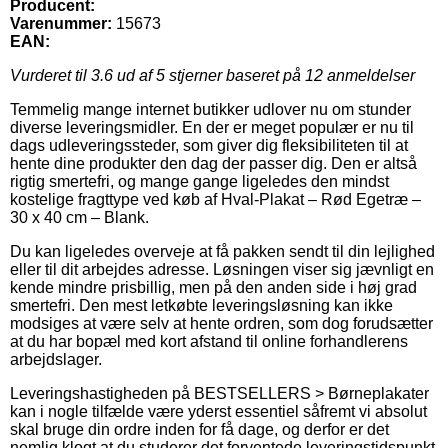
Producent:
Varenummer:
15673
EAN:
Vurderet til
3.6
ud af 5 stjerner baseret på
12
anmeldelser
Temmelig mange internet butikker udlover nu om stunder
diverse leveringsmidler. En der er meget populær er nu til
dags udleveringssteder, som giver dig fleksibiliteten til at
hente dine produkter den dag der passer dig. Den er altså
rigtig smertefri, og mange gange ligeledes den mindst
kostelige fragttype ved køb af Hval-Plakat – Rød Egetræ –
30 x 40 cm – Blank.
Du kan ligeledes overveje at få pakken sendt til din lejlighed
eller til dit arbejdes adresse. Løsningen viser sig jævnligt en
kende mindre prisbillig, men på den anden side i høj grad
smertefri. Den mest letkøbte leveringsløsning kan ikke
modsiges at være selv at hente ordren, som dog forudsætter
at du har bopæl med kort afstand til online forhandlerens
arbejdslager.
Leveringshastigheden på BESTSELLERS > Børneplakater
kan i nogle tilfælde være yderst essentiel såfremt vi absolut
skal bruge din ordre inden for få dage, og derfor er det
nemlig klogt at du studerer det forventede leveringstidspunkt