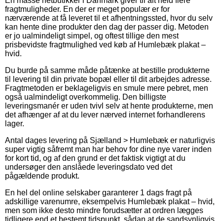
En masse netbutikker i Danmark giver til alt held flere
fragtmuligheder. En der er meget populær er for
nærværende at få leveret til et afhentningssted, hvor du selv
kan hente dine produkter den dag der passer dig. Metoden
er jo ualmindeligt simpel, og oftest tillige den mest
prisbevidste fragtmulighed ved køb af Humlebæk plakat –
hvid.
Du burde på samme måde påtænke at bestille produkterne
til levering til din private bopæl eller til dit arbejdes adresse.
Fragtmetoden er beklageligvis en smule mere pebret, men
også ualmindeligt overkommelig. Den billigste
leveringsmanér er uden tvivl selv at hente produkterne, men
det afhænger af at du lever nærved internet forhandlerens
lager.
Antal dages levering på Sjælland > Humlebæk er naturligvis
super vigtig såfremt man har behov for dine nye varer inden
for kort tid, og af den grund er det faktisk vigtigt at du
undersøger den anslåede leveringsdato ved det
pågældende produkt.
En hel del online selskaber garanterer 1 dags fragt på
adskillige varenumre, eksempelvis Humlebæk plakat – hvid,
men som ikke desto mindre forudsætter at ordren lægges
tidligere end et bestemt tidspunkt, sådan at de sandsynligvis