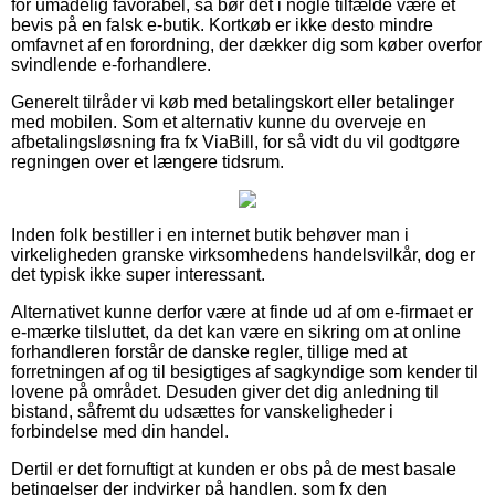
for umådelig favorabel, så bør det i nogle tilfælde være et
bevis på en falsk e-butik. Kortkøb er ikke desto mindre
omfavnet af en forordning, der dækker dig som køber overfor
svindlende e-forhandlere.
Generelt tilråder vi køb med betalingskort eller betalinger
med mobilen. Som et alternativ kunne du overveje en
afbetalingsløsning fra fx ViaBill, for så vidt du vil godtgøre
regningen over et længere tidsrum.
Inden folk bestiller i en internet butik behøver man i
virkeligheden granske virksomhedens handelsvilkår, dog er
det typisk ikke super interessant.
Alternativet kunne derfor være at finde ud af om e-firmaet er
e-mærke tilsluttet, da det kan være en sikring om at online
forhandleren forstår de danske regler, tillige med at
forretningen af og til besigtiges af sagkyndige som kender til
lovene på området. Desuden giver det dig anledning til
bistand, såfremt du udsættes for vanskeligheder i
forbindelse med din handel.
Dertil er det fornuftigt at kunden er obs på de mest basale
betingelser der indvirker på handlen, som fx den