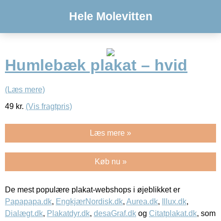
Hele Molevitten
Humlebæk plakat – hvid
(Læs mere)
49
kr.
(Vis fragtpris)
Læs mere »
Køb nu »
De mest populære plakat-webshops i øjeblikket er
Papapapa.dk
,
EngkjærNordisk.dk
,
Aurea.dk
,
Illux.dk
,
Dialægt.dk
,
Plakatdyr.dk
,
desaGraf.dk
og
Citatplakat.dk
, som