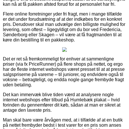
kan nå at få pakken afsted forud for at personalet har fri.
Flere online forretninger yder fri fragt, men i mange tilfælde
er det under forudsætning af at der indkøbes for en konkret
pris. Derudover skal man udvælge den billigste mulighed for
levering, som oftest – ligegyldigt om du bor ved Fredericia,
Sønderborg eller Skagen – vil være at få fragtmanden til at
køre din bestilling til en pakkeshop.
Det er ret så fremkommeligt for enhver at sammenligne
priser (via fx PriceRunner) på flere shops på nettet, og ergo
har de fleste internet webshops været presset til at at presse
salgspriserne på varerne – til juniorer, og endvidere også til
voksne – betragteligt, og endda nogle gange frembyde fragt
uden betaling.
Det kan immervæk blive tiden værd at analysere nogle
internet webshops efter tilbud på Humlebæk plakat – hvid
forinden du gennemfører dit køb, sådan at man er sikret at
antage den laveste pris.
Man skal bare være årvågen med, at i tilfælde af at en butik
på nettet frembyder bedst i test varer for en pris som anses