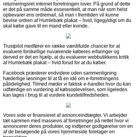
returneringsret internet forretningen lover. På grund af dette
er det på samme måde essesentielt, at man når som helst
opbevarer ens ordremail, så man i fremtiden vil kunne
bevise ordren af Humlebæk plakat – hvid, ligegyldigt om du
skal købe gave til en mand eller kvinde.
Trustpilot medfører en række værdifulde chancer for at
evaluere forskellige nuværende køberes erfaringer og
derved er det en hjælp, at du evaluerer webbutikkens kritik
af Humlebæk plakat – hvid forud for at du køber.
Facebook præsterer endvidere uden sammenligning
hæderlige løsninger til at få en idé om e-forretningens
pålidelighed. Tilmed møder vi faktisk e-handler hvor du kan
udfærdige en vurdering af købsoplevelsen, som ligeledes
kan tages i brug til at vurdere kundetilfredsheden.
Vores side er finansieret af annonceindtægter. Vi arbejder
tæt sammen med massevis af forretninger på nettet hvor vi
annoncerer deres produkter, og indtjener godtgørelse om en
af de besøgende på vores hjemmeside foretager en