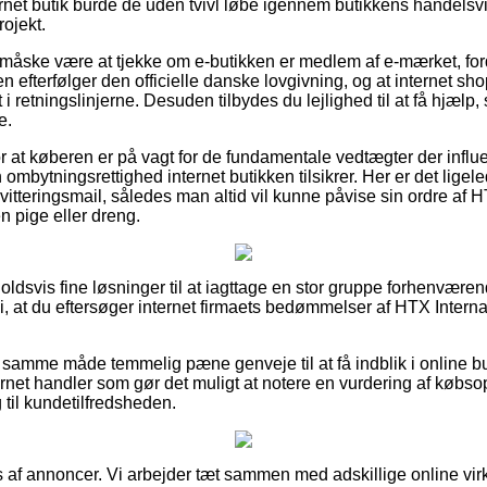
nternet butik burde de uden tvivl løbe igennem butikkens handelsv
ojekt.
 måske være at tjekke om e-butikken er medlem af e-mærket, ford
n efterfølger den officielle danske lovgivning, og at internet sho
 i retningslinjerne. Desuden tilbydes du lejlighed til at få hjælp
e.
or at køberen er på vagt for de fundamentale vedtægter der influ
mbytningsrettighed internet butikken tilsikrer. Her er det ligele
tteringsmail, således man altid vil kunne påvise sin ordre af H
en pige eller dreng.
rholdsvis fine løsninger til at iagttage en stor gruppe forhenvære
vi, at du eftersøger internet firmaets bedømmelser af HTX Interna
samme måde temmelig pæne genveje til at få indblik i online b
rnet handler som gør det muligt at notere en vurdering af købsop
ng til kundetilfredsheden.
s af annoncer. Vi arbejder tæt sammen med adskillige online vi