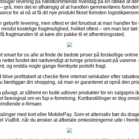
er tilsiger levering på næstkommende hverdag på en række af de
 – grå, men det er afhængig af at handlen gemmenføres forinden 
ance for at nå at få dit nye produkt fikset forinden logistikpersona
er gebyrfri levering, men oftest er det forudsat at man handler f
ndst kostelige fragtmulighed, hvilket oftest – om man bor tæt
t få fragtmanden til at køre din pakke til et afhentningssted.
et smart for os alle at finde de bedste priser på forskellige onlin
 nettet fundet det nødvendigt at tvinge prisniveauet på varerne – 
, og endda nogle gange frembyde portofri fragt.
d blive profitabelt at checke flere internet selskaber efter rabat
 du færdiggør din shopping, så man er garanteret at opnå den prisb
 påvagt, at såfremt en butik udlover produkter for en salgspris de
e et faresignal om en fup e-forretning. Kortbestillinger er dog omslu
vindlende e-firmaer.
etalinger med kort eller MobilePay. Som et alternativ bør du drag
el ViaBill, når du ønsker at afbetale omkostningerne ude i fremt