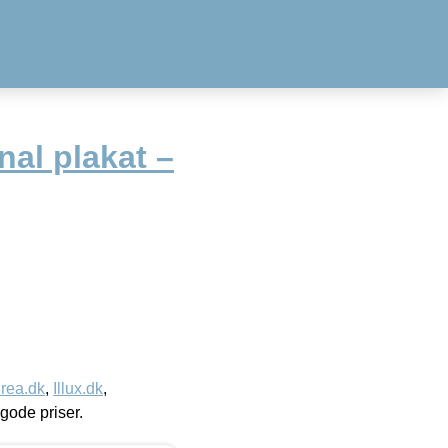
nal plakat –
rea.dk
,
Illux.dk
,
l gode priser.