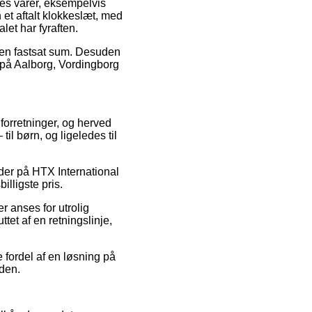
res varer, eksempelvis
et aftalt klokkeslæt, med
let har fyraften.
or en fastsat sum. Desuden
 på Aalborg, Vordingborg
e forretninger, og herved
til børn, og ligeledes til
koder på HTX International
illigste pris.
r anses for utrolig
ttet af en retningslinje,
e fordel af en løsning på
iden.