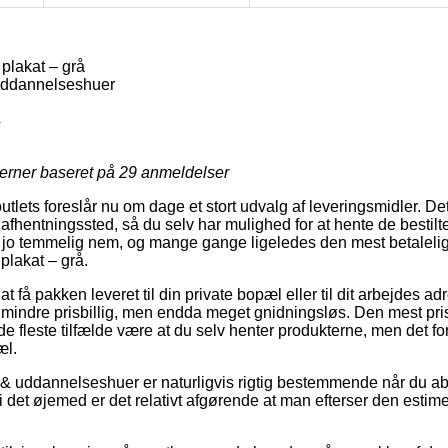
plakat – grå
uddannelseshuer
4
jerner baseret på
29
anmeldelser
outlets foreslår nu om dage et stort udvalg af leveringsmidler. D
 afhentningssted, så du selv har mulighed for at hente de bestilte 
 jo temmelig nem, og mange gange ligeledes den mest betalelig
plakat – grå.
 få pakken leveret til din private bopæl eller til dit arbejdes 
mindre prisbillig, men endda meget gnidningsløs. Den mest pri
de fleste tilfælde være at du selv henter produkterne, men det fo
æl.
 & uddannelseshuer er naturligvis rigtig bestemmende når du ab
 det øjemed er det relativt afgørende at man efterser den estime