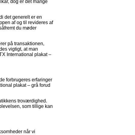
ilkår, dog er det mange
i det generelt er en
ppen af og til revideres af
, såfremt du møder
erer på transaktionen,
des vigtigt, at man
TX International plakat –
nde forbrugeres erfaringer
tional plakat – grå forud
utikkens troværdighed.
levelsen, som tillige kan
rksomheder når vi