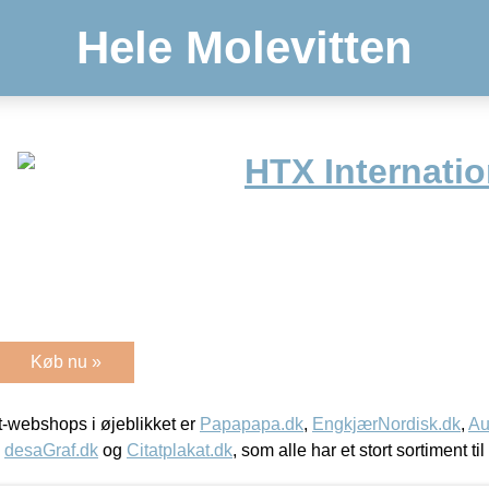
Hele Molevitten
HTX Internatio
Køb nu »
-webshops i øjeblikket er
Papapapa.dk
,
EngkjærNordisk.dk
,
Au
,
desaGraf.dk
og
Citatplakat.dk
, som alle har et stort sortiment ti