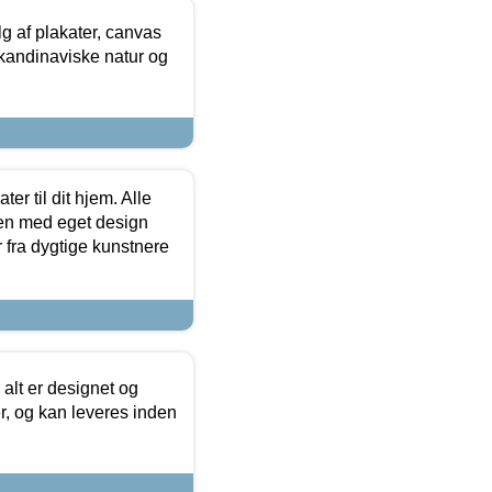
 af plakater, canvas
skandinaviske natur og
er til dit hjem. Alle
ten med eget design
r fra dygtige kunstnere
 alt er designet og
r, og kan leveres inden