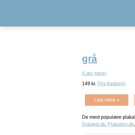
grå
(Læs mere)
149
kr.
(Vis fragtpris)
Læs mere »
De mest populære plakat
Dialægt.dk
,
Plakatdyr.dk