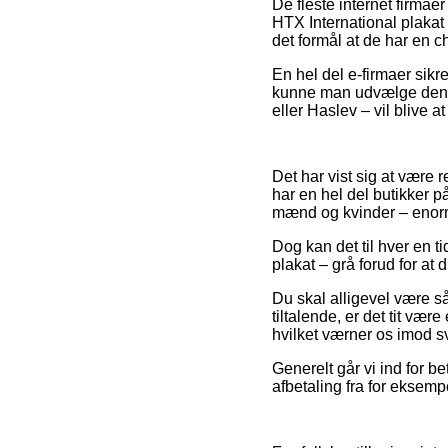
De fleste internet firma
HTX International plakat
det formål at de har en ch
En hel del e-firmaer sikr
kunne man udvælge den mi
eller Haslev – vil blive a
Det har vist sig at være r
har en hel del butikker på
mænd og kvinder – enormt
Dog kan det til hver en ti
plakat – grå forud for at
Du skal alligevel være så
tiltalende, er det tit vær
hvilket værner os imod s
Generelt går vi ind for b
afbetaling fra for eksemp