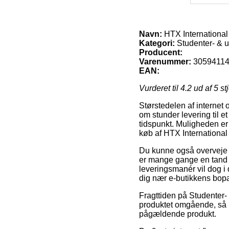
Navn:
HTX International 
Kategori:
Studenter- & 
Producent:
Varenummer:
3059411
EAN:
Vurderet til
4.2
ud af 5 st
Størstedelen af internet 
om stunder levering til et
tidspunkt. Muligheden er
køb af HTX International 
Du kunne også overveje at
er mange gange en tand 
leveringsmanér vil dog i 
dig nær e-butikkens bop
Fragttiden på Studenter-
produktet omgående, så i
pågældende produkt.