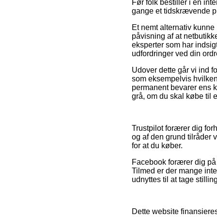
Før folk bestiller i en i
gange et tidskrævende pr
Et nemt alternativ kunne
påvisning af at netbutikke
eksperter som har indsigt
udfordringer ved din ordr
Udover dette går vi ind f
som eksempelvis hvilken o
permanent bevarer ens kvi
grå, om du skal købe til 
Trustpilot forærer dig fo
og af den grund tilråder 
for at du køber.
Facebook forærer dig på 
Tilmed er der mange inte
udnyttes til at tage stilli
Dette website finansiere