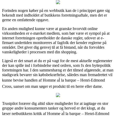
Forinden nogen køber på en webbutik kan de i princippet gøre sig
bekendt med indholdet af butikkens forretningsaftale, men det er
gerne en omfattende opgave.
En anden mulighed kunne være at granske hvorvidt online
virksomheden er e-mærket medlem, som bør være et sympol på at
internet forretningen opretholder de danske regler, udover at e-
firmaet undertiden monitoreres af fagfolk der kender reglerne på
området. Det giver dig genvej til at få bistand, når du forvoldes
vanskeligheder i processen med din shopping.
Ligeså er det smart at du er på vagt for de mest aktuelle reglementer
der kan spille ind i forbindelse med ordren, som fx den byttepolitik
forretningen har. I den sammenhæng er det tilmed afgørende, at man
stadigvæk bevarer sin købsbekræftelse, således man fremadrettet vil
kunne bevise handlen af Homme aÌ la barque – Henri-Edmond
Cross, uanset om man søger et produkt til en herre eller dame.
Trustpilot forærer dig altid sikre muligheder for at iagttage en stor
gruppe andre konsumenters tanker og herved er det klogt, at du
læser netbutikkens kritik af Homme aÌ la barque – Henri-Edmond