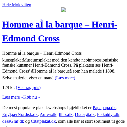
Hele Molevitten
Homme aÌ la barque – Henri-
Edmond Cross
Homme aÌ la barque – Henri-Edmond Cross
kunstplakatMuseumsplakat med den kendte neoimpressionistiske
franske kunstner Henri-Edmond Cross. På plakaten ses Henri-
Edmond Cross’ âHomme aÌ la barqueâ som han malede i 1898.
Selve maleriet viser en mand
(Læs mere)
129
kr.
(Vis fragtpris)
Læs mere »
Køb nu »
De mest populære plakat-webshops i øjeblikket er
Papapapa.dk
,
EngkjærNordisk.dk
,
Aurea.dk
,
Illux.dk
,
Dialægt.dk
,
Plakatdyr.dk
,
desaGraf.dk
og
Citatplakat.dk
, som alle har et stort sortiment til gode