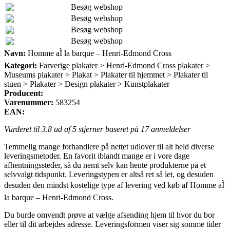
Besøg webshop
Besøg webshop
Besøg webshop
Besøg webshop
Navn:
Homme aÌ la barque – Henri-Edmond Cross
Kategori:
Farverige plakater > Henri-Edmond Cross plakater >
Museums plakater > Plakat > Plakater til hjemmet > Plakater til
stuen > Plakater > Design plakater > Kunstplakater
Producent:
Varenummer:
583254
EAN:
Vurderet til
3.8
ud af 5 stjerner baseret på
17
anmeldelser
Temmelig mange forhandlere på nettet udlover til alt held diverse
leveringsmetoder. En favorit iblandt mange er i vore dage
afhentningssteder, så du nemt selv kan hente produkterne på et
selvvalgt tidspunkt. Leveringstypen er altså ret så let, og desuden
desuden den mindst kostelige type af levering ved køb af Homme aÌ
la barque – Henri-Edmond Cross.
Du burde omvendt prøve at vælge afsending hjem til hvor du bor
eller til dit arbejdes adresse. Leveringsformen viser sig somme tider