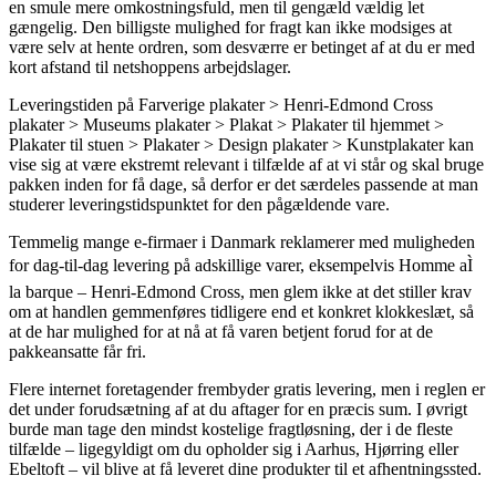
en smule mere omkostningsfuld, men til gengæld vældig let
gængelig. Den billigste mulighed for fragt kan ikke modsiges at
være selv at hente ordren, som desværre er betinget af at du er med
kort afstand til netshoppens arbejdslager.
Leveringstiden på Farverige plakater > Henri-Edmond Cross
plakater > Museums plakater > Plakat > Plakater til hjemmet >
Plakater til stuen > Plakater > Design plakater > Kunstplakater kan
vise sig at være ekstremt relevant i tilfælde af at vi står og skal bruge
pakken inden for få dage, så derfor er det særdeles passende at man
studerer leveringstidspunktet for den pågældende vare.
Temmelig mange e-firmaer i Danmark reklamerer med muligheden
for dag-til-dag levering på adskillige varer, eksempelvis Homme aÌ
la barque – Henri-Edmond Cross, men glem ikke at det stiller krav
om at handlen gemmenføres tidligere end et konkret klokkeslæt, så
at de har mulighed for at nå at få varen betjent forud for at de
pakkeansatte får fri.
Flere internet foretagender frembyder gratis levering, men i reglen er
det under forudsætning af at du aftager for en præcis sum. I øvrigt
burde man tage den mindst kostelige fragtløsning, der i de fleste
tilfælde – ligegyldigt om du opholder sig i Aarhus, Hjørring eller
Ebeltoft – vil blive at få leveret dine produkter til et afhentningssted.