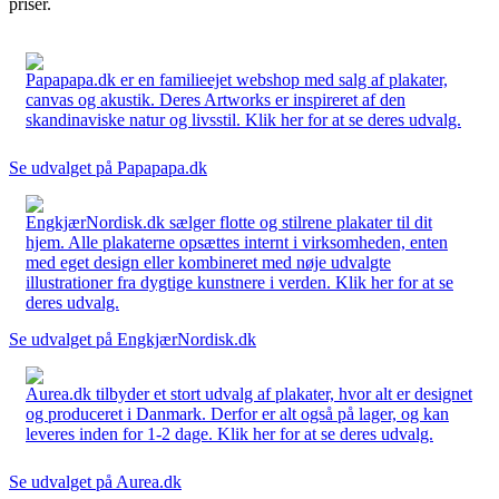
priser.
Papapapa.dk er en familieejet webshop med salg af plakater,
canvas og akustik. Deres Artworks er inspireret af den
skandinaviske natur og livsstil. Klik her for at se deres udvalg.
Se udvalget på Papapapa.dk
EngkjærNordisk.dk sælger flotte og stilrene plakater til dit
hjem. Alle plakaterne opsættes internt i virksomheden, enten
med eget design eller kombineret med nøje udvalgte
illustrationer fra dygtige kunstnere i verden. Klik her for at se
deres udvalg.
Se udvalget på EngkjærNordisk.dk
Aurea.dk tilbyder et stort udvalg af plakater, hvor alt er designet
og produceret i Danmark. Derfor er alt også på lager, og kan
leveres inden for 1-2 dage. Klik her for at se deres udvalg.
Se udvalget på Aurea.dk