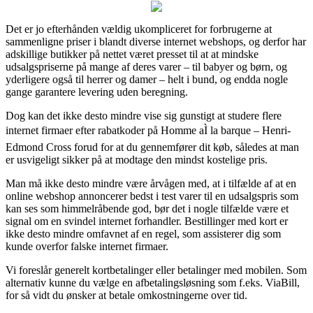
Det er jo efterhånden vældig ukompliceret for forbrugerne at
sammenligne priser i blandt diverse internet webshops, og derfor har
adskillige butikker på nettet været presset til at at mindske
udsalgspriserne på mange af deres varer – til babyer og børn, og
yderligere også til herrer og damer – helt i bund, og endda nogle
gange garantere levering uden beregning.
Dog kan det ikke desto mindre vise sig gunstigt at studere flere
internet firmaer efter rabatkoder på Homme aÌ la barque – Henri-
Edmond Cross forud for at du gennemfører dit køb, således at man
er usvigeligt sikker på at modtage den mindst kostelige pris.
Man må ikke desto mindre være årvågen med, at i tilfælde af at en
online webshop annoncerer bedst i test varer til en udsalgspris som
kan ses som himmelråbende god, bør det i nogle tilfælde være et
signal om en svindel internet forhandler. Bestillinger med kort er
ikke desto mindre omfavnet af en regel, som assisterer dig som
kunde overfor falske internet firmaer.
Vi foreslår generelt kortbetalinger eller betalinger med mobilen. Som
alternativ kunne du vælge en afbetalingsløsning som f.eks. ViaBill,
for så vidt du ønsker at betale omkostningerne over tid.