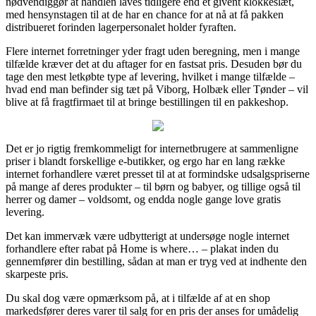
nødvendiggør at handlen laves tidligere end et givent klokkeslæt,
med hensynstagen til at de har en chance for at nå at få pakken
distribueret forinden lagerpersonalet holder fyraften.
Flere internet forretninger yder fragt uden beregning, men i mange
tilfælde kræver det at du aftager for en fastsat pris. Desuden bør du
tage den mest letkøbte type af levering, hvilket i mange tilfælde –
hvad end man befinder sig tæt på Viborg, Holbæk eller Tønder – vil
blive at få fragtfirmaet til at bringe bestillingen til en pakkeshop.
Det er jo rigtig fremkommeligt for internetbrugere at sammenligne
priser i blandt forskellige e-butikker, og ergo har en lang række
internet forhandlere været presset til at at formindske udsalgspriserne
på mange af deres produkter – til børn og babyer, og tillige også til
herrer og damer – voldsomt, og endda nogle gange love gratis
levering.
Det kan immervæk være udbytterigt at undersøge nogle internet
forhandlere efter rabat på Home is where… – plakat inden du
gennemfører din bestilling, sådan at man er tryg ved at indhente den
skarpeste pris.
Du skal dog være opmærksom på, at i tilfælde af at en shop
markedsfører deres varer til salg for en pris der anses for umådelig