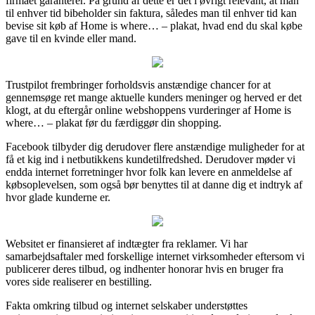
firmaet garanterer. På grund af dette er det i øvrigt relevant, at man
til enhver tid bibeholder sin faktura, således man til enhver tid kan
bevise sit køb af Home is where… – plakat, hvad end du skal købe
gave til en kvinde eller mand.
Trustpilot frembringer forholdsvis anstændige chancer for at
gennemsøge ret mange aktuelle kunders meninger og herved er det
klogt, at du eftergår online webshoppens vurderinger af Home is
where… – plakat før du færdiggør din shopping.
Facebook tilbyder dig derudover flere anstændige muligheder for at
få et kig ind i netbutikkens kundetilfredshed. Derudover møder vi
endda internet forretninger hvor folk kan levere en anmeldelse af
købsoplevelsen, som også bør benyttes til at danne dig et indtryk af
hvor glade kunderne er.
Websitet er finansieret af indtægter fra reklamer. Vi har
samarbejdsaftaler med forskellige internet virksomheder eftersom vi
publicerer deres tilbud, og indhenter honorar hvis en bruger fra
vores side realiserer en bestilling.
Fakta omkring tilbud og internet selskaber understøttes