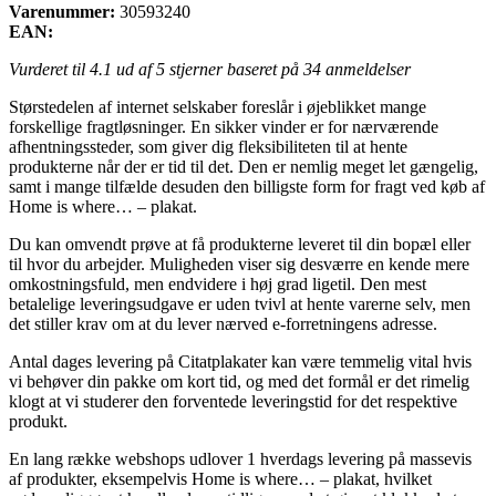
Varenummer:
30593240
EAN:
Vurderet til
4.1
ud af 5 stjerner baseret på
34
anmeldelser
Størstedelen af internet selskaber foreslår i øjeblikket mange
forskellige fragtløsninger. En sikker vinder er for nærværende
afhentningssteder, som giver dig fleksibiliteten til at hente
produkterne når der er tid til det. Den er nemlig meget let gængelig,
samt i mange tilfælde desuden den billigste form for fragt ved køb af
Home is where… – plakat.
Du kan omvendt prøve at få produkterne leveret til din bopæl eller
til hvor du arbejder. Muligheden viser sig desværre en kende mere
omkostningsfuld, men endvidere i høj grad ligetil. Den mest
betalelige leveringsudgave er uden tvivl at hente varerne selv, men
det stiller krav om at du lever nærved e-forretningens adresse.
Antal dages levering på Citatplakater kan være temmelig vital hvis
vi behøver din pakke om kort tid, og med det formål er det rimelig
klogt at vi studerer den forventede leveringstid for det respektive
produkt.
En lang række webshops udlover 1 hverdags levering på massevis
af produkter, eksempelvis Home is where… – plakat, hvilket