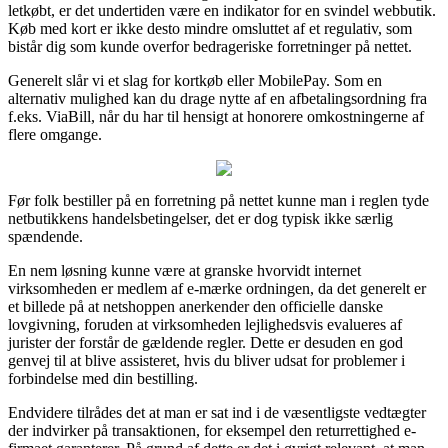
letkøbt, er det undertiden være en indikator for en svindel webbutik.
Køb med kort er ikke desto mindre omsluttet af et regulativ, som
bistår dig som kunde overfor bedrageriske forretninger på nettet.
Generelt slår vi et slag for kortkøb eller MobilePay. Som en
alternativ mulighed kan du drage nytte af en afbetalingsordning fra
f.eks. ViaBill, når du har til hensigt at honorere omkostningerne af
flere omgange.
Før folk bestiller på en forretning på nettet kunne man i reglen tyde
netbutikkens handelsbetingelser, det er dog typisk ikke særlig
spændende.
En nem løsning kunne være at granske hvorvidt internet
virksomheden er medlem af e-mærke ordningen, da det generelt er
et billede på at netshoppen anerkender den officielle danske
lovgivning, foruden at virksomheden lejlighedsvis evalueres af
jurister der forstår de gældende regler. Dette er desuden en god
genvej til at blive assisteret, hvis du bliver udsat for problemer i
forbindelse med din bestilling.
Endvidere tilrådes det at man er sat ind i de væsentligste vedtægter
der indvirker på transaktionen, for eksempel den returrettighed e-