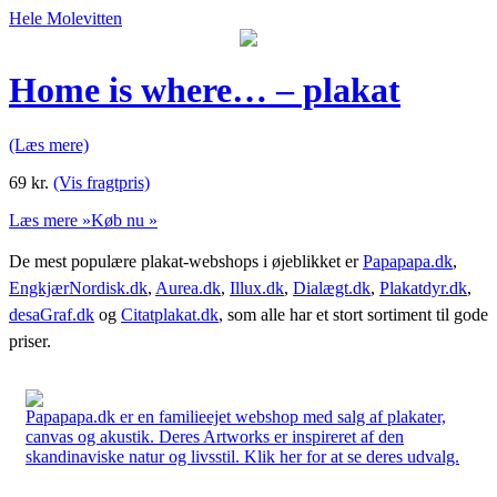
Hele Molevitten
Home is where… – plakat
(Læs mere)
69
kr.
(Vis fragtpris)
Læs mere »
Køb nu »
De mest populære plakat-webshops i øjeblikket er
Papapapa.dk
,
EngkjærNordisk.dk
,
Aurea.dk
,
Illux.dk
,
Dialægt.dk
,
Plakatdyr.dk
,
desaGraf.dk
og
Citatplakat.dk
, som alle har et stort sortiment til gode
priser.
Papapapa.dk er en familieejet webshop med salg af plakater,
canvas og akustik. Deres Artworks er inspireret af den
skandinaviske natur og livsstil. Klik her for at se deres udvalg.