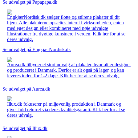
Se udvalget på Papapapa.dk
EngkjærNordisk.dk sælger flotte og stilrene plakater til dit
hjem. Alle plakaterne opsættes internt i virksomheden, enten
med eget design eller kombineret med nøje udvalgte
illustrationer fra dygtige kunstnere i verden. Klik her for at se
deres udvalg.
Se udvalget på EngkjærNordisk.dk
Aurea.dk tilbyder et stort udvalg af plakater, hvor alt er designet
og produceret i Danmark. Derfor er alt også på lager, og kan
leveres inden for 1-2 dage. Klik her for at se deres udvalg.
Se udvalget på Aurea.dk
Illux.dk fokuserer på miljøvenlig produktion i Danmark og
giver fuld returret via deres kvalitetsgaranti. Klik her for at se
deres udvalg.
Se udvalget på Illux.dk