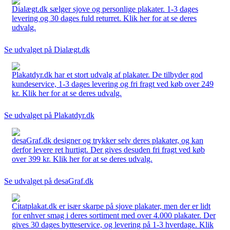
Dialægt.dk sælger sjove og personlige plakater. 1-3 dages
levering og 30 dages fuld returret. Klik her for at se deres
udvalg.
Se udvalget på Dialægt.dk
Plakatdyr.dk har et stort udvalg af plakater. De tilbyder god
kundeservice, 1-3 dages levering og fri fragt ved køb over 249
kr. Klik her for at se deres udvalg.
Se udvalget på Plakatdyr.dk
desaGraf.dk designer og trykker selv deres plakater, og kan
derfor levere ret hurtigt. Der gives desuden fri fragt ved køb
over 399 kr. Klik her for at se deres udvalg.
Se udvalget på desaGraf.dk
Citatplakat.dk er især skarpe på sjove plakater, men der er lidt
for enhver smag i deres sortiment med over 4.000 plakater. Der
gives 30 dages bytteservice, og levering på 1-3 hverdage. Klik