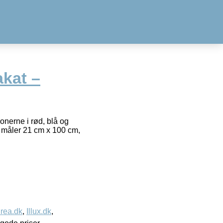
akat –
onerne i rød, blå og
n måler 21 cm x 100 cm,
rea.dk
,
Illux.dk
,