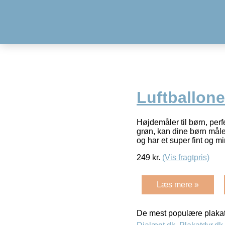
Luftballone
Højdemåler til børn, per
grøn, kan dine børn måle
og har et super fint og m
249
kr.
(Vis fragtpris)
Læs mere »
De mest populære plakat