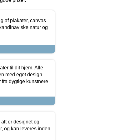
l gode priser.
 af plakater, canvas
skandinaviske natur og
er til dit hjem. Alle
ten med eget design
r fra dygtige kunstnere
 alt er designet og
r, og kan leveres inden