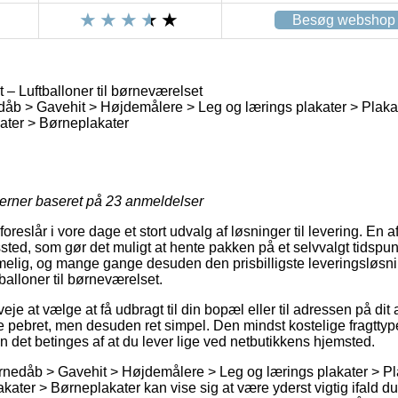
Besøg webshop
– Luftballoner til børneværelset
dåb > Gavehit > Højdemålere > Leg og lærings plakater > Plakat
kater > Børneplakater
jerner baseret på
23
anmeldelser
reslår i vore dage et stort udvalg af løsninger til levering. En af 
gssted, som gør det muligt at hente pakken på et selvvalgt tidspu
melig, og mange gange desuden den prisbilligste leveringsløsn
alloner til børneværelset.
je at vælge at få udbragt til din bopæl eller til adressen på dit
 pebret, men desuden ret simpel. Den mindst kostelige fragttype
 det betinges af at du lever lige ved netbutikkens hjemsted.
arnedåb > Gavehit > Højdemålere > Leg og lærings plakater > Pl
akater > Børneplakater kan vise sig at være yderst vigtig ifald 