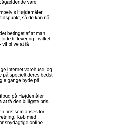
n pågældende vare.
sempelvis Højdemåler
t tidspunkt, så de kan nå
 det betinget af at man
ode til levering, hvilket
il blive at få
llige internet varehuse, og
e på specielt deres bedst
nogle gange byde på
r tilbud på Højdemåler
t få den billigste pris.
en pris som anses for
rretning. Køb med
for snydagtige online