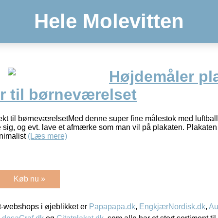
Hele Molevitten
Højdemåler pl
r til børneværelset
fekt til børneværelsetMed denne super fine målestok med luftball
 sig, og evt. lave et afmærke som man vil på plakaten. Plakate
inimalist
(Læs mere)
Køb nu »
-webshops i øjeblikket er
Papapapa.dk
,
EngkjærNordisk.dk
,
Au