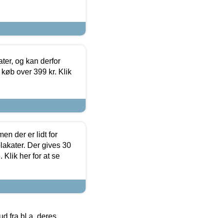
ter, og kan derfor
d køb over 399 kr. Klik
en der er lidt for
lakater. Der gives 30
Klik her for at se
 fra bl.a. deres