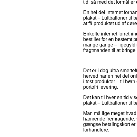
tid, så med det formål e
En hel del internet forh
plakat – Luftballoner til 
at få produktet ud af dø
Enkelte internet forretni
bestiller for en bestemt 
mange gange – ligegyldig
fragtmanden til at bringe 
Det er i dag ultra smertef
herved har en hel del on
i test produkter – til b
portofri levering.
Det kan til hver en tid v
plakat – Luftballoner til
Man må lige meget hvad v
hamrende fremragende, så
gængse betalingskort er i
forhandlere.