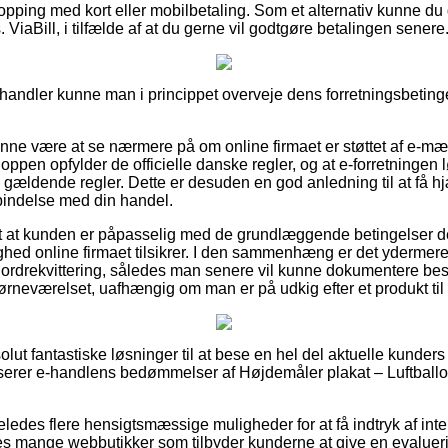
hopping med kort eller mobilbetaling. Som et alternativ kunne du 
 ViaBill, i tilfælde af at du gerne vil godtgøre betalingen senere
-handler kunne man i princippet overveje dens forretningsbetingel
nne være at se nærmere på om online firmaet er støttet af e-mær
hoppen opfylder de officielle danske regler, og at e-forretningen 
e gældende regler. Dette er desuden en god anledning til at få h
orbindelse med din handel.
t at kunden er påpasselig med de grundlæggende betingelser de
tighed online firmaet tilsikrer. I den sammenhæng er det ydermer
ordrekvittering, således man senere vil kunne dokumentere bes
 børneværelset, uafhængig om man er på udkig efter et produkt til
bsolut fantastiske løsninger til at bese en hel del aktuelle kun
alyserer e-handlens bedømmelser af Højdemåler plakat – Luftballo
ledes flere hensigtsmæssige muligheder for at få indtryk af inte
es mange webbutikker som tilbyder kunderne at give en evaluer