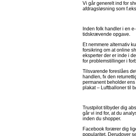
Vi går generelt ind for s
afdragsløsning som f.eks.
Inden folk handler i en e
tidskrævende opgave.
Et nemmere alternativ ku
forsikring om at online s
eksperter der er inde i d
for problemstillinger i f
Tilsvarende foreslåes de
handlen, fx den returret
permanent beholder ens 
plakat – Luftballoner til
Trustpilot tilbyder dig a
går vi ind for, at du an
inden du shopper.
Facebook forærer dig lige
popularitet. Derudover s