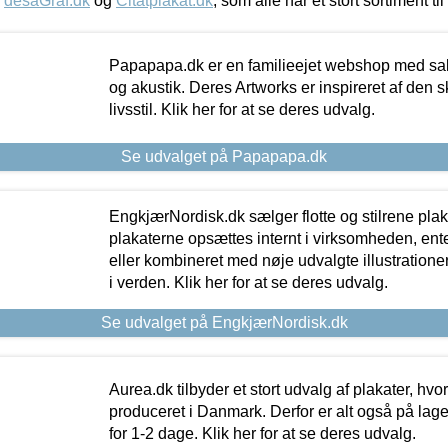
,
desaGraf.dk
og
Citatplakat.dk
, som alle har et stort sortiment ti
Papapapa.dk er en familieejet webshop med salg
og akustik. Deres Artworks er inspireret af den 
livsstil. Klik her for at se deres udvalg.
Se udvalget på Papapapa.dk
EngkjærNordisk.dk sælger flotte og stilrene plakat
plakaterne opsættes internt i virksomheden, en
eller kombineret med nøje udvalgte illustratione
i verden. Klik her for at se deres udvalg.
Se udvalget på EngkjærNordisk.dk
Aurea.dk tilbyder et stort udvalg af plakater, hvor
produceret i Danmark. Derfor er alt også på lage
for 1-2 dage. Klik her for at se deres udvalg.