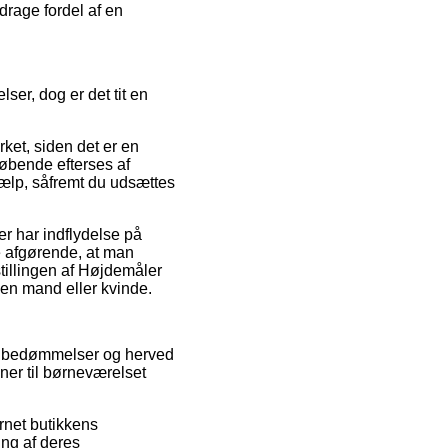
drage fordel af en
.
ser, dog er det tit en
ket, siden det er en
løbende efterses af
jælp, såfremt du udsættes
r har indflydelse på
e afgørende, at man
tillingen af Højdemåler
 en mand eller kvinde.
ders bedømmelser og herved
ner til børneværelset
rnet butikkens
ing af deres