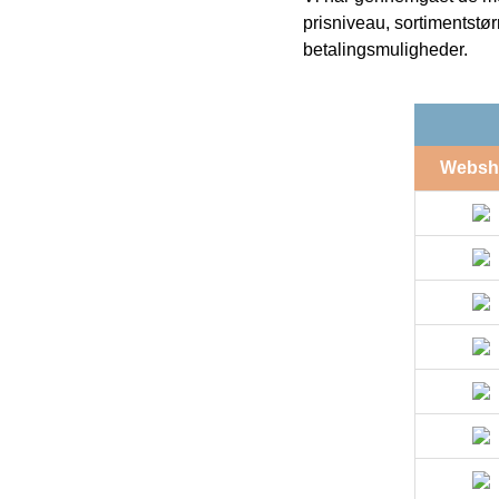
prisniveau, sortimentstø
betalingsmuligheder.
Websh