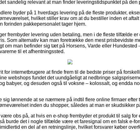
r det sandelig relevant at man finder leveringstidspunktet på de
andlere byder på 1 hverdags levering på de fleste produkter, ek
børneværelset, hvilket stiller krav om at du bestiller inden et aftal
ren forinden pakkepersonalet tager hjem.
nger frembyder levering uden betaling, men i de fleste tilfælde er
pris. Som alternativ kan man foretrække den mest prisbevidste met
t om man befinder sig tæt på Horsens, Varde eller Hundested – v
varerne til et afhentningssted.
rit for internetbrugere at finde frem til de bedste priser på forske
line webshops fundet det uundgåeligt at nedbringe salgsprisern
ørn og babyer, og desuden også til voksne – kolossalt, og endda 
ise sig lønnende at se nærmere på indtil flere online firmaer efte
 børneværelset inden du shopper, således at man er skudsikker på a
ære obs på, at hvis en e-shop frembyder et produkt til salg for 
 burde det i nogle tilfælde være et faresignal om en falsk e-fo
midlertid en del af en retningslinje, hvilket forsvarer køber over