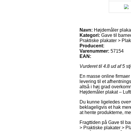
Navn:
Højdemåler plakat 
Kategori:
Gave til barne
Praktiske plakater > Pla
Producent:
Varenummer:
57154
EAN:
Vurderet til
4.8
ud af 5 st
En masse online firmaer fo
levering til et afhentnin
altså i høj grad overkom
Højdemåler plakat – Luftb
Du kunne ligeledes overve
beklageligvis et hak mere
at hente produkterne, men
Fragttiden på Gave til b
> Praktiske plakater > Pl