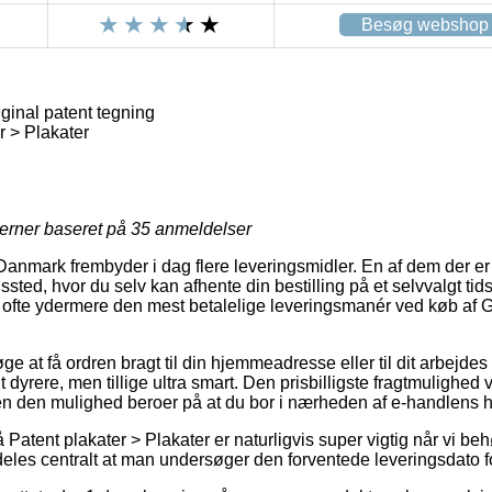
Besøg webshop
iginal patent tegning
r > Plakater
jerner baseret på
35
anmeldelser
Danmark frembyder i dag flere leveringsmidler. En af dem der er
ngssted, hvor du selv kan afhente din bestilling på et selvvalgt ti
og ofte ydermere den mest betalelige leveringsmanér ved køb af G
e at få ordren bragt til din hjemmeadresse eller til dit arbejd
dt dyrere, men tillige ultra smart. Den prisbilligste fragtmulighed v
en den mulighed beroer på at du bor i nærheden af e-handlens 
atent plakater > Plakater er naturligvis super vigtig når vi be
rdeles centralt at man undersøger den forventede leveringsdato f