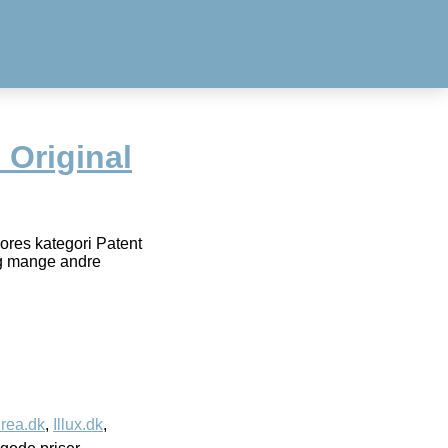
 Original
vores kategori Patent
og mange andre
rea.dk
,
Illux.dk
,