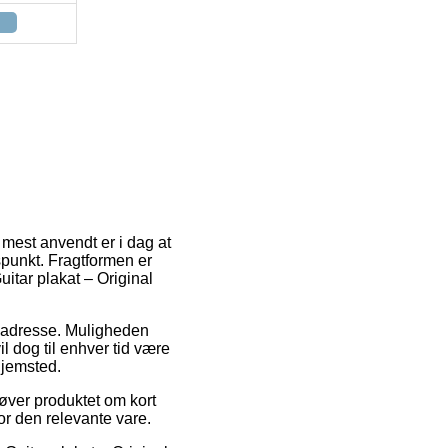
 mest anvendt er i dag at
dspunkt. Fragtformen er
uitar plakat – Original
es adresse. Muligheden
il dog til enhver tid være
hjemsted.
høver produktet om kort
or den relevante vare.