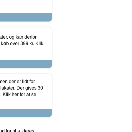
ter, og kan derfor
d køb over 399 kr. Klik
en der er lidt for
lakater. Der gives 30
Klik her for at se
 fra bl.a. deres