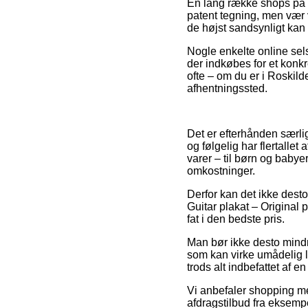
En lang række shops på n
patent tegning, men vær 
de højst sandsynligt kan 
Nogle enkelte online sel
der indkøbes for et konkr
ofte – om du er i Roskilde
afhentningssted.
Det er efterhånden særlig
og følgelig har flertall
varer – til børn og babye
omkostninger.
Derfor kan det ikke desto
Guitar plakat – Original 
fat i den bedste pris.
Man bør ikke desto mindr
som kan virke umådelig la
trods alt indbefattet af e
Vi anbefaler shopping me
afdragstilbud fra eksempe