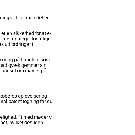
tningsaftale, men det er
er en sikkerhed for at e-
 der er meget fortrolige
s udfordringer i
virkning på handlen, som
n stadigvæk gemmer sin
g, uanset om man er på
e køberes oplevelser og
inal patent tegning før du
delighed. Tilmed møder vi
bet, hvilket desuden