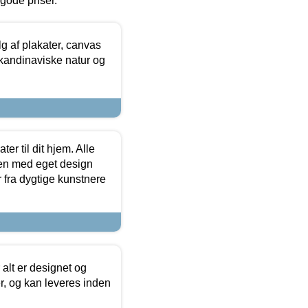
l gode priser.
 af plakater, canvas
skandinaviske natur og
er til dit hjem. Alle
ten med eget design
r fra dygtige kunstnere
 alt er designet og
r, og kan leveres inden