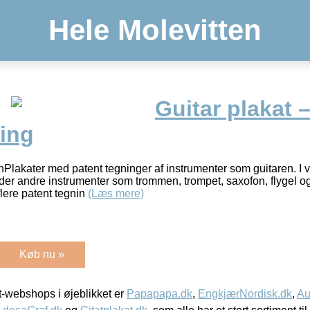
Hele Molevitten
Guitar plakat –
ning
nPlakater med patent tegninger af instrumenter som guitaren. I 
nder andre instrumenter som trommen, trompet, saxofon, flygel 
lere patent tegnin
(Læs mere)
Køb nu »
-webshops i øjeblikket er
Papapapa.dk
,
EngkjærNordisk.dk
,
Au