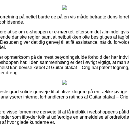
forretning på nettet burde de på en vis måde betragte dens forre
 ophidsende.
ære at se om e-shoppen er e-mærket, eftersom det almindeligvis 
de danske regler, samt at netbutikken ofte besigtiges af fagfolk
esuden giver det dig genvej til at få assistance, når du forvolde
el.
 du er opmærksom på de mest betydningsfulde forhold der har ind
webshoppen har. I den sammenhæng er det i øvrigt vigtigt, at ma
helst kan bevise købet af Guitar plakat – Original patent tegnin
ler dreng.
jeste grad solide genveje til at blive klogere på en række øvrig
 analyserer internet forhandlerens ratings af Guitar plakat – Orig
ere visse fornemme genveje til at få indblik i webshoppens påli
eder som tilbyder folk at udfærdige en anmeldelse af ordreforlø
g af hvor glade kunderne er.