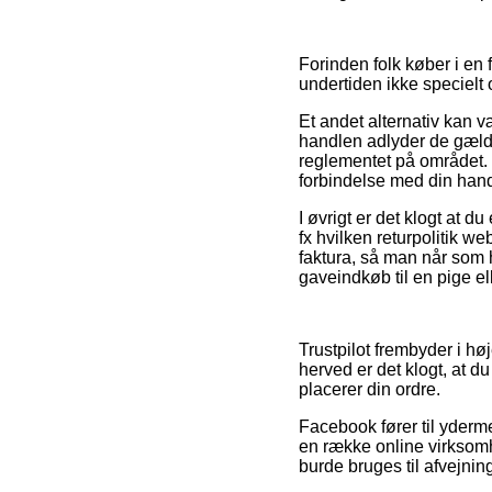
Forinden folk køber i en 
undertiden ikke specielt
Et andet alternativ kan v
handlen adlyder de gælden
reglementet på området. D
forbindelse med din hand
I øvrigt er det klogt at
fx hvilken returpolitik 
faktura, så man når som 
gaveindkøb til en pige el
Trustpilot frembyder i hø
herved er det klogt, at du
placerer din ordre.
Facebook fører til yderm
en række online virksomh
burde bruges til afvejnin