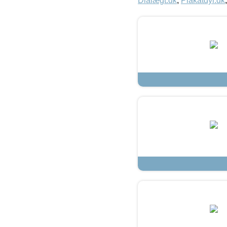
Dialægt.dk
,
Plakatdyr.dk