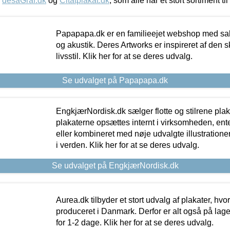
,
desaGraf.dk
og
Citatplakat.dk
, som alle har et stort sortiment ti
Papapapa.dk er en familieejet webshop med salg
og akustik. Deres Artworks er inspireret af den 
livsstil. Klik her for at se deres udvalg.
Se udvalget på Papapapa.dk
EngkjærNordisk.dk sælger flotte og stilrene plakat
plakaterne opsættes internt i virksomheden, en
eller kombineret med nøje udvalgte illustratione
i verden. Klik her for at se deres udvalg.
Se udvalget på EngkjærNordisk.dk
Aurea.dk tilbyder et stort udvalg af plakater, hvor
produceret i Danmark. Derfor er alt også på lage
for 1-2 dage. Klik her for at se deres udvalg.