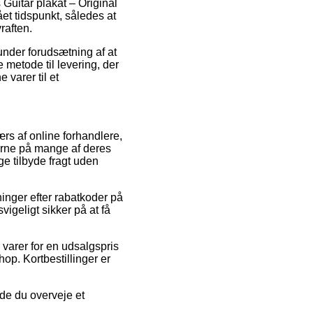
Guitar plakat – Original
et tidspunkt, således at
raften.
under forudsætning af at
e metode til levering, der
 varer til et
ærs af online forhandlere,
serne på mange af deres
ge tilbyde fragt uden
ninger efter rabatkoder på
vigeligt sikker på at få
varer for en udsalgspris
op. Kortbestillinger er
de du overveje et