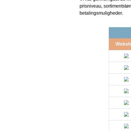
prisniveau, sortimentstø
betalingsmuligheder.
Websh