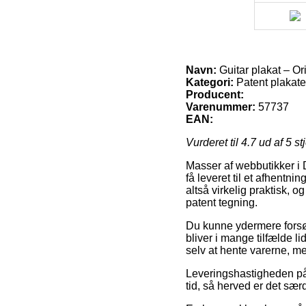
Navn:
Guitar plakat – Or
Kategori:
Patent plakate
Producent:
Varenummer:
57737
EAN:
Vurderet til
4.7
ud af 5 st
Masser af webbutikker i 
få leveret til et afhentni
altså virkelig praktisk, 
patent tegning.
Du kunne ydermere forsøg
bliver i mange tilfælde li
selv at hente varerne, m
Leveringshastigheden på P
tid, så herved er det sæ