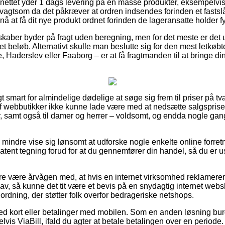
ettet yder 1 dags levering på en masse produkter, eksempelvis 
vagtsom da det påkræver at ordren indsendes forinden et fastslå
nå at få dit nye produkt ordnet forinden de lageransatte holder fy
skaber byder på fragt uden beregning, men for det meste er det 
et beløb. Alternativt skulle man beslutte sig for den mest letkøbt
, Haderslev eller Faaborg – er at få fragtmanden til at bringe dine
t smart for almindelige dødelige at søge sig frem til priser på tv
et af webbutikker ikke kunne lade være med at nedsætte salgspri
r, samt også til damer og herrer – voldsomt, og endda nogle gan
 mindre vise sig lønsomt at udforske nogle enkelte online forret
patent tegning forud for at du gennemfører din handel, så du er us
e være årvågen med, at hvis en internet virksomhed reklamerer 
v, så kunne det tit være et bevis på en snydagtig internet websh
n ordning, der støtter folk overfor bedrageriske netshops.
d kort eller betalinger med mobilen. Som en anden løsning bur
lvis ViaBill, ifald du agter at betale betalingen over en periode.