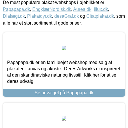
De mest populære plakat-webshops i øjeblikket er
Papapapa.dk
,
EngkjærNordisk.dk
,
Aurea.dk
,
Illux.dk
,
Dialægt.dk
,
Plakatdyr.dk
,
desaGraf.dk
og
Citatplakat.dk
, som
alle har et stort sortiment til gode priser.
Papapapa.dk er en familieejet webshop med salg af
plakater, canvas og akustik. Deres Artworks er inspireret
af den skandinaviske natur og livsstil. Klik her for at se
deres udvalg.
Se udvalget på Papapapa.dk