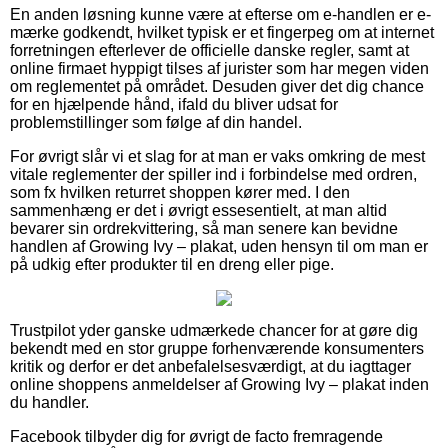
En anden løsning kunne være at efterse om e-handlen er e-
mærke godkendt, hvilket typisk er et fingerpeg om at internet
forretningen efterlever de officielle danske regler, samt at
online firmaet hyppigt tilses af jurister som har megen viden
om reglementet på området. Desuden giver det dig chance
for en hjælpende hånd, ifald du bliver udsat for
problemstillinger som følge af din handel.
For øvrigt slår vi et slag for at man er vaks omkring de mest
vitale reglementer der spiller ind i forbindelse med ordren,
som fx hvilken returret shoppen kører med. I den
sammenhæng er det i øvrigt essesentielt, at man altid
bevarer sin ordrekvittering, så man senere kan bevidne
handlen af Growing Ivy – plakat, uden hensyn til om man er
på udkig efter produkter til en dreng eller pige.
Trustpilot yder ganske udmærkede chancer for at gøre dig
bekendt med en stor gruppe forhenværende konsumenters
kritik og derfor er det anbefalelsesværdigt, at du iagttager
online shoppens anmeldelser af Growing Ivy – plakat inden
du handler.
Facebook tilbyder dig for øvrigt de facto fremragende