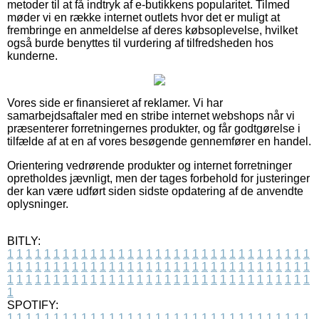
metoder til at få indtryk af e-butikkens popularitet. Tilmed
møder vi en række internet outlets hvor det er muligt at
frembringe en anmeldelse af deres købsoplevelse, hvilket
også burde benyttes til vurdering af tilfredsheden hos
kunderne.
Vores side er finansieret af reklamer. Vi har
samarbejdsaftaler med en stribe internet webshops når vi
præsenterer forretningernes produkter, og får godtgørelse i
tilfælde af at en af vores besøgende gennemfører en handel.
Orientering vedrørende produkter og internet forretninger
opretholdes jævnligt, men der tages forbehold for justeringer
der kan være udført siden sidste opdatering af de anvendte
oplysninger.
BITLY:
1
1
1
1
1
1
1
1
1
1
1
1
1
1
1
1
1
1
1
1
1
1
1
1
1
1
1
1
1
1
1
1
1
1
1
1
1
1
1
1
1
1
1
1
1
1
1
1
1
1
1
1
1
1
1
1
1
1
1
1
1
1
1
1
1
1
1
1
1
1
1
1
1
1
1
1
1
1
1
1
1
1
1
1
1
1
1
1
1
1
1
1
1
1
1
1
1
1
1
1
SPOTIFY:
1
1
1
1
1
1
1
1
1
1
1
1
1
1
1
1
1
1
1
1
1
1
1
1
1
1
1
1
1
1
1
1
1