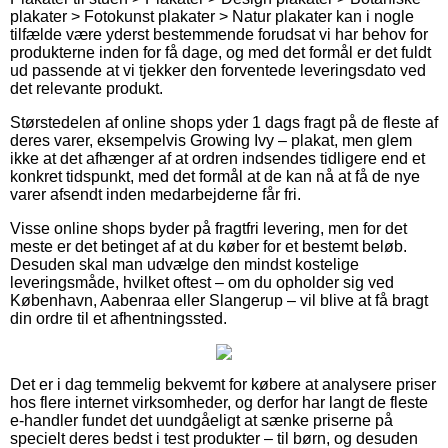
plakater > Fotokunst plakater > Natur plakater kan i nogle
tilfælde være yderst bestemmende forudsat vi har behov for
produkterne inden for få dage, og med det formål er det fuldt
ud passende at vi tjekker den forventede leveringsdato ved
det relevante produkt.
Størstedelen af online shops yder 1 dags fragt på de fleste af
deres varer, eksempelvis Growing Ivy – plakat, men glem
ikke at det afhænger af at ordren indsendes tidligere end et
konkret tidspunkt, med det formål at de kan nå at få de nye
varer afsendt inden medarbejderne får fri.
Visse online shops byder på fragtfri levering, men for det
meste er det betinget af at du køber for et bestemt beløb.
Desuden skal man udvælge den mindst kostelige
leveringsmåde, hvilket oftest – om du opholder sig ved
København, Aabenraa eller Slangerup – vil blive at få bragt
din ordre til et afhentningssted.
Det er i dag temmelig bekvemt for købere at analysere priser
hos flere internet virksomheder, og derfor har langt de fleste
e-handler fundet det uundgåeligt at sænke priserne på
specielt deres bedst i test produkter – til børn, og desuden