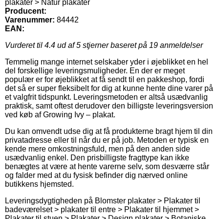
plakater > Natur plakater
Producent:
Varenummer:
84442
EAN:
Vurderet til
4.4
ud af 5 stjerner baseret på
19
anmeldelser
Temmelig mange internet selskaber yder i øjeblikket en hel
del forskellige leveringsmuligheder. En der er meget
populær er for øjeblikket at få sendt til en pakkeshop, fordi
det så er super fleksibelt for dig at kunne hente dine varer på
et valgfrit tidspunkt. Leveringsmetoden er altså usædvanlig
praktisk, samt oftest derudover den billigste leveringsversion
ved køb af Growing Ivy – plakat.
Du kan omvendt udse dig at få produkterne bragt hjem til din
privatadresse eller til når du er på job. Metoden er typisk en
kende mere omkostningsfuld, men på den anden side
usædvanlig enkel. Den prisbilligste fragttype kan ikke
benægtes at være at hente varerne selv, som desværre står
og falder med at du fysisk befinder dig nærved online
butikkens hjemsted.
Leveringsdygtigheden på Blomster plakater > Plakater til
badeværelset > plakater til entre > Plakater til hjemmet >
Plakater til stuen > Plakater > Design plakater > Botaniske