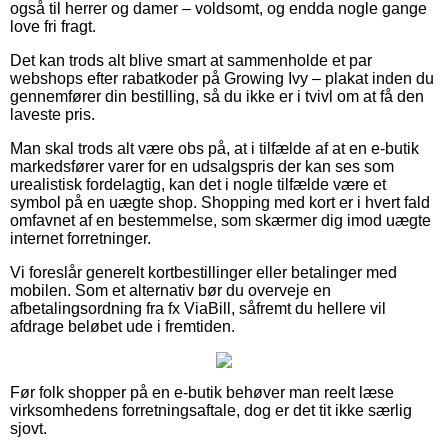
også til herrer og damer – voldsomt, og endda nogle gange
love fri fragt.
Det kan trods alt blive smart at sammenholde et par
webshops efter rabatkoder på Growing Ivy – plakat inden du
gennemfører din bestilling, så du ikke er i tvivl om at få den
laveste pris.
Man skal trods alt være obs på, at i tilfælde af at en e-butik
markedsfører varer for en udsalgspris der kan ses som
urealistisk fordelagtig, kan det i nogle tilfælde være et
symbol på en uægte shop. Shopping med kort er i hvert fald
omfavnet af en bestemmelse, som skærmer dig imod uægte
internet forretninger.
Vi foreslår generelt kortbestillinger eller betalinger med
mobilen. Som et alternativ bør du overveje en
afbetalingsordning fra fx ViaBill, såfremt du hellere vil
afdrage beløbet ude i fremtiden.
Før folk shopper på en e-butik behøver man reelt læse
virksomhedens forretningsaftale, dog er det tit ikke særlig
sjovt.