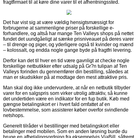
fragtfirmaet til at køre dine varer til et afhentningssted.
Det har vist sig at være vældig hensigtsmæssigt for
forbrugerne at sammenligne priser på forskellige e-
forhandlere, og altså har mange Ten Valleys shops på nettet
fundet det uundgåeligt at sænke prisniveauet på deres varer
– til drenge og piger, og yderligere også til kvinder og mænd
– kolossalt, og endda nogle gange byde på fragtfri levering.
Derfor kan det til hver en tid være gavnligt at checke nogle
forskellige netbutikker efter udsalg på Gr?n tulipan af Ten
Valleys forinden du gennemfører din bestilling, således at
man er skudsikker på at modtage den mest attraktive pris.
Man skal dog ikke undervurdere, at når en netbutik tilbyder
varer for en salgspris som virker utrolig attraktiv, så kunne
det undertiden være en indikator for en fup butik. Køb med
gængse betalingskort er i hvert fald omfattet af en
lovbestemmelse, som assisterer køber overfor svindlende
netshops.
Generelt tilråder vi bestillinger med betalingskort eller
betalinger med mobilen. Som en anden løsning burde du
bruge en afbetalingsordning fra eksempelvis ViaBill, såfremt