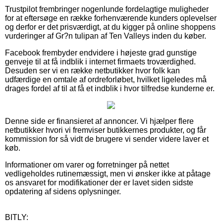
Trustpilot frembringer nogenlunde fordelagtige muligheder
for at eftersøge en række forhenværende kunders oplevelser
og derfor er det prisværdigt, at du kigger på online shoppens
vurderinger af Gr?n tulipan af Ten Valleys inden du køber.
Facebook frembyder endvidere i højeste grad gunstige
genveje til at få indblik i internet firmaets troværdighed.
Desuden ser vi en række netbutikker hvor folk kan
udfærdige en omtale af ordreforløbet, hvilket ligeledes må
drages fordel af til at få et indblik i hvor tilfredse kunderne er.
Denne side er finansieret af annoncer. Vi hjælper flere
netbutikker hvori vi fremviser butikkernes produkter, og får
kommission for så vidt de brugere vi sender videre laver et
køb.
Informationer om varer og forretninger på nettet
vedligeholdes rutinemæssigt, men vi ønsker ikke at påtage
os ansvaret for modifikationer der er lavet siden sidste
opdatering af sidens oplysninger.
BITLY: