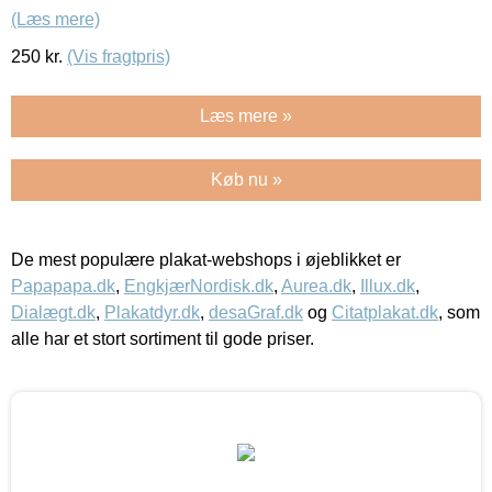
(Læs mere)
250
kr.
(Vis fragtpris)
Læs mere »
Køb nu »
De mest populære plakat-webshops i øjeblikket er
Papapapa.dk
,
EngkjærNordisk.dk
,
Aurea.dk
,
Illux.dk
,
Dialægt.dk
,
Plakatdyr.dk
,
desaGraf.dk
og
Citatplakat.dk
, som
alle har et stort sortiment til gode priser.