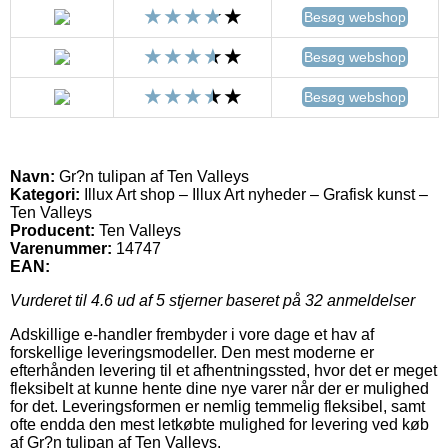
Besøg webshop
Besøg webshop
Besøg webshop
Navn:
Gr?n tulipan af Ten Valleys
Kategori:
Illux Art shop – Illux Art nyheder – Grafisk kunst –
Ten Valleys
Producent:
Ten Valleys
Varenummer:
14747
EAN:
Vurderet til
4.6
ud af 5 stjerner baseret på
32
anmeldelser
Adskillige e-handler frembyder i vore dage et hav af
forskellige leveringsmodeller. Den mest moderne er
efterhånden levering til et afhentningssted, hvor det er meget
fleksibelt at kunne hente dine nye varer når der er mulighed
for det. Leveringsformen er nemlig temmelig fleksibel, samt
ofte endda den mest letkøbte mulighed for levering ved køb
af Gr?n tulipan af Ten Valleys.