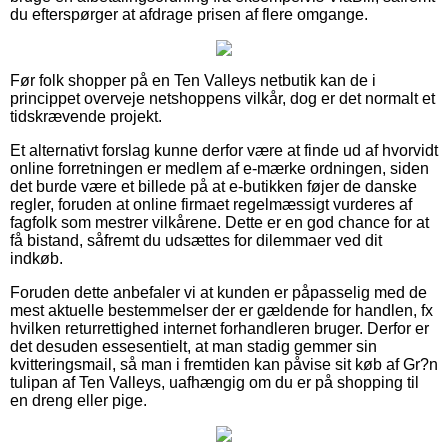
du efterspørger at afdrage prisen af flere omgange.
Før folk shopper på en Ten Valleys netbutik kan de i
princippet overveje netshoppens vilkår, dog er det normalt et
tidskrævende projekt.
Et alternativt forslag kunne derfor være at finde ud af hvorvidt
online forretningen er medlem af e-mærke ordningen, siden
det burde være et billede på at e-butikken føjer de danske
regler, foruden at online firmaet regelmæssigt vurderes af
fagfolk som mestrer vilkårene. Dette er en god chance for at
få bistand, såfremt du udsættes for dilemmaer ved dit
indkøb.
Foruden dette anbefaler vi at kunden er påpasselig med de
mest aktuelle bestemmelser der er gældende for handlen, fx
hvilken returrettighed internet forhandleren bruger. Derfor er
det desuden essesentielt, at man stadig gemmer sin
kvitteringsmail, så man i fremtiden kan påvise sit køb af Gr?n
tulipan af Ten Valleys, uafhængig om du er på shopping til
en dreng eller pige.