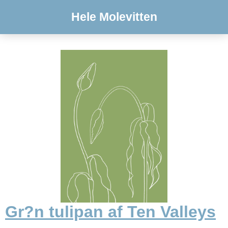
Hele Molevitten
Gr?n tulipan af Ten Valleys