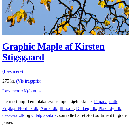
Graphic Maple af Kirsten
Stigsgaard
(Læs mere)
275
kr.
(Vis fragtpris)
Læs mere »
Køb nu »
De mest populære plakat-webshops i øjeblikket er
Papapapa.dk
,
EngkjærNordisk.dk
,
Aurea.dk
,
Illux.dk
,
Dialægt.dk
,
Plakatdyr.dk
,
desaGraf.dk
og
Citatplakat.dk
, som alle har et stort sortiment til gode
priser.