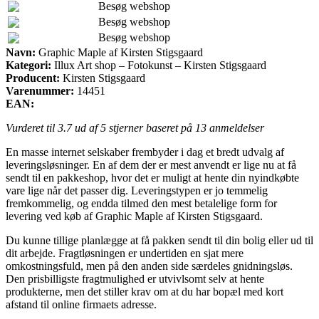
Besøg webshop
Besøg webshop
Besøg webshop
Navn:
Graphic Maple af Kirsten Stigsgaard
Kategori:
Illux Art shop – Fotokunst – Kirsten Stigsgaard
Producent:
Kirsten Stigsgaard
Varenummer:
14451
EAN:
Vurderet til
3.7
ud af 5 stjerner baseret på
13
anmeldelser
En masse internet selskaber frembyder i dag et bredt udvalg af
leveringsløsninger. En af dem der er mest anvendt er lige nu at få
sendt til en pakkeshop, hvor det er muligt at hente din nyindkøbte
vare lige når det passer dig. Leveringstypen er jo temmelig
fremkommelig, og endda tilmed den mest betalelige form for
levering ved køb af Graphic Maple af Kirsten Stigsgaard.
Du kunne tillige planlægge at få pakken sendt til din bolig eller ud til
dit arbejde. Fragtløsningen er undertiden en sjat mere
omkostningsfuld, men på den anden side særdeles gnidningsløs.
Den prisbilligste fragtmulighed er utvivlsomt selv at hente
produkterne, men det stiller krav om at du har bopæl med kort
afstand til online firmaets adresse.