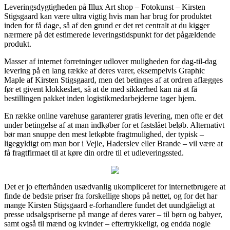
Leveringsdygtigheden på Illux Art shop – Fotokunst – Kirsten
Stigsgaard kan være ultra vigtig hvis man har brug for produktet
inden for få dage, så af den grund er det ret centralt at du kigger
nærmere på det estimerede leveringstidspunkt for det pågældende
produkt.
Masser af internet forretninger udlover muligheden for dag-til-dag
levering på en lang række af deres varer, eksempelvis Graphic
Maple af Kirsten Stigsgaard, men det betinges af at ordren aflægges
før et givent klokkeslæt, så at de med sikkerhed kan nå at få
bestillingen pakket inden logistikmedarbejderne tager hjem.
En række online varehuse garanterer gratis levering, men ofte er det
under betingelse af at man indkøber for et fastslået beløb. Alternativt
bør man snuppe den mest letkøbte fragtmulighed, der typisk –
ligegyldigt om man bor i Vejle, Haderslev eller Brande – vil være at
få fragtfirmaet til at køre din ordre til et udleveringssted.
Det er jo efterhånden usædvanlig ukompliceret for internetbrugere at
finde de bedste priser fra forskellige shops på nettet, og for det har
mange Kirsten Stigsgaard e-forhandlere fundet det uundgåeligt at
presse udsalgspriserne på mange af deres varer – til børn og babyer,
samt også til mænd og kvinder – eftertrykkeligt, og endda nogle