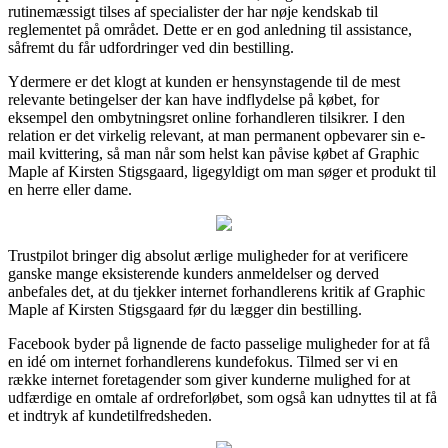
rutinemæssigt tilses af specialister der har nøje kendskab til
reglementet på området. Dette er en god anledning til assistance,
såfremt du får udfordringer ved din bestilling.
Ydermere er det klogt at kunden er hensynstagende til de mest
relevante betingelser der kan have indflydelse på købet, for
eksempel den ombytningsret online forhandleren tilsikrer. I den
relation er det virkelig relevant, at man permanent opbevarer sin e-
mail kvittering, så man når som helst kan påvise købet af Graphic
Maple af Kirsten Stigsgaard, ligegyldigt om man søger et produkt til
en herre eller dame.
Trustpilot bringer dig absolut ærlige muligheder for at verificere
ganske mange eksisterende kunders anmeldelser og derved
anbefales det, at du tjekker internet forhandlerens kritik af Graphic
Maple af Kirsten Stigsgaard før du lægger din bestilling.
Facebook byder på lignende de facto passelige muligheder for at få
en idé om internet forhandlerens kundefokus. Tilmed ser vi en
række internet foretagender som giver kunderne mulighed for at
udfærdige en omtale af ordreforløbet, som også kan udnyttes til at få
et indtryk af kundetilfredsheden.