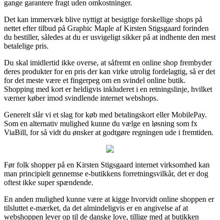
gange garantere fragt uden omkostninger.
Det kan immervæk blive nyttigt at besigtige forskellige shops på
nettet efter tilbud på Graphic Maple af Kirsten Stigsgaard forinden
du bestiller, således at du er usvigeligt sikker på at indhente den mest
betalelige pris.
Du skal imidlertid ikke overse, at såfremt en online shop frembyder
deres produkter for en pris der kan virke utrolig fordelagtig, så er det
for det meste være et fingerpeg om en svindel online butik.
Shopping med kort er heldigvis inkluderet i en retningslinje, hvilket
værner køber imod svindlende internet webshops.
Generelt slår vi et slag for køb med betalingskort eller MobilePay.
Som en alternativ mulighed kunne du vælge en løsning som fx
ViaBill, for så vidt du ønsker at godtgøre regningen ude i fremtiden.
Før folk shopper på en Kirsten Stigsgaard internet virksomhed kan
man principielt gennemse e-butikkens forretningsvilkår, det er dog
oftest ikke super spændende.
En anden mulighed kunne være at kigge hvorvidt online shoppen er
tilsluttet e-mærket, da det almindeligvis er en angivelse af at
webshoppen lever op til de danske love, tillige med at butikken