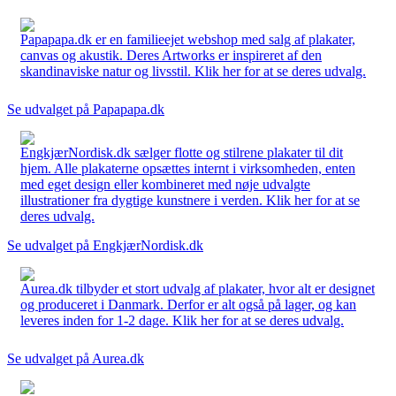
Papapapa.dk er en familieejet webshop med salg af plakater,
canvas og akustik. Deres Artworks er inspireret af den
skandinaviske natur og livsstil. Klik her for at se deres udvalg.
Se udvalget på Papapapa.dk
EngkjærNordisk.dk sælger flotte og stilrene plakater til dit
hjem. Alle plakaterne opsættes internt i virksomheden, enten
med eget design eller kombineret med nøje udvalgte
illustrationer fra dygtige kunstnere i verden. Klik her for at se
deres udvalg.
Se udvalget på EngkjærNordisk.dk
Aurea.dk tilbyder et stort udvalg af plakater, hvor alt er designet
og produceret i Danmark. Derfor er alt også på lager, og kan
leveres inden for 1-2 dage. Klik her for at se deres udvalg.
Se udvalget på Aurea.dk