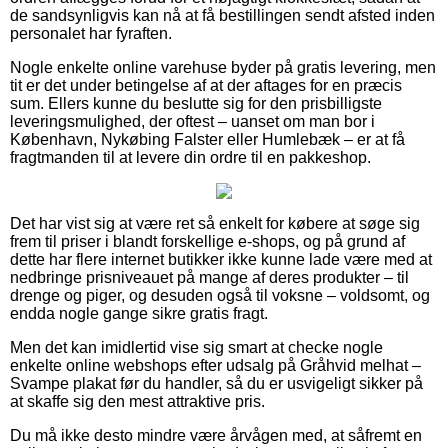
de sandsynligvis kan nå at få bestillingen sendt afsted inden
personalet har fyraften.
Nogle enkelte online varehuse byder på gratis levering, men
tit er det under betingelse af at der aftages for en præcis
sum. Ellers kunne du beslutte sig for den prisbilligste
leveringsmulighed, der oftest – uanset om man bor i
København, Nykøbing Falster eller Humlebæk – er at få
fragtmanden til at levere din ordre til en pakkeshop.
Det har vist sig at være ret så enkelt for købere at søge sig
frem til priser i blandt forskellige e-shops, og på grund af
dette har flere internet butikker ikke kunne lade være med at
nedbringe prisniveauet på mange af deres produkter – til
drenge og piger, og desuden også til voksne – voldsomt, og
endda nogle gange sikre gratis fragt.
Men det kan imidlertid vise sig smart at checke nogle
enkelte online webshops efter udsalg på Gråhvid melhat –
Svampe plakat før du handler, så du er usvigeligt sikker på
at skaffe sig den mest attraktive pris.
Du må ikke desto mindre være årvågen med, at såfremt en