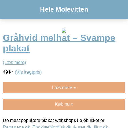
Hele Molevitten
Gråhvid melhat – Svampe
plakat
(Læs mere)
49
kr.
(Vis fragtpris)
Læs mere »
Køb nu »
De mest populære plakat-webshops i øjeblikket er
Papapapa.dk
,
EngkjærNordisk.dk
,
Aurea.dk
,
Illux.dk
,