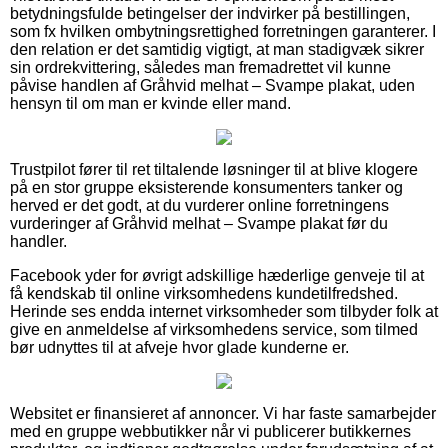
betydningsfulde betingelser der indvirker på bestillingen,
som fx hvilken ombytningsrettighed forretningen garanterer. I
den relation er det samtidig vigtigt, at man stadigvæk sikrer
sin ordrekvittering, således man fremadrettet vil kunne
påvise handlen af Gråhvid melhat – Svampe plakat, uden
hensyn til om man er kvinde eller mand.
Trustpilot fører til ret tiltalende løsninger til at blive klogere
på en stor gruppe eksisterende konsumenters tanker og
herved er det godt, at du vurderer online forretningens
vurderinger af Gråhvid melhat – Svampe plakat før du
handler.
Facebook yder for øvrigt adskillige hæderlige genveje til at
få kendskab til online virksomhedens kundetilfredshed.
Herinde ses endda internet virksomheder som tilbyder folk at
give en anmeldelse af virksomhedens service, som tilmed
bør udnyttes til at afveje hvor glade kunderne er.
Websitet er finansieret af annoncer. Vi har faste samarbejder
med en gruppe webbutikker når vi publicerer butikkernes