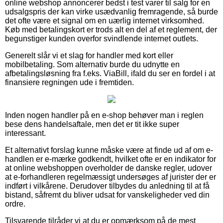
online webshop annoncerer bedst i test varer til salg for en
udsalgspris der kan virke usædvanlig fremragende, så burde
det ofte være et signal om en uærlig internet virksomhed.
Køb med betalingskort er trods alt en del af et reglement, der
begunstiger kunden overfor svindlende internet outlets.
Generelt slår vi et slag for handler med kort eller
mobilbetaling. Som alternativ burde du udnytte en
afbetalingsløsning fra f.eks. ViaBill, ifald du ser en fordel i at
finansiere regningen ude i fremtiden.
Inden nogen handler på en e-shop behøver man i reglen
bese dens handelsaftale, men det er tit ikke super
interessant.
Et alternativt forslag kunne måske være at finde ud af om e-
handlen er e-mærke godkendt, hvilket ofte er en indikator for
at online webshoppen overholder de danske regler, udover
at e-forhandleren regelmæssigt undersøges af jurister der er
indført i vilkårene. Derudover tilbydes du anledning til at få
bistand, såfremt du bliver udsat for vanskeligheder ved din
ordre.
Tilsvarende tilråder vi at du er opmærksom på de mest