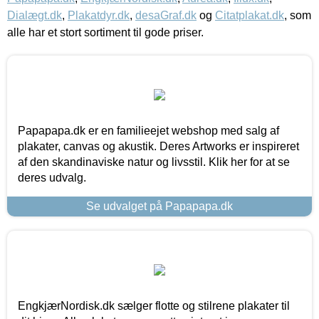
Dialægt.dk
,
Plakatdyr.dk
,
desaGraf.dk
og
Citatplakat.dk
, som
alle har et stort sortiment til gode priser.
Papapapa.dk er en familieejet webshop med salg af
plakater, canvas og akustik. Deres Artworks er inspireret
af den skandinaviske natur og livsstil. Klik her for at se
deres udvalg.
Se udvalget på Papapapa.dk
EngkjærNordisk.dk sælger flotte og stilrene plakater til