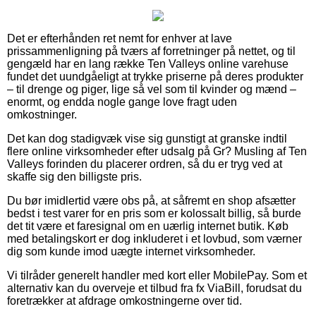
Det er efterhånden ret nemt for enhver at lave
prissammenligning på tværs af forretninger på nettet, og til
gengæld har en lang række Ten Valleys online varehuse
fundet det uundgåeligt at trykke priserne på deres produkter
– til drenge og piger, lige så vel som til kvinder og mænd –
enormt, og endda nogle gange love fragt uden
omkostninger.
Det kan dog stadigvæk vise sig gunstigt at granske indtil
flere online virksomheder efter udsalg på Gr? Musling af Ten
Valleys forinden du placerer ordren, så du er tryg ved at
skaffe sig den billigste pris.
Du bør imidlertid være obs på, at såfremt en shop afsætter
bedst i test varer for en pris som er kolossalt billig, så burde
det tit være et faresignal om en uærlig internet butik. Køb
med betalingskort er dog inkluderet i et lovbud, som værner
dig som kunde imod uægte internet virksomheder.
Vi tilråder generelt handler med kort eller MobilePay. Som et
alternativ kan du overveje et tilbud fra fx ViaBill, forudsat du
foretrækker at afdrage omkostningerne over tid.