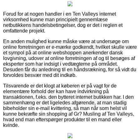
Forud for at nogen handler i en Ten Valleys internet
virksomhed kunne man principielt gennemlæse
netbutikkens handelsbetingelser, dog er det i reglen et
omfattende projekt.
En anden mulighed kunne måske være at undersøge om
online forretningen er e-mærke godkendt, hvilket skulle være
et sympol på at online webshoppen anerkender dansk
lovgivning, udover at online forretningen af og til besøges af
eksperter som har indsigt i vedtægterne på området.
Desuden får du anledning til en håndsrækning, for så vidt du
forvoldes besvær med dit indkøb.
Tilsvarende er det klogt at køberen er på vagt for de
elementære forhold der kan have indvirkning på
transaktionen, f.eks. den bytteret internet butikken har. I den
sammenhæng er det ligeledes afgørende, at man stadig
bibeholder sin e-mail kvittering, så man når som helst vil
kunne bekræfte sin shopping af Gr? Musling af Ten Valleys,
hvad end man efterspørger produkter til en mand eller
kvinde.