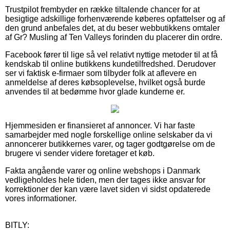
Trustpilot frembyder en række tiltalende chancer for at
besigtige adskillige forhenværende køberes opfattelser og af
den grund anbefales det, at du beser webbutikkens omtaler
af Gr? Musling af Ten Valleys forinden du placerer din ordre.
Facebook fører til lige så vel relativt nyttige metoder til at få
kendskab til online butikkens kundetilfredshed. Derudover
ser vi faktisk e-firmaer som tilbyder folk at aflevere en
anmeldelse af deres købsoplevelse, hvilket også burde
anvendes til at bedømme hvor glade kunderne er.
Hjemmesiden er finansieret af annoncer. Vi har faste
samarbejder med nogle forskellige online selskaber da vi
annoncerer butikkernes varer, og tager godtgørelse om de
brugere vi sender videre foretager et køb.
Fakta angående varer og online webshops i Danmark
vedligeholdes hele tiden, men der tages ikke ansvar for
korrektioner der kan være lavet siden vi sidst opdaterede
vores informationer.
BITLY: