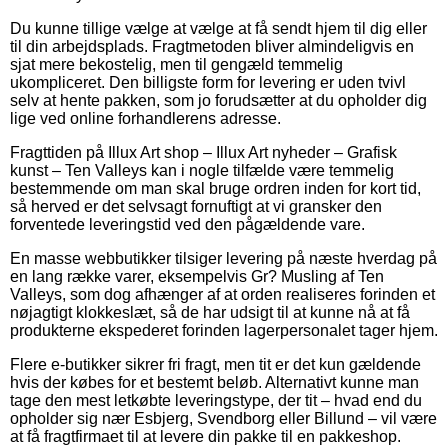
Du kunne tillige vælge at vælge at få sendt hjem til dig eller
til din arbejdsplads. Fragtmetoden bliver almindeligvis en
sjat mere bekostelig, men til gengæld temmelig
ukompliceret. Den billigste form for levering er uden tvivl
selv at hente pakken, som jo forudsætter at du opholder dig
lige ved online forhandlerens adresse.
Fragttiden på Illux Art shop – Illux Art nyheder – Grafisk
kunst – Ten Valleys kan i nogle tilfælde være temmelig
bestemmende om man skal bruge ordren inden for kort tid,
så herved er det selvsagt fornuftigt at vi gransker den
forventede leveringstid ved den pågældende vare.
En masse webbutikker tilsiger levering på næste hverdag på
en lang række varer, eksempelvis Gr? Musling af Ten
Valleys, som dog afhænger af at orden realiseres forinden et
nøjagtigt klokkeslæt, så de har udsigt til at kunne nå at få
produkterne ekspederet forinden lagerpersonalet tager hjem.
Flere e-butikker sikrer fri fragt, men tit er det kun gældende
hvis der købes for et bestemt beløb. Alternativt kunne man
tage den mest letkøbte leveringstype, der tit – hvad end du
opholder sig nær Esbjerg, Svendborg eller Billund – vil være
at få fragtfirmaet til at levere din pakke til en pakkeshop.