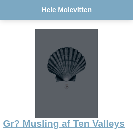
Hele Molevitten
Gr? Musling af Ten Valleys