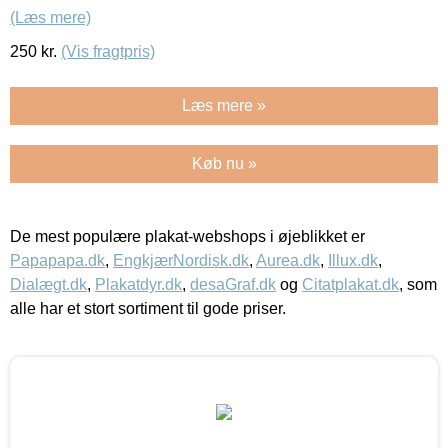
(Læs mere)
250
kr.
(Vis fragtpris)
Læs mere »
Køb nu »
De mest populære plakat-webshops i øjeblikket er
Papapapa.dk
,
EngkjærNordisk.dk
,
Aurea.dk
,
Illux.dk
,
Dialægt.dk
,
Plakatdyr.dk
,
desaGraf.dk
og
Citatplakat.dk
, som
alle har et stort sortiment til gode priser.