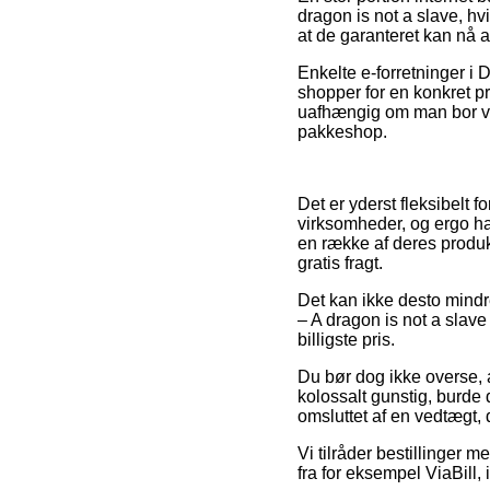
dragon is not a slave, hv
at de garanteret kan nå a
Enkelte e-forretninger i
shopper for en konkret pr
uafhængig om man bor ved 
pakkeshop.
Det er yderst fleksibelt 
virksomheder, og ergo har
en række af deres produk
gratis fragt.
Det kan ikke desto mindr
– A dragon is not a slave 
billigste pris.
Du bør dog ikke overse, a
kolossalt gunstig, burde 
omsluttet af en vedtægt,
Vi tilråder bestillinger 
fra for eksempel ViaBill,