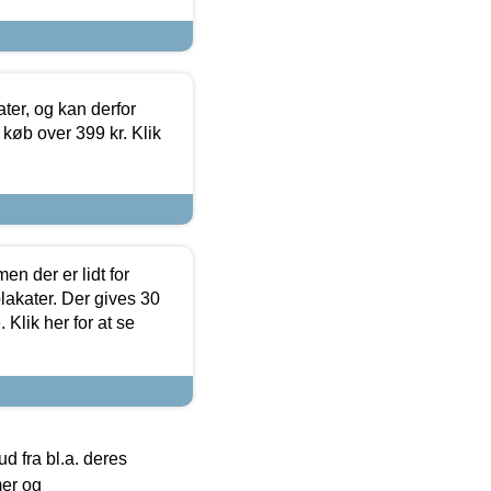
ter, og kan derfor
d køb over 399 kr. Klik
en der er lidt for
lakater. Der gives 30
Klik her for at se
 fra bl.a. deres
mer og