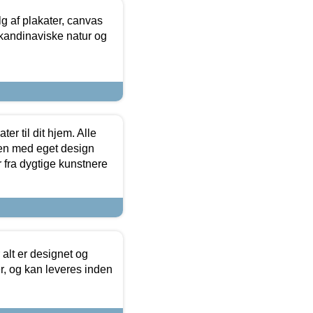
 af plakater, canvas
skandinaviske natur og
er til dit hjem. Alle
ten med eget design
r fra dygtige kunstnere
 alt er designet og
r, og kan leveres inden