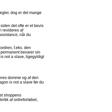
egler, dog er det mange
den det ofte er et bevis
 revideres af
assistance, når du
ordren, f.eks. den
an permanent bevarer sin
s not a slave, ligegyldigt
ugeres domme og af den
agon is not a slave før du
net shoppens
ritik af ordreforløbet,