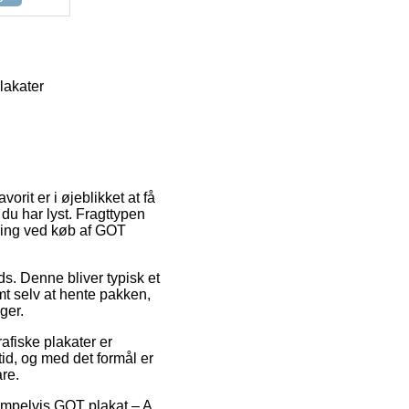
lakater
orit er i øjeblikket at få
r du har lyst. Fragttypen
ering ved køb af GOT
s. Denne bliver typisk et
mt selv at hente pakken,
ger.
afiske plakater er
tid, og med det formål er
re.
sempelvis GOT plakat – A