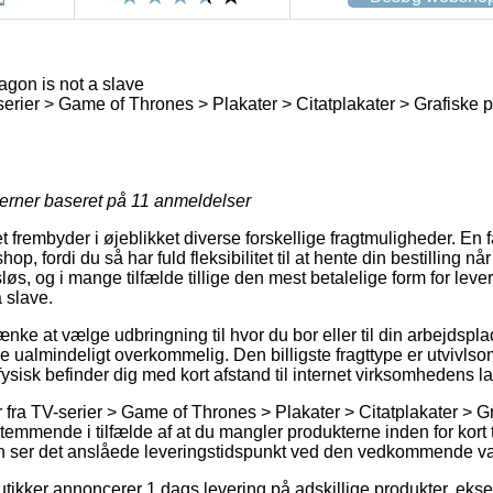
gon is not a slave
serier > Game of Thrones > Plakater > Citatplakater > Grafiske p
jerner baseret på
11
anmeldelser
frembyder i øjeblikket diverse forskellige fragtmuligheder. En fav
op, fordi du så har fuld fleksibilitet til at hente din bestilling nå
løs, og i mange tilfælde tillige den mest betalelige form for lev
a slave.
e at vælge udbringning til hvor du bor eller til din arbejdsplad
 ualmindeligt overkommelig. Den billigste fragttype er utvivlso
 fysisk befinder dig med kort afstand til internet virksomhedens la
 fra TV-serier > Game of Thrones > Plakater > Citatplakater > Gr
temmende i tilfælde af at du mangler produkterne inden for kort 
an ser det anslåede leveringstidspunkt ved den vedkommende va
 butikker annoncerer 1 dags levering på adskillige produkter, ek