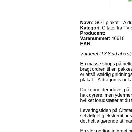
Navn:
GOT plakat – A dra
Kategori:
Citater fra TV-
Producent:
Varenummer:
46618
EAN:
Vurderet til
3.8
ud af 5 st
En masse shops på nettet 
bragt ordren til en pakkesh
er altså vældig gnidnings
plakat – A dragon is not 
Du kunne derudover påtænk
hak dyrere, men ydermere
hvilket forudsætter at du
Leveringstiden på Citater
selvfølgelig ekstremt bes
det helt afgørende at m
En stor portion internet