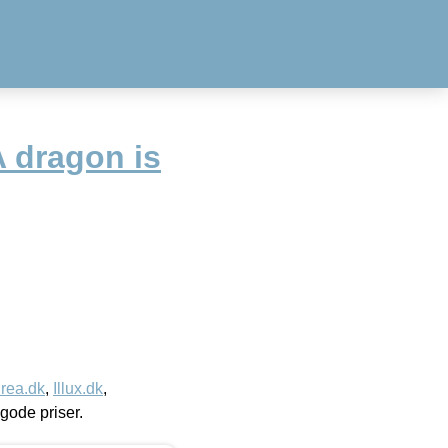
A dragon is
rea.dk
,
Illux.dk
,
l gode priser.