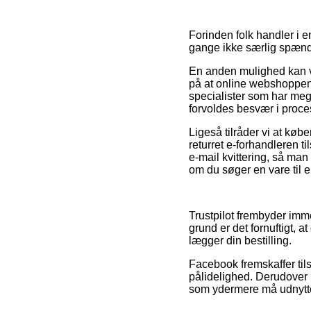
Forinden folk handler i 
gange ikke særlig spæn
En anden mulighed kan væ
på at online webshoppen 
specialister som har meg
forvoldes besvær i proc
Ligeså tilråder vi at køb
returret e-forhandleren t
e-mail kvittering, så man
om du søger en vare til e
Trustpilot frembyder imm
grund er det fornuftigt, 
lægger din bestilling.
Facebook fremskaffer til
pålidelighed. Derudover mø
som ydermere må udnytte