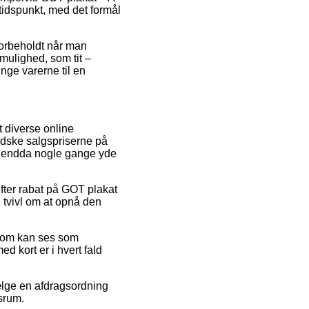
 tidspunkt, med det formål
forbeholdt når man
mulighed, som tit –
nge varerne til en
t diverse online
indske salgspriserne på
og endda nogle gange yde
fter rabat på GOT plakat
i tvivl om at opnå den
s som kan ses som
d kort er i hvert fald
vælge en afdragsordning
dsrum.