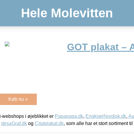
Hele Molevitten
GOT plakat – 
Køb nu »
-webshops i øjeblikket er
Papapapa.dk
,
EngkjærNordisk.dk
,
Au
,
desaGraf.dk
og
Citatplakat.dk
, som alle har et stort sortiment ti