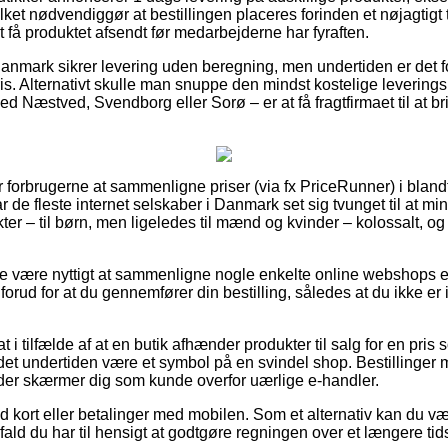
ilket nødvendiggør at bestillingen placeres forinden et nøjagtigt
t få produktet afsendt før medarbejderne har fyraften.
 Danmark sikrer levering uden beregning, men undertiden er det 
is. Alternativt skulle man snuppe den mindst kostelige leverings
Næstved, Svendborg eller Sorø – er at få fragtfirmaet til at bri
for forbrugerne at sammenligne priser (via fx PriceRunner) i bland
 de fleste internet selskaber i Danmark set sig tvunget til at m
ter – til børn, men ligeledes til mænd og kvinder – kolossalt, 
e være nyttigt at sammenligne nogle enkelte online webshops e
forud for at du gennemfører din bestilling, således at du ikke er 
t i tilfælde af at en butik afhænder produkter til salg for en pri
det undertiden være et symbol på en svindel shop. Bestillinger me
 der skærmer dig som kunde overfor uærlige e-handler.
med kort eller betalinger med mobilen. Som et alternativ kan du 
 ifald du har til hensigt at godtgøre regningen over et længere ti