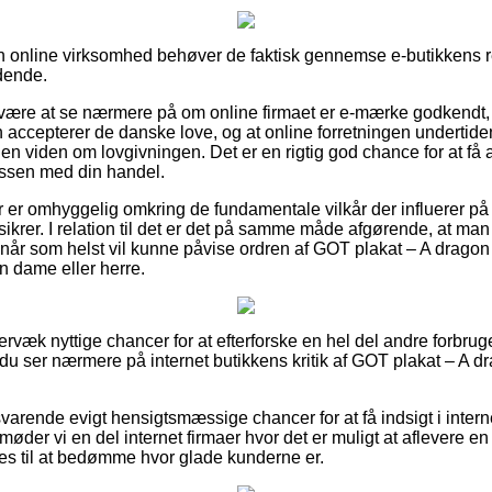
en online virksomhed behøver de faktisk gennemse e-butikkens r
dende.
re at se nærmere på om online firmaet er e-mærke godkendt, si
accepterer de danske love, og at online forretningen undertiden
en viden om lovgivningen. Det er en rigtig god chance for at få 
essen med din handel.
er er omhyggelig omkring de fundamentale vilkår der influerer på 
ilsikrer. I relation til det er det på samme måde afgørende, at m
 når som helst vil kunne påvise ordren af GOT plakat – A dragon i
n dame eller herre.
ervæk nyttige chancer for at efterforske en hel del andre forbr
at du ser nærmere på internet butikkens kritik af GOT plakat – A dr
svarende evigt hensigtsmæssige chancer for at få indsigt i inter
der vi en del internet firmaer hvor det er muligt at aflevere en k
s til at bedømme hvor glade kunderne er.