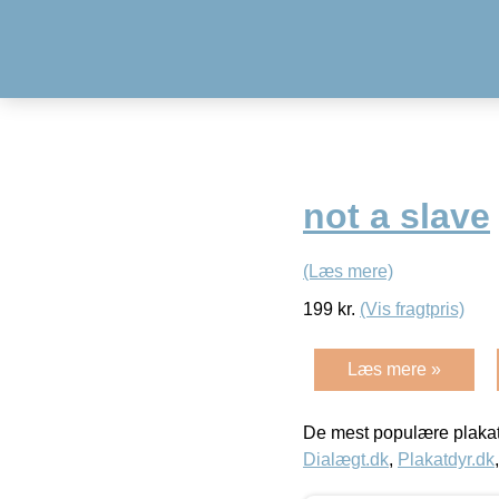
not a slave
(Læs mere)
199
kr.
(Vis fragtpris)
Læs mere »
De mest populære plakat
Dialægt.dk
,
Plakatdyr.dk