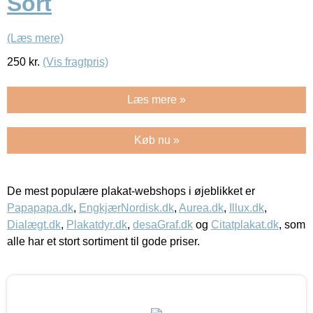
Sort
(Læs mere)
250
kr.
(Vis fragtpris)
Læs mere »
Køb nu »
De mest populære plakat-webshops i øjeblikket er
Papapapa.dk
,
EngkjærNordisk.dk
,
Aurea.dk
,
Illux.dk
,
Dialægt.dk
,
Plakatdyr.dk
,
desaGraf.dk
og
Citatplakat.dk
, som
alle har et stort sortiment til gode priser.