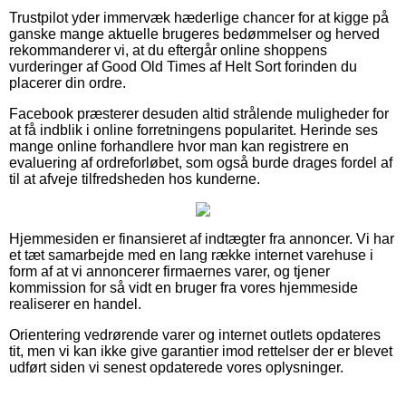
Trustpilot yder immervæk hæderlige chancer for at kigge på
ganske mange aktuelle brugeres bedømmelser og herved
rekommanderer vi, at du eftergår online shoppens
vurderinger af Good Old Times af Helt Sort forinden du
placerer din ordre.
Facebook præsterer desuden altid strålende muligheder for
at få indblik i online forretningens popularitet. Herinde ses
mange online forhandlere hvor man kan registrere en
evaluering af ordreforløbet, som også burde drages fordel af
til at afveje tilfredsheden hos kunderne.
Hjemmesiden er finansieret af indtægter fra annoncer. Vi har
et tæt samarbejde med en lang række internet varehuse i
form af at vi annoncerer firmaernes varer, og tjener
kommission for så vidt en bruger fra vores hjemmeside
realiserer en handel.
Orientering vedrørende varer og internet outlets opdateres
tit, men vi kan ikke give garantier imod rettelser der er blevet
udført siden vi senest opdaterede vores oplysninger.