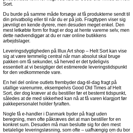
Sort.
Du burde på samme måde forsøge at få produkterne sendt til
din privatbolig eller til når du er på job. Fragttypen viser sig
jævnligt en kende dyrere, men desuden meget enkel. Den
mest letkøbte form for fragt er dog at hente varerne selv, men
dette nødvendiggør at du er nær online butikkens
arbejdslager.
Leveringsdygtigheden på Illux Art shop – Helt Sort kan vise
sig at være temmelig central når man absolut skal bruge
pakken om få sekunder, så herved er det tydeligvis
essentielt at vi besigtiger det estimerede leveringstidspunkt
for den vedkommende vare.
En hel del online outlets frembyder dag-til-dag fragt på
utallige varenumre, eksempelvis Good Old Times af Helt
Sort, der dog kræver at du bestiller før et bestemt tidspunkt,
således at de med sikkerhed kan nå at få varen klargjort før
pakkepersonalet holder fyraften.
Nogle få e-handler i Danmark byder på fragt uden
beregning, men ofte påkræves det at man bestiller for en
konkret sum. Desuden må man beslutte sig for den mest
betalelige leveringsløsning, som ofte – uafhængig om du bor