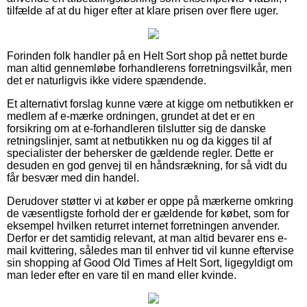
tilfælde af at du higer efter at klare prisen over flere uger.
Forinden folk handler på en Helt Sort shop på nettet burde
man altid gennemløbe forhandlerens forretningsvilkår, men
det er naturligvis ikke videre spændende.
Et alternativt forslag kunne være at kigge om netbutikken er
medlem af e-mærke ordningen, grundet at det er en
forsikring om at e-forhandleren tilslutter sig de danske
retningslinjer, samt at netbutikken nu og da kigges til af
specialister der behersker de gældende regler. Dette er
desuden en god genvej til en håndsrækning, for så vidt du
får besvær med din handel.
Derudover støtter vi at køber er oppe på mærkerne omkring
de væsentligste forhold der er gældende for købet, som for
eksempel hvilken returret internet forretningen anvender.
Derfor er det samtidig relevant, at man altid bevarer ens e-
mail kvittering, således man til enhver tid vil kunne eftervise
sin shopping af Good Old Times af Helt Sort, ligegyldigt om
man leder efter en vare til en mand eller kvinde.