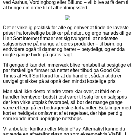
ved Aarhus, Vordingborg eller Billund – vil blive at få dem til
at bringe din ordre til et afhentningssted.
Det er virkelig praktisk for alle og enhver at finde de laveste
priser fra forskellige butikker på nettet, og ergo har adskillige
Helt Sort internet firmaer set sig tvunget til at nedsætte
salgspriserne på mange af deres produkter – til børn, og
endvidere også til damer og herrer – betydeligt, og endda
nogle gange byde på gratis fragt.
Til gengæld kan det immervæk blive rentabelt at besigtige et
par forskellige firmaer på nettet efter tilbud på Good Old
Times af Helt Sort forud for at du handler, sådan at du er
usvigeligt sikker på at opnå den mindst kostelige pris.
Man skal ikke desto mindre være klar over, at ifald en e-
handler frembyder bedst i test varer til salg for en salgspris
der kan virke utopisk favorabel, så bør det mange gange
være et tegn på en bedragerisk e-forhandler. Betalinger med
kort er heldigvis omfavnet af et regelsæt, der hjælper dig
som kunde imod uoprigtige netshops.
Vi anbefaler kortkøb eller MobilePay. Alternativt kunne du
anvende en afbetalingsløsning som eksempelvis ViaBill, i