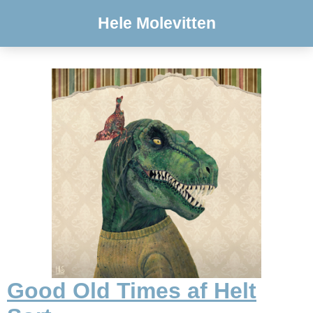
Hele Molevitten
Good Old Times af Helt