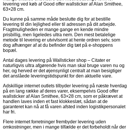
levering ved køb af Good offer wallsticker af Alan Smithee,
63×28 cm.
Du kunne på samme måde beslutte dig for at bestille
levering til din lejlighed eller til adressen på dit arbejde.
Fragtmuligheden er mange gange en kende mindre
prisbillig, men ligeledes ultra nem. Den mest betalelige
metode til levering er utvivlsomt at hente ordren selv, som
dog afhænger af at du befinder dig tæt på e-shoppens
bopæl.
Antal dages levering på Wallsticker shop – Citater er
naturligvis ultra afgørende hvis man skal bruge varen nu og
her, og herved er det øjensynligt centralt at man besigtiger
det anslåede leveringstidspunkt for den aktuelle vare.
Adskillige internet outlets tilbyder levering på næste hverdag
på en lang række af deres varer, eksempelvis Good offer
wallsticker af Alan Smithee, 63×28 cm, som er påkrævet at
handlen laves inden et fast klokkeslæt, sådan at de
garanteret kan nå at få varen afsted inden logistikpersonalet
har fri.
Flere internet forretninger frembyder levering uden
omkostninger, men i mange tilfælde er det forbeholdt når der