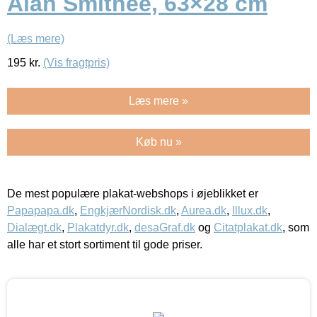
Alan Smithee, 63×28 cm
(Læs mere)
195
kr.
(Vis fragtpris)
Læs mere »
Køb nu »
De mest populære plakat-webshops i øjeblikket er
Papapapa.dk
,
EngkjærNordisk.dk
,
Aurea.dk
,
Illux.dk
,
Dialægt.dk
,
Plakatdyr.dk
,
desaGraf.dk
og
Citatplakat.dk
, som
alle har et stort sortiment til gode priser.