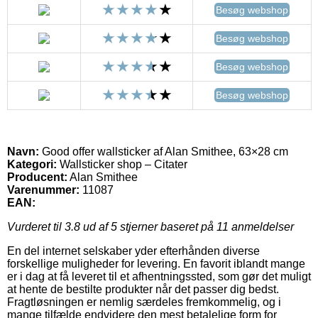
Besøg webshop
Besøg webshop
Besøg webshop
Besøg webshop
Navn:
Good offer wallsticker af Alan Smithee, 63×28 cm
Kategori:
Wallsticker shop – Citater
Producent:
Alan Smithee
Varenummer:
11087
EAN:
Vurderet til
3.8
ud af 5 stjerner baseret på
11
anmeldelser
En del internet selskaber yder efterhånden diverse
forskellige muligheder for levering. En favorit iblandt mange
er i dag at få leveret til et afhentningssted, som gør det muligt
at hente de bestilte produkter når det passer dig bedst.
Fragtløsningen er nemlig særdeles fremkommelig, og i
mange tilfælde endvidere den mest betalelige form for