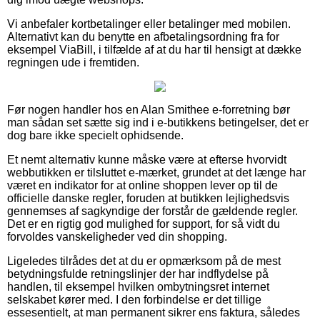
Vi anbefaler kortbetalinger eller betalinger med mobilen.
Alternativt kan du benytte en afbetalingsordning fra for
eksempel ViaBill, i tilfælde af at du har til hensigt at dække
regningen ude i fremtiden.
Før nogen handler hos en Alan Smithee e-forretning bør
man sådan set sætte sig ind i e-butikkens betingelser, det er
dog bare ikke specielt ophidsende.
Et nemt alternativ kunne måske være at efterse hvorvidt
webbutikken er tilsluttet e-mærket, grundet at det længe har
været en indikator for at online shoppen lever op til de
officielle danske regler, foruden at butikken lejlighedsvis
gennemses af sagkyndige der forstår de gældende regler.
Det er en rigtig god mulighed for support, for så vidt du
forvoldes vanskeligheder ved din shopping.
Ligeledes tilrådes det at du er opmærksom på de mest
betydningsfulde retningslinjer der har indflydelse på
handlen, til eksempel hvilken ombytningsret internet
selskabet kører med. I den forbindelse er det tillige
essesentielt, at man permanent sikrer ens faktura, således