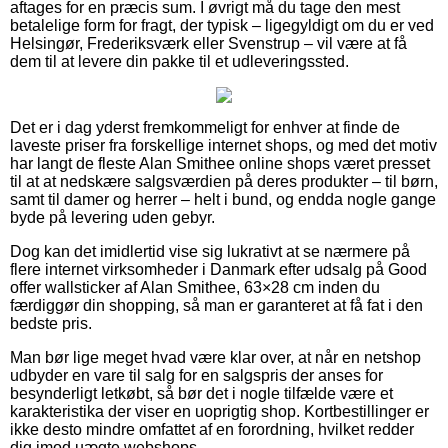
aftages for en præcis sum. I øvrigt må du tage den mest
betalelige form for fragt, der typisk – ligegyldigt om du er ved
Helsingør, Frederiksværk eller Svenstrup – vil være at få
dem til at levere din pakke til et udleveringssted.
Det er i dag yderst fremkommeligt for enhver at finde de
laveste priser fra forskellige internet shops, og med det motiv
har langt de fleste Alan Smithee online shops været presset
til at at nedskære salgsværdien på deres produkter – til børn,
samt til damer og herrer – helt i bund, og endda nogle gange
byde på levering uden gebyr.
Dog kan det imidlertid vise sig lukrativt at se nærmere på
flere internet virksomheder i Danmark efter udsalg på Good
offer wallsticker af Alan Smithee, 63×28 cm inden du
færdiggør din shopping, så man er garanteret at få fat i den
bedste pris.
Man bør lige meget hvad være klar over, at når en netshop
udbyder en vare til salg for en salgspris der anses for
besynderligt letkøbt, så bør det i nogle tilfælde være et
karakteristika der viser en uoprigtig shop. Kortbestillinger er
ikke desto mindre omfattet af en forordning, hvilket redder
dig imod uægte webshops.