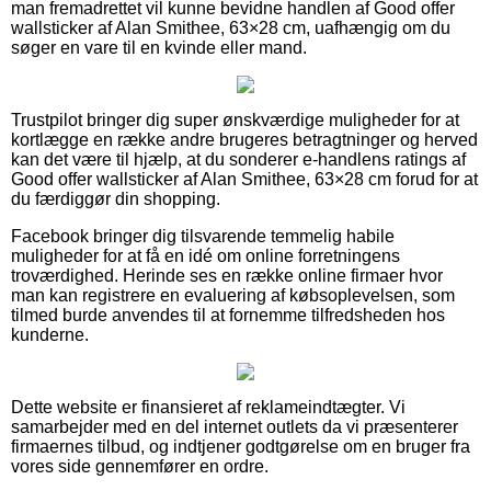
man fremadrettet vil kunne bevidne handlen af Good offer
wallsticker af Alan Smithee, 63×28 cm, uafhængig om du
søger en vare til en kvinde eller mand.
Trustpilot bringer dig super ønskværdige muligheder for at
kortlægge en række andre brugeres betragtninger og herved
kan det være til hjælp, at du sonderer e-handlens ratings af
Good offer wallsticker af Alan Smithee, 63×28 cm forud for at
du færdiggør din shopping.
Facebook bringer dig tilsvarende temmelig habile
muligheder for at få en idé om online forretningens
troværdighed. Herinde ses en række online firmaer hvor
man kan registrere en evaluering af købsoplevelsen, som
tilmed burde anvendes til at fornemme tilfredsheden hos
kunderne.
Dette website er finansieret af reklameindtægter. Vi
samarbejder med en del internet outlets da vi præsenterer
firmaernes tilbud, og indtjener godtgørelse om en bruger fra
vores side gennemfører en ordre.