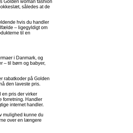
lvis Golden woman fashion
klokkeslæt, således at de
gældende hvis du handler
ilfælde – ligegyldigt om
odukterne til en
t firmaer i Danmark, og
r – til børn og babyer,
ter rabatkoder på Golden
nå den laveste pris.
 en pris der virker
e forretning. Handler
tige internet handler.
tiv mulighed kunne du
gerne over en længere