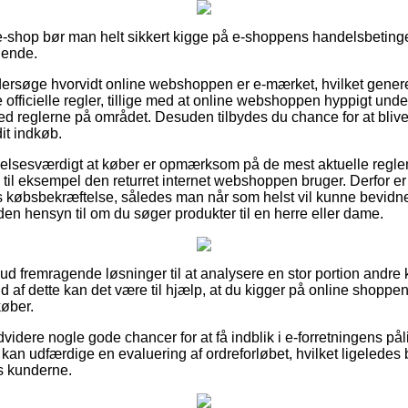
e-shop bør man helt sikkert kigge på e-shoppens handelsbetingel
dende.
ersøge hvorvidt online webshoppen er e-mærket, hvilket generel
e officielle regler, tillige med at online webshoppen hyppigt un
d reglerne på området. Desuden tilbydes du chance for at blive 
it indkøb.
elsesværdigt at køber er opmærksom på de mest aktuelle reglem
 til eksempel den returret internet webshoppen bruger. Derfor er 
købsbekræftelse, således man når som helst vil kunne bevidne 
en hensyn til om du søger produkter til en herre eller dame.
t ud fremragende løsninger til at analysere en stor portion andr
d af dette kan det være til hjælp, at du kigger på online shoppe
køber.
videre nogle gode chancer for at få indblik i e-forretningens på
kan udfærdige en evaluering af ordreforløbet, hvilket ligeledes 
s kunderne.