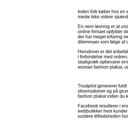
Inden folk køber hos en 
meste ikke videre spæn
En nem løsning er at und
online firmaet opfylder d
der har meget erfaring me
dilemmaer som følge af d
Herudover er det anbefal
i forbindelse med ordren,
stadigvæk opbevarer ens 
woman fashion plakat, ud
Trustpilot genererer fuld
observationer og på grun
fashion plakat inden du 
Facebook resulterer i end
webbutikker hvor kunder 
vurdere tilfredsheden ho