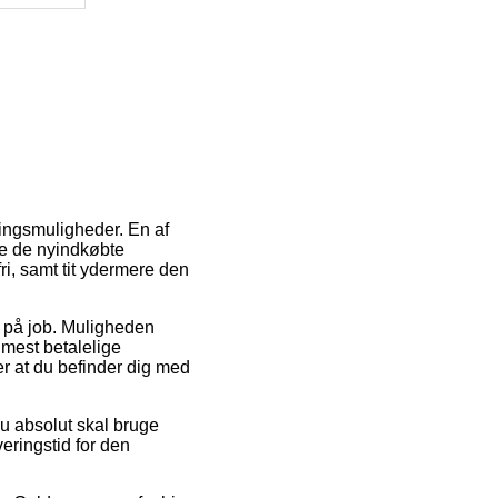
ringsmuligheder. En af
nte de nyindkøbte
fri, samt tit ydermere den
er på job. Muligheden
 mest betalelige
er at du befinder dig med
u absolut skal bruge
eringstid for den