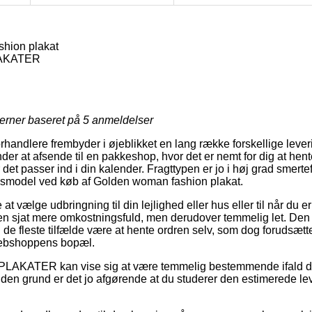
hion plakat
LAKATER
jerner baseret på
5
anmeldelser
orhandlere frembyder i øjeblikket en lang række forskellige leve
nder at afsende til en pakkeshop, hvor det er nemt for dig at he
 det passer ind i din kalender. Fragttypen er jo i høj grad smerte
ngsmodel ved køb af Golden woman fashion plakat.
 vælge udbringning til din lejlighed eller hus eller til når du 
 en sjat mere omkostningsfuld, men derudover temmelig let. Den
 de fleste tilfælde være at hente ordren selv, som dog forudsætt
t webshoppens bopæl.
 PLAKATER kan vise sig at være temmelig bestemmende ifald d
 den grund er det jo afgørende at du studerer den estimerede lev