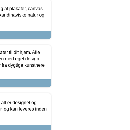
 af plakater, canvas
skandinaviske natur og
er til dit hjem. Alle
ten med eget design
r fra dygtige kunstnere
 alt er designet og
r, og kan leveres inden