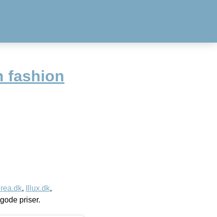
 fashion
rea.dk
,
Illux.dk
,
l gode priser.