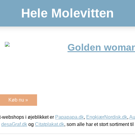
Hele Molevitten
Golden woman
Køb nu »
-webshops i øjeblikket er
Papapapa.dk
,
EngkjærNordisk.dk
,
Au
,
desaGraf.dk
og
Citatplakat.dk
, som alle har et stort sortiment ti