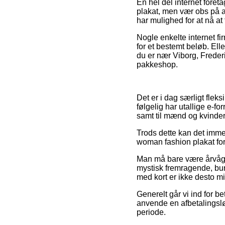
En hel del internet fore
plakat, men vær obs på at
har mulighed for at nå at
Nogle enkelte internet f
for et bestemt beløb. Ell
du er nær Viborg, Frederi
pakkeshop.
Det er i dag særligt fleks
følgelig har utallige e-fo
samt til mænd og kvinder 
Trods dette kan det imme
woman fashion plakat foru
Man må bare være årvågen 
mystisk fremragende, burd
med kort er ikke desto min
Generelt går vi ind for 
anvende en afbetalingsløs
periode.