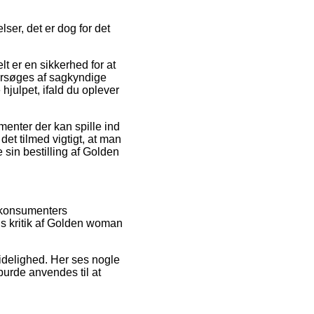
ser, det er dog for det
t er en sikkerhed for at
dersøges af sagkyndige
hjulpet, ifald du oplever
enter der kan spille ind
det tilmed vigtigt, at man
sin bestilling af Golden
e konsumenters
ns kritik af Golden woman
lidelighed. Her ses nogle
burde anvendes til at