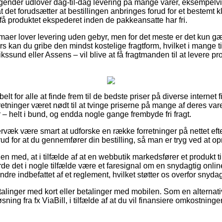
tagender udlover dag-til-dag levering på mange varer, eksempe
 det forudsætter at bestillingen anbringes forud for et bestemt 
 få produktet ekspederet inden de pakkeansatte har fri.
irmaer lover levering uden gebyr, men for det meste er det kun 
ers kan du gribe den mindst kostelige fragtform, hvilket i mange t
kssund eller Assens – vil blive at få fragtmanden til at levere pr
ibelt for alle at finde frem til de bedste priser på diverse interne
rretninger været nødt til at tvinge priserne på mange af deres vare
– helt i bund, og endda nogle gange frembyde fri fragt.
rvæk være smart at udforske en række forretninger på nettet ef
d for at du gennemfører din bestilling, så man er tryg ved at op
med, at i tilfælde af at en webbutik markedsfører et produkt til
e det i nogle tilfælde være et faresignal om en snydagtig onlin
dre indbefattet af et reglement, hvilket støtter os overfor snydag
betalinger med kort eller betalinger med mobilen. Som en alterna
ning fra fx ViaBill, i tilfælde af at du vil finansiere omkostnin