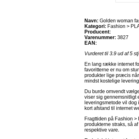
Navn:
Golden woman fas
Kategori:
Fashion > P
Producent:
Varenummer:
3827
EAN:
Vurderet til
3.9
ud af 5 st
En lang række internet f
favoritterne er nu om stu
produkter lige præcis når
mindst kostelige leveri
Du burde omvendt vælge at
viser sig gennemsnitligt
leveringsmetode vil dog i
kort afstand til interne
Fragttiden på Fashion >
produkterne straks, så af
respektive vare.