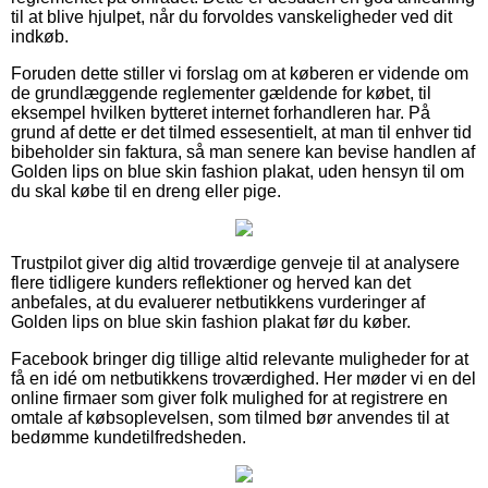
til at blive hjulpet, når du forvoldes vanskeligheder ved dit
indkøb.
Foruden dette stiller vi forslag om at køberen er vidende om
de grundlæggende reglementer gældende for købet, til
eksempel hvilken bytteret internet forhandleren har. På
grund af dette er det tilmed essesentielt, at man til enhver tid
bibeholder sin faktura, så man senere kan bevise handlen af
Golden lips on blue skin fashion plakat, uden hensyn til om
du skal købe til en dreng eller pige.
Trustpilot giver dig altid troværdige genveje til at analysere
flere tidligere kunders reflektioner og herved kan det
anbefales, at du evaluerer netbutikkens vurderinger af
Golden lips on blue skin fashion plakat før du køber.
Facebook bringer dig tillige altid relevante muligheder for at
få en idé om netbutikkens troværdighed. Her møder vi en del
online firmaer som giver folk mulighed for at registrere en
omtale af købsoplevelsen, som tilmed bør anvendes til at
bedømme kundetilfredsheden.