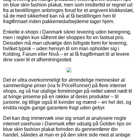
on blue skin fashion plakat, men som imidlertid er regnet ud
fra at bestillingen anbringes forud for et angivent klokkeslæt,
så de med sikkerhed kan nå at få bestillingen hen til
fragtfirmaet inden pakkemedarbejderne tager hjem.
Enkelte e-shops i Danmark sikrer levering uden beregning,
men i reglen kun såfremt der shoppes for en fastsat pris.
Desuden må man udvælge den billigste form for levering,
hvilket typisk – uden hensyn til om man opholder sig i
Kolding, Farum eller Nivå – er at få fragtfirmaet til at levere
dine varer til et afhentningssted.
Det er ultra overkommeligt for almindelige mennesker at
sammenligne priser (via fx PriceRunner) på flere internet
shops, og så har utallige forretninger på nettet været nødt til
at tvinge priserne på en række af deres produkter – til
juniorer, og tillige også til kvinder og mænd – en hel del, og
endda nogle gange garantere fragt uden gebyr.
Det kan dog immervæk vise sig smart at analysere nogle
internet varehuse i Danmark efter udsalg på Golden lips on
blue skin fashion plakat forinden du gennemfører din
handel, således at man er på den sikre side med at antage