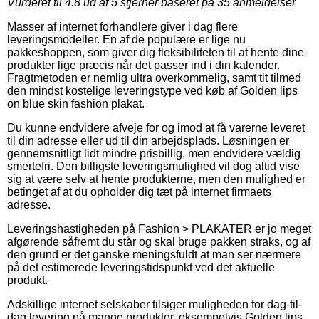
Vurderet til
4.8
ud af 5 stjerner baseret på
35
anmeldelser
Masser af internet forhandlere giver i dag flere
leveringsmodeller. En af de populære er lige nu
pakkeshoppen, som giver dig fleksibiliteten til at hente dine
produkter lige præcis når det passer ind i din kalender.
Fragtmetoden er nemlig ultra overkommelig, samt tit tilmed
den mindst kostelige leveringstype ved køb af Golden lips
on blue skin fashion plakat.
Du kunne endvidere afveje for og imod at få varerne leveret
til din adresse eller ud til din arbejdsplads. Løsningen er
gennemsnitligt lidt mindre prisbillig, men endvidere vældig
smertefri. Den billigste leveringsmulighed vil dog altid vise
sig at være selv at hente produkterne, men den mulighed er
betinget af at du opholder dig tæt på internet firmaets
adresse.
Leveringshastigheden på Fashion > PLAKATER er jo meget
afgørende såfremt du står og skal bruge pakken straks, og af
den grund er det ganske meningsfuldt at man ser nærmere
på det estimerede leveringstidspunkt ved det aktuelle
produkt.
Adskillige internet selskaber tilsiger muligheden for dag-til-
dag levering på mange produkter, eksempelvis Golden lips