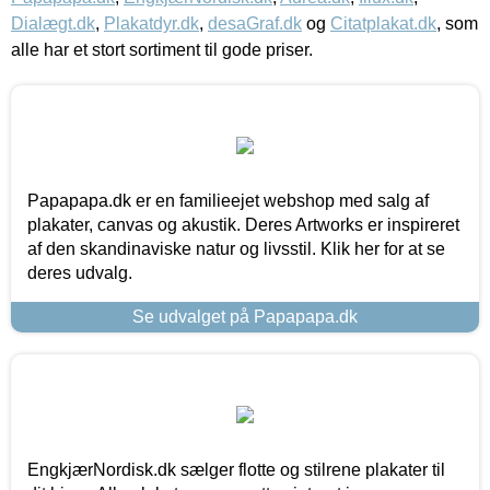
Dialægt.dk
,
Plakatdyr.dk
,
desaGraf.dk
og
Citatplakat.dk
, som
alle har et stort sortiment til gode priser.
Papapapa.dk er en familieejet webshop med salg af
plakater, canvas og akustik. Deres Artworks er inspireret
af den skandinaviske natur og livsstil. Klik her for at se
deres udvalg.
Se udvalget på Papapapa.dk
EngkjærNordisk.dk sælger flotte og stilrene plakater til