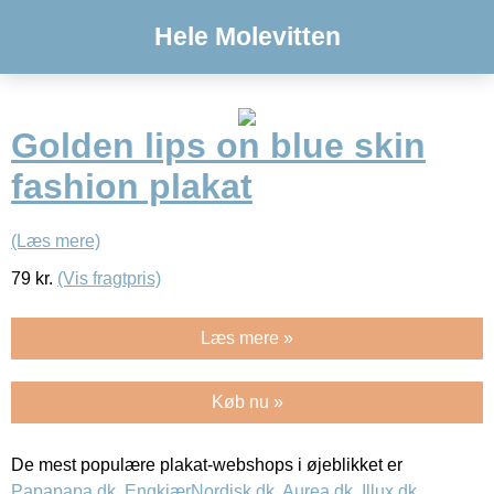
Hele Molevitten
Golden lips on blue skin
fashion plakat
(Læs mere)
79
kr.
(Vis fragtpris)
Læs mere »
Køb nu »
De mest populære plakat-webshops i øjeblikket er
Papapapa.dk
,
EngkjærNordisk.dk
,
Aurea.dk
,
Illux.dk
,