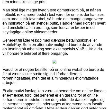
den mindst kostelige pris.
Man skal lige meget hvad være opmærksom på, at når en
netbutik reklamerer bedst i test varer for en pris der kan ses
som urealistisk favorabel, så burde det mange gange være
en indikation på en svindel butik. Handler med kort er i hvert
fald omsluttet af en ordning, som forsvarer køber imod
snydagtige online virksomheder.
Generelt tilråder vi køb med gængse betalingskort eller
MobilePay. Som en alternativ mulighed burde du anvende
en løsning på afbetaling som eksempelvis ViaBill, ifald du
vil honorere beløbet af flere omgange.
Forud for at nogen bestiller på en online webshop burde de
for at være sikker sætte sig ind i forhandlerens
forretningsaftale, men det er almindeligvis et omfattende
arbejde.
Et alternativt forslag kan være at bemærke om online firmaet
er e-mærket, fordi det generelt er en garanti for at online
forhandleren imødekommer de gældende danske regler, og
at internet shoppen tit undersøges af fagmænd som forstår
reglementet på området. Dette er desuden en god anledning