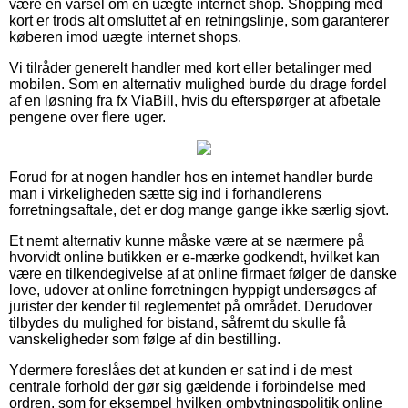
være en varsel om en uægte internet shop. Shopping med
kort er trods alt omsluttet af en retningslinje, som garanterer
køberen imod uægte internet shops.
Vi tilråder generelt handler med kort eller betalinger med
mobilen. Som en alternativ mulighed burde du drage fordel
af en løsning fra fx ViaBill, hvis du efterspørger at afbetale
pengene over flere uger.
Forud for at nogen handler hos en internet handler burde
man i virkeligheden sætte sig ind i forhandlerens
forretningsaftale, det er dog mange gange ikke særlig sjovt.
Et nemt alternativ kunne måske være at se nærmere på
hvorvidt online butikken er e-mærke godkendt, hvilket kan
være en tilkendegivelse af at online firmaet følger de danske
love, udover at online forretningen hyppigt undersøges af
jurister der kender til reglementet på området. Derudover
tilbydes du mulighed for bistand, såfremt du skulle få
vanskeligheder som følge af din bestilling.
Ydermere foreslåes det at kunden er sat ind i de mest
centrale forhold der gør sig gældende i forbindelse med
ordren, som for eksempel hvilken ombytningspolitik online