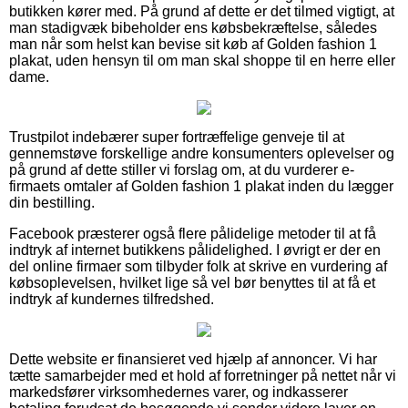
butikken kører med. På grund af dette er det tilmed vigtigt, at
man stadigvæk bibeholder ens købsbekræftelse, således
man når som helst kan bevise sit køb af Golden fashion 1
plakat, uden hensyn til om man skal shoppe til en herre eller
dame.
Trustpilot indebærer super fortræffelige genveje til at
gennemstøve forskellige andre konsumenters oplevelser og
på grund af dette stiller vi forslag om, at du vurderer e-
firmaets omtaler af Golden fashion 1 plakat inden du lægger
din bestilling.
Facebook præsterer også flere pålidelige metoder til at få
indtryk af internet butikkens pålidelighed. I øvrigt er der en
del online firmaer som tilbyder folk at skrive en vurdering af
købsoplevelsen, hvilket lige så vel bør benyttes til at få et
indtryk af kundernes tilfredshed.
Dette website er finansieret ved hjælp af annoncer. Vi har
tætte samarbejder med et hold af forretninger på nettet når vi
markedsfører virksomhedernes varer, og indkasserer