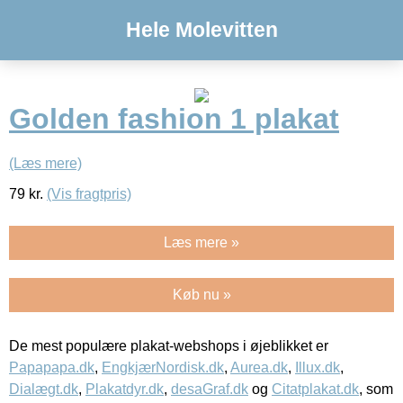
Hele Molevitten
Golden fashion 1 plakat
(Læs mere)
79
kr.
(Vis fragtpris)
Læs mere »
Køb nu »
De mest populære plakat-webshops i øjeblikket er
Papapapa.dk
,
EngkjærNordisk.dk
,
Aurea.dk
,
Illux.dk
,
Dialægt.dk
,
Plakatdyr.dk
,
desaGraf.dk
og
Citatplakat.dk
, som