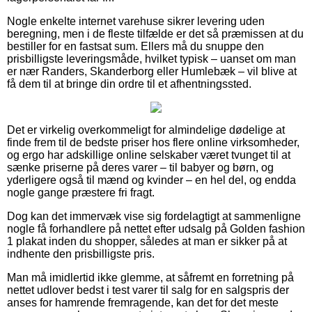
Nogle enkelte internet varehuse sikrer levering uden
beregning, men i de fleste tilfælde er det så præmissen at du
bestiller for en fastsat sum. Ellers må du snuppe den
prisbilligste leveringsmåde, hvilket typisk – uanset om man
er nær Randers, Skanderborg eller Humlebæk – vil blive at
få dem til at bringe din ordre til et afhentningssted.
Det er virkelig overkommeligt for almindelige dødelige at
finde frem til de bedste priser hos flere online virksomheder,
og ergo har adskillige online selskaber været tvunget til at
sænke priserne på deres varer – til babyer og børn, og
yderligere også til mænd og kvinder – en hel del, og endda
nogle gange præstere fri fragt.
Dog kan det immervæk vise sig fordelagtigt at sammenligne
nogle få forhandlere på nettet efter udsalg på Golden fashion
1 plakat inden du shopper, således at man er sikker på at
indhente den prisbilligste pris.
Man må imidlertid ikke glemme, at såfremt en forretning på
nettet udlover bedst i test varer til salg for en salgspris der
anses for hamrende fremragende, kan det for det meste