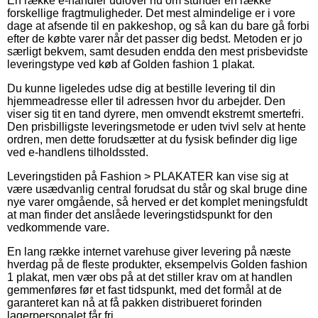
En række e-handler udlover nu om stunder en række
forskellige fragtmuligheder. Det mest almindelige er i vore
dage at afsende til en pakkeshop, og så kan du bare gå forbi
efter de købte varer når det passer dig bedst. Metoden er jo
særligt bekvem, samt desuden endda den mest prisbevidste
leveringstype ved køb af Golden fashion 1 plakat.
Du kunne ligeledes udse dig at bestille levering til din
hjemmeadresse eller til adressen hvor du arbejder. Den
viser sig tit en tand dyrere, men omvendt ekstremt smertefri.
Den prisbilligste leveringsmetode er uden tvivl selv at hente
ordren, men dette forudsætter at du fysisk befinder dig lige
ved e-handlens tilholdssted.
Leveringstiden på Fashion > PLAKATER kan vise sig at
være usædvanlig central forudsat du står og skal bruge dine
nye varer omgående, så herved er det komplet meningsfuldt
at man finder det anslåede leveringstidspunkt for den
vedkommende vare.
En lang række internet varehuse giver levering på næste
hverdag på de fleste produkter, eksempelvis Golden fashion
1 plakat, men vær obs på at det stiller krav om at handlen
gemmenføres før et fast tidspunkt, med det formål at de
garanteret kan nå at få pakken distribueret forinden
lagerpersonalet får fri.