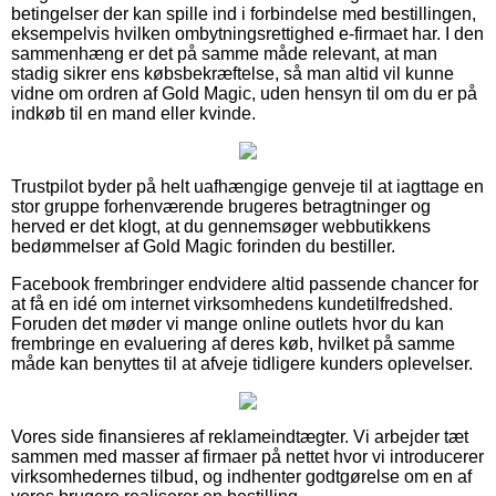
betingelser der kan spille ind i forbindelse med bestillingen,
eksempelvis hvilken ombytningsrettighed e-firmaet har. I den
sammenhæng er det på samme måde relevant, at man
stadig sikrer ens købsbekræftelse, så man altid vil kunne
vidne om ordren af Gold Magic, uden hensyn til om du er på
indkøb til en mand eller kvinde.
Trustpilot byder på helt uafhængige genveje til at iagttage en
stor gruppe forhenværende brugeres betragtninger og
herved er det klogt, at du gennemsøger webbutikkens
bedømmelser af Gold Magic forinden du bestiller.
Facebook frembringer endvidere altid passende chancer for
at få en idé om internet virksomhedens kundetilfredshed.
Foruden det møder vi mange online outlets hvor du kan
frembringe en evaluering af deres køb, hvilket på samme
måde kan benyttes til at afveje tidligere kunders oplevelser.
Vores side finansieres af reklameindtægter. Vi arbejder tæt
sammen med masser af firmaer på nettet hvor vi introducerer
virksomhedernes tilbud, og indhenter godtgørelse om en af