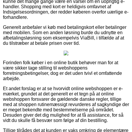
kunne det mange gange være en varsel om en uoprigtig e-
handler. Shopping med kort er heldigvis omfavnet af
Indsigelsesordningen, der redder køberen overfor uærlige e-
forhandlere.
Generelt anbefaler vi køb med betalingskort eller betalinger
med mobilen. Som en anden løsning burde du udnytte en
afbetalingsløsning som eksempelvis ViaBill, i tilfælde af at
du tilstræber at betale prisen over tid.
Forinden folk køber i en online butik behøver man for at
være sikker tage stilling til webshoppens
forretningsbetingelser, dog er det uden tvivl et omfattende
arbejde.
Et andet forslag er at se hvorvidt online webshoppen er e-
mærket, grundet at det generelt er et tegn på at online
webshoppen forsvarer de gældende danske regler, tillige
med at shoppen rutinemæssigt revurderes af sagkyndige der
er meget bekendte med bestemmelserne på området.
Desuden giver det dig mulighed for at få assistance, for så
vidt du skulle få besvær som følge af din bestilling.
Tillige tilrådes det at kunden er vaks omkring de elementære