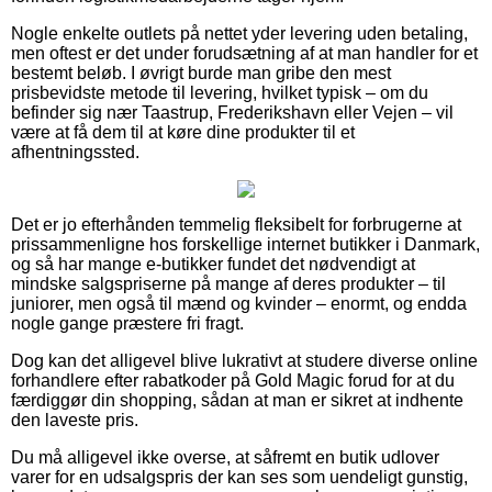
Nogle enkelte outlets på nettet yder levering uden betaling,
men oftest er det under forudsætning af at man handler for et
bestemt beløb. I øvrigt burde man gribe den mest
prisbevidste metode til levering, hvilket typisk – om du
befinder sig nær Taastrup, Frederikshavn eller Vejen – vil
være at få dem til at køre dine produkter til et
afhentningssted.
Det er jo efterhånden temmelig fleksibelt for forbrugerne at
prissammenligne hos forskellige internet butikker i Danmark,
og så har mange e-butikker fundet det nødvendigt at
mindske salgspriserne på mange af deres produkter – til
juniorer, men også til mænd og kvinder – enormt, og endda
nogle gange præstere fri fragt.
Dog kan det alligevel blive lukrativt at studere diverse online
forhandlere efter rabatkoder på Gold Magic forud for at du
færdiggør din shopping, sådan at man er sikret at indhente
den laveste pris.
Du må alligevel ikke overse, at såfremt en butik udlover
varer for en udsalgspris der kan ses som uendeligt gunstig,