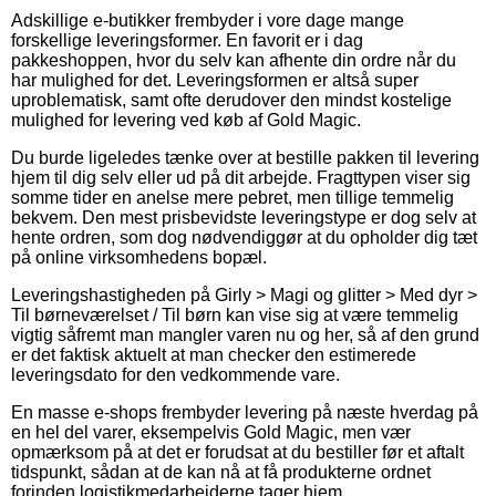
Adskillige e-butikker frembyder i vore dage mange
forskellige leveringsformer. En favorit er i dag
pakkeshoppen, hvor du selv kan afhente din ordre når du
har mulighed for det. Leveringsformen er altså super
uproblematisk, samt ofte derudover den mindst kostelige
mulighed for levering ved køb af Gold Magic.
Du burde ligeledes tænke over at bestille pakken til levering
hjem til dig selv eller ud på dit arbejde. Fragttypen viser sig
somme tider en anelse mere pebret, men tillige temmelig
bekvem. Den mest prisbevidste leveringstype er dog selv at
hente ordren, som dog nødvendiggør at du opholder dig tæt
på online virksomhedens bopæl.
Leveringshastigheden på Girly > Magi og glitter > Med dyr >
Til børneværelset / Til børn kan vise sig at være temmelig
vigtig såfremt man mangler varen nu og her, så af den grund
er det faktisk aktuelt at man checker den estimerede
leveringsdato for den vedkommende vare.
En masse e-shops frembyder levering på næste hverdag på
en hel del varer, eksempelvis Gold Magic, men vær
opmærksom på at det er forudsat at du bestiller før et aftalt
tidspunkt, sådan at de kan nå at få produkterne ordnet
forinden logistikmedarbejderne tager hjem.