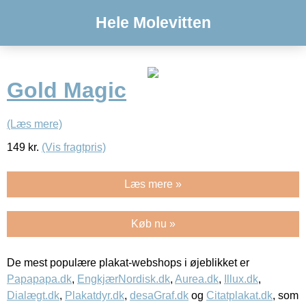
Hele Molevitten
Gold Magic
(Læs mere)
149
kr.
(Vis fragtpris)
Læs mere »
Køb nu »
De mest populære plakat-webshops i øjeblikket er
Papapapa.dk
,
EngkjærNordisk.dk
,
Aurea.dk
,
Illux.dk
,
Dialægt.dk
,
Plakatdyr.dk
,
desaGraf.dk
og
Citatplakat.dk
, som