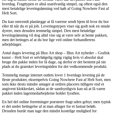
hverdag. Fragttypen er altså usædvanlig simpel, og oftest også den
mest betalelige leveringsløsning ved køb af Going Nowhere Fast af
Helt Sort.
Du kan omvendt planlægge at få varerne sendt hjem til hvor du bor
eller til når du er på job. Leveringstypen viser sig godt nok en smule
dyrere, men desuden temmelig simpel. Den mest betalelige
leveringsløsning vil dog altid vise sig at være selv at hente pakken,
men det betinges af at du bor lige ved online forhandlerens
arbejdslager.
Antal dages levering på Illux Art shop – Illux Art nyheder – Grafisk
kunst – Helt Sort er selvfølgelig rigtig vigtig hvis vi absolut skal
bruge din pakke inden for få dage, og derfor er det bestemt på sin
plads at du gransker leveringstiden for det vedkommende produkt.
Temmelig mange internet outlets lover 1 hverdags levering på de
fleste produkter, eksempelvis Going Nowhere Fast af Helt Sort, men
som ikke desto mindre antager at ordren placeres tidligere end et
angivent klokkeslæt, sådan at de sandsynligvis kan nå at få varen
pakket inden lagermedarbejderne holder fyraften.
En hel del online forretninger præsterer fragt uden gebyr, men typisk
er det under betingelse af at man aftager for et fastsat beløb.
Desuden burde man tage den mindst kostelige mulighed for