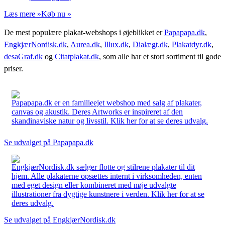
Læs mere »
Køb nu »
De mest populære plakat-webshops i øjeblikket er
Papapapa.dk
,
EngkjærNordisk.dk
,
Aurea.dk
,
Illux.dk
,
Dialægt.dk
,
Plakatdyr.dk
,
desaGraf.dk
og
Citatplakat.dk
, som alle har et stort sortiment til gode
priser.
Papapapa.dk er en familieejet webshop med salg af plakater,
canvas og akustik. Deres Artworks er inspireret af den
skandinaviske natur og livsstil. Klik her for at se deres udvalg.
Se udvalget på Papapapa.dk
EngkjærNordisk.dk sælger flotte og stilrene plakater til dit
hjem. Alle plakaterne opsættes internt i virksomheden, enten
med eget design eller kombineret med nøje udvalgte
illustrationer fra dygtige kunstnere i verden. Klik her for at se
deres udvalg.
Se udvalget på EngkjærNordisk.dk