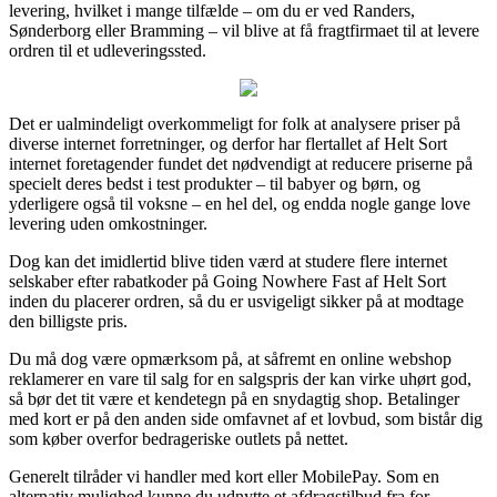
levering, hvilket i mange tilfælde – om du er ved Randers,
Sønderborg eller Bramming – vil blive at få fragtfirmaet til at levere
ordren til et udleveringssted.
Det er ualmindeligt overkommeligt for folk at analysere priser på
diverse internet forretninger, og derfor har flertallet af Helt Sort
internet foretagender fundet det nødvendigt at reducere priserne på
specielt deres bedst i test produkter – til babyer og børn, og
yderligere også til voksne – en hel del, og endda nogle gange love
levering uden omkostninger.
Dog kan det imidlertid blive tiden værd at studere flere internet
selskaber efter rabatkoder på Going Nowhere Fast af Helt Sort
inden du placerer ordren, så du er usvigeligt sikker på at modtage
den billigste pris.
Du må dog være opmærksom på, at såfremt en online webshop
reklamerer en vare til salg for en salgspris der kan virke uhørt god,
så bør det tit være et kendetegn på en snydagtig shop. Betalinger
med kort er på den anden side omfavnet af et lovbud, som bistår dig
som køber overfor bedrageriske outlets på nettet.
Generelt tilråder vi handler med kort eller MobilePay. Som en
alternativ mulighed kunne du udnytte et afdragstilbud fra for