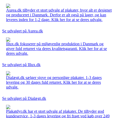
Aurea.dk tilbyder et stort udvalg af plakater, hvor alt er designet
og produceret i Danmark. Derfor er alt også på lager, og kan
leveres inden for 1-2 dage. Klik her for at se deres udvalg.
Se udvalget på Aurea.dk
Illux.dk fokuserer på miljøvenlig produktion i Danmark og
giver fuld returret via deres kvalitetsgaranti. Klik her for at se
deres udvalg.
Se udvalget på Illux.dk
Dialægt.dk sælger sjove og personlige plakater. 1-3 dages
levering og 30 dages fuld returret. Klik her for at se deres
udvalg.
Se udvalget på Dialægt.dk
Plakatdyr.dk har et stort udvalg af plakater. De tilbyder god
kundeservice, 1-3 dages levering og fri fragt ved køb over 249