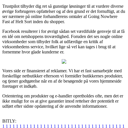
Trustpilot tilbyder dig ret så gunstige løsninger til at vurdere diverse
øvrige forbrugeres opfattelser og af den grund er det fornuftigt, at du
ser nærmere på online forhandlerens omtaler af Going Nowhere
Fast af Helt Sort inden du shopper.
Facebook resulterer i for øvrigt sådan set værdifulde genveje til at få
en idé om netshoppens troværdighed. Foruden det ses nogle online
virksomheder som tilbyder folk at udfærdige en kritik af
virksomhedens service, hvilket lige så vel kan tages i brug til at
fornemme hvor glade kunderne er.
Vores side er finansieret af reklamer. Vi har et fast samarbejde med
forskellige netbutikker eftersom vi formidler butikkernes produkter,
og tjener godtgørelse når en af de besøgende på vores hjemmeside
foretager et indkøb.
Orientering om produkter og e-handler opretholdes ofte, men det er
ikke muligt for os at give garantier imod rettelser der potentielt er
udført efter sidste opdatering af de anvendte informationer.
BITLY:
1
1
1
1
1
1
1
1
1
1
1
1
1
1
1
1
1
1
1
1
1
1
1
1
1
1
1
1
1
1
1
1
1
1
1
1