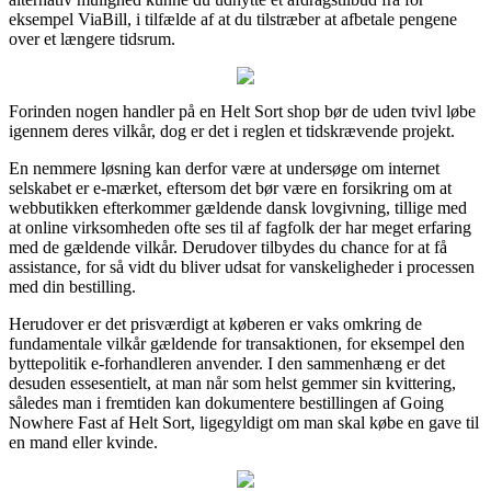
eksempel ViaBill, i tilfælde af at du tilstræber at afbetale pengene
over et længere tidsrum.
Forinden nogen handler på en Helt Sort shop bør de uden tvivl løbe
igennem deres vilkår, dog er det i reglen et tidskrævende projekt.
En nemmere løsning kan derfor være at undersøge om internet
selskabet er e-mærket, eftersom det bør være en forsikring om at
webbutikken efterkommer gældende dansk lovgivning, tillige med
at online virksomheden ofte ses til af fagfolk der har meget erfaring
med de gældende vilkår. Derudover tilbydes du chance for at få
assistance, for så vidt du bliver udsat for vanskeligheder i processen
med din bestilling.
Herudover er det prisværdigt at køberen er vaks omkring de
fundamentale vilkår gældende for transaktionen, for eksempel den
byttepolitik e-forhandleren anvender. I den sammenhæng er det
desuden essesentielt, at man når som helst gemmer sin kvittering,
således man i fremtiden kan dokumentere bestillingen af Going
Nowhere Fast af Helt Sort, ligegyldigt om man skal købe en gave til
en mand eller kvinde.