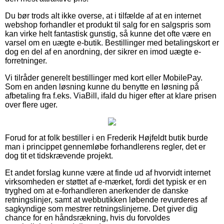
Du bør trods alt ikke overse, at i tilfælde af at en internet
webshop forhandler et produkt til salg for en salgspris som
kan virke helt fantastisk gunstig, så kunne det ofte være en
varsel om en uægte e-butik. Bestillinger med betalingskort er
dog en del af en anordning, der sikrer en imod uægte e-
forretninger.
Vi tilråder generelt bestillinger med kort eller MobilePay.
Som en anden løsning kunne du benytte en løsning på
afbetaling fra f.eks. ViaBill, ifald du higer efter at klare prisen
over flere uger.
Forud for at folk bestiller i en Frederik Højfeldt butik burde
man i princippet gennemløbe forhandlerens regler, det er
dog tit et tidskrævende projekt.
Et andet forslag kunne være at finde ud af hvorvidt internet
virksomheden er støttet af e-mærket, fordi det typisk er en
tryghed om at e-forhandleren anerkender de danske
retningslinjer, samt at webbutikken løbende revurderes af
sagkyndige som mestrer retningslinjerne. Det giver dig
chance for en håndsrækning, hvis du forvoldes