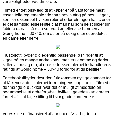
vanskeligheder ved din ordre.
Tilmed er det prisværdigt at køber er på vagt for de mest
essentielle reglementer der har indvirkning på bestillingen,
som for eksempel hvilken returret e-forretningen har. Derfor
er det samtidig essesentielt, at man når som helst sikrer sin
faktura e-mail, så man senere kan eftervise handlen af
Going home – 30×40, om du er på udkig efter et produkt til
en dame eller herre.
Trustpilot tilbyder dig egentlig passende løsninger til at
kigge på ret mange andre konsumenters domme og derfor
stiller vi forslag om, at du efterforsker internet forhandlerens
ratings af Going home – 30×40 forud for at du bestiller.
Facebook tilbyder desuden fuldkommen nyttige chancer for
at få kendskab til internet forretningens popularitet. Tilmed er
der mange e-butikker hvor det er muligt at meddele en
bedømmelse af ordreforløbet, hvilket ligeledes kan drages
fordel af til at tage stilling til hvor glade kunderne er.
Vores side er finansieret af annoncer. Vi arbejder tæt