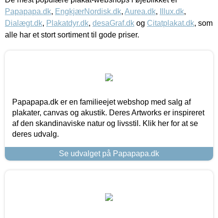
Papapapa.dk
,
EngkjærNordisk.dk
,
Aurea.dk
,
Illux.dk
,
Dialægt.dk
,
Plakatdyr.dk
,
desaGraf.dk
og
Citatplakat.dk
, som
alle har et stort sortiment til gode priser.
Papapapa.dk er en familieejet webshop med salg af
plakater, canvas og akustik. Deres Artworks er inspireret
af den skandinaviske natur og livsstil. Klik her for at se
deres udvalg.
Se udvalget på Papapapa.dk