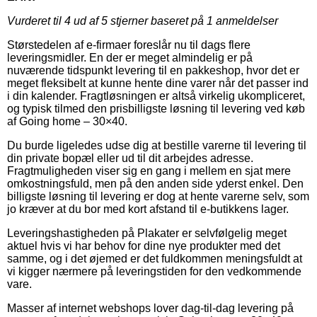
Vurderet til
4
ud af 5 stjerner baseret på
1
anmeldelser
Størstedelen af e-firmaer foreslår nu til dags flere
leveringsmidler. En der er meget almindelig er på
nuværende tidspunkt levering til en pakkeshop, hvor det er
meget fleksibelt at kunne hente dine varer når det passer ind
i din kalender. Fragtløsningen er altså virkelig ukompliceret,
og typisk tilmed den prisbilligste løsning til levering ved køb
af Going home – 30×40.
Du burde ligeledes udse dig at bestille varerne til levering til
din private bopæl eller ud til dit arbejdes adresse.
Fragtmuligheden viser sig en gang i mellem en sjat mere
omkostningsfuld, men på den anden side yderst enkel. Den
billigste løsning til levering er dog at hente varerne selv, som
jo kræver at du bor med kort afstand til e-butikkens lager.
Leveringshastigheden på Plakater er selvfølgelig meget
aktuel hvis vi har behov for dine nye produkter med det
samme, og i det øjemed er det fuldkommen meningsfuldt at
vi kigger nærmere på leveringstiden for den vedkommende
vare.
Masser af internet webshops lover dag-til-dag levering på