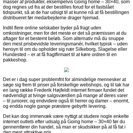
masser af produkter, eksempelvis Going home – 30×40, som
dog regnes ud fra at der bestilles forud for et fastslået
tidspunkt, så at de har udsigt til at kunne nå at få bestillingen
distribueret før medarbejderne drager hjemad.
Indtil flere online selskaber byder på fragt uden
omkostninger, men for det meste er det så præmissen at du
aftager for et bestemt beløb. Som alternativ må du snuppe
den mest prisbevidste leveringsmanér, hvilket typisk – uden
hensyn til om du opholder sig nær Silkeborg, Slagelse eller
Hundested – er at få fragtfirmaet til at køre ordren til en
pakkeshop.
Det er i dag super problemfrit for almindelige mennesker at
søge sig frem til priser på forskellige webshops, og til tak har
en lang række Frederik Højfeldt internet firmaer fundet det
nødvendigt at tvinge salgsværdien på mange af deres varer
– til juniorer, og endvidere også til herrer og damer – enormt,
og endda nogle gange præstere gebyrfri levering.
Det kan dog immervæk være nyttigt at studere nogle enkelte
internet outlets efter udsalg på Going home – 30×40 før du
gennemfører din handel, så man er skudsikker på at få fat i
den mest attraktive pris.