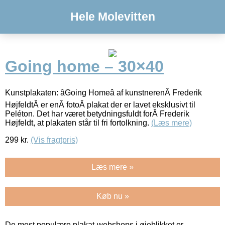
Hele Molevitten
Going home – 30×40
Kunstplakaten: âGoing Homeâ af kunstnerenÂ Frederik
HøjfeldtÂ er enÂ fotoÂ plakat der er lavet eksklusivt til
Peléton. Det har været betydningsfuldt forÂ Frederik
Højfeldt, at plakaten står til fri fortolkning.
(Læs mere)
299
kr.
(Vis fragtpris)
Læs mere »
Køb nu »
De mest populære plakat-webshops i øjeblikket er