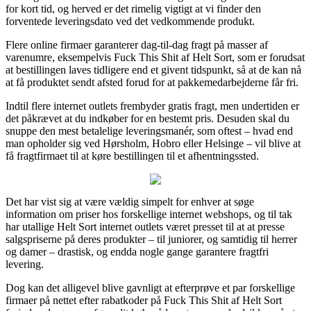
for kort tid, og herved er det rimelig vigtigt at vi finder den
forventede leveringsdato ved det vedkommende produkt.
Flere online firmaer garanterer dag-til-dag fragt på masser af
varenumre, eksempelvis Fuck This Shit af Helt Sort, som er forudsat
at bestillingen laves tidligere end et givent tidspunkt, så at de kan nå
at få produktet sendt afsted forud for at pakkemedarbejderne får fri.
Indtil flere internet outlets frembyder gratis fragt, men undertiden er
det påkrævet at du indkøber for en bestemt pris. Desuden skal du
snuppe den mest betalelige leveringsmanér, som oftest – hvad end
man opholder sig ved Hørsholm, Hobro eller Helsinge – vil blive at
få fragtfirmaet til at køre bestillingen til et afhentningssted.
Det har vist sig at være vældig simpelt for enhver at søge
information om priser hos forskellige internet webshops, og til tak
har utallige Helt Sort internet outlets været presset til at at presse
salgspriserne på deres produkter – til juniorer, og samtidig til herrer
og damer – drastisk, og endda nogle gange garantere fragtfri
levering.
Dog kan det alligevel blive gavnligt at efterprøve et par forskellige
firmaer på nettet efter rabatkoder på Fuck This Shit af Helt Sort