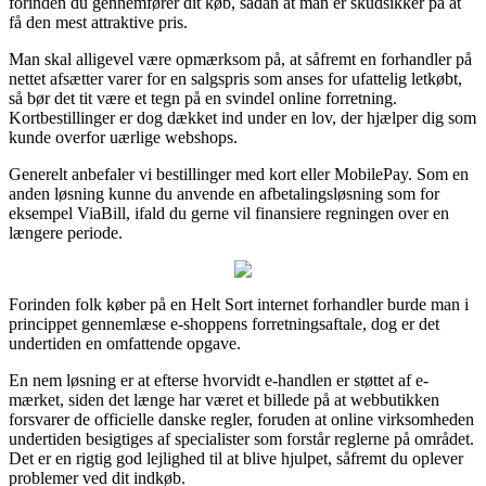
forinden du gennemfører dit køb, sådan at man er skudsikker på at
få den mest attraktive pris.
Man skal alligevel være opmærksom på, at såfremt en forhandler på
nettet afsætter varer for en salgspris som anses for ufattelig letkøbt,
så bør det tit være et tegn på en svindel online forretning.
Kortbestillinger er dog dækket ind under en lov, der hjælper dig som
kunde overfor uærlige webshops.
Generelt anbefaler vi bestillinger med kort eller MobilePay. Som en
anden løsning kunne du anvende en afbetalingsløsning som for
eksempel ViaBill, ifald du gerne vil finansiere regningen over en
længere periode.
Forinden folk køber på en Helt Sort internet forhandler burde man i
princippet gennemlæse e-shoppens forretningsaftale, dog er det
undertiden en omfattende opgave.
En nem løsning er at efterse hvorvidt e-handlen er støttet af e-
mærket, siden det længe har været et billede på at webbutikken
forsvarer de officielle danske regler, foruden at online virksomheden
undertiden besigtiges af specialister som forstår reglerne på området.
Det er en rigtig god lejlighed til at blive hjulpet, såfremt du oplever
problemer ved dit indkøb.