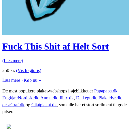
Fuck This Shit af Helt Sort
(Læs mere)
250
kr.
(Vis fragtpris)
Læs mere »
Køb nu »
De mest populære plakat-webshops i øjeblikket er
Papapapa.dk
,
EngkjærNordisk.dk
,
Aurea.dk
,
Illux.dk
,
Dialægt.dk
,
Plakatdyr.dk
,
desaGraf.dk
og
Citatplakat.dk
, som alle har et stort sortiment til gode
priser.