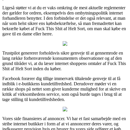
Ligeså støtter vi at du er vaks omkring de mest aktuelle reglementer
der gælder for ordren, eksempelvis den ombytningspolitik internet
forhandleren benytter. I den forbindelse er det også relevant, at man
når som helst sikrer ens købsbekræftelse, så man fremadrettet kan
bekræfte købet af Fuck This Shit af Helt Sort, om man skal købe en
gave til en dame eller herre.
Trustpilot genererer forholdsvis sikre genveje til at gennemrode en
lang række forhenværende konsumenters observationer og af den
grund tilråder vi, at du læser internet shoppens omtaler af Fuck This
Shit af Helt Sort inden du køber.
Facebook forærer dig tillige immervæk tiltalende genveje til at få
indblik i e-butikkens kundetilfredshed. Derudover møder vi en
række shops på nettet som giver kunderne mulighed for at skrive en
kritik af virksomhedens service, som også burde tages i brug til at
tage stilling til kundetilfredsheden.
Vores side finansieres af annoncer. Vi har et fast samarbejde med en
stribe internet butikker i form af at vi annoncerer deres varer, og
indkasserer provision hvis en bruger fra vores side udfører et køb.