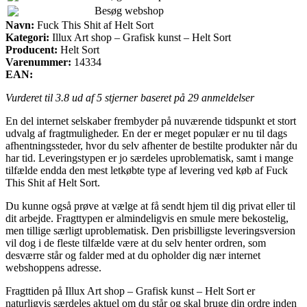
Besøg webshop
Navn:
Fuck This Shit af Helt Sort
Kategori:
Illux Art shop – Grafisk kunst – Helt Sort
Producent:
Helt Sort
Varenummer:
14334
EAN:
Vurderet til
3.8
ud af 5 stjerner baseret på
29
anmeldelser
En del internet selskaber frembyder på nuværende tidspunkt et stort
udvalg af fragtmuligheder. En der er meget populær er nu til dags
afhentningssteder, hvor du selv afhenter de bestilte produkter når du
har tid. Leveringstypen er jo særdeles uproblematisk, samt i mange
tilfælde endda den mest letkøbte type af levering ved køb af Fuck
This Shit af Helt Sort.
Du kunne også prøve at vælge at få sendt hjem til dig privat eller til
dit arbejde. Fragttypen er almindeligvis en smule mere bekostelig,
men tillige særligt uproblematisk. Den prisbilligste leveringsversion
vil dog i de fleste tilfælde være at du selv henter ordren, som
desværre står og falder med at du opholder dig nær internet
webshoppens adresse.
Fragttiden på Illux Art shop – Grafisk kunst – Helt Sort er
naturligvis særdeles aktuel om du står og skal bruge din ordre inden