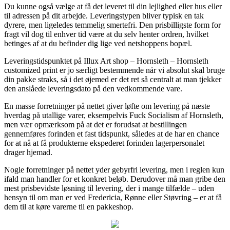
Du kunne også vælge at få det leveret til din lejlighed eller hus eller
til adressen på dit arbejde. Leveringstypen bliver typisk en tak
dyrere, men ligeledes temmelig smertefri. Den prisbilligste form for
fragt vil dog til enhver tid være at du selv henter ordren, hvilket
betinges af at du befinder dig lige ved netshoppens bopæl.
Leveringstidspunktet på Illux Art shop – Hornsleth – Hornsleth
customized print er jo særligt bestemmende når vi absolut skal bruge
din pakke straks, så i det øjemed er det ret så centralt at man tjekker
den anslåede leveringsdato på den vedkommende vare.
En masse forretninger på nettet giver løfte om levering på næste
hverdag på utallige varer, eksempelvis Fuck Socialism af Hornsleth,
men vær opmærksom på at det er forudsat at bestillingen
gennemføres forinden et fast tidspunkt, således at de har en chance
for at nå at få produkterne ekspederet forinden lagerpersonalet
drager hjemad.
Nogle forretninger på nettet yder gebyrfri levering, men i reglen kun
ifald man handler for et konkret beløb. Derudover må man gribe den
mest prisbevidste løsning til levering, der i mange tilfælde – uden
hensyn til om man er ved Fredericia, Rønne eller Støvring – er at få
dem til at køre varerne til en pakkeshop.