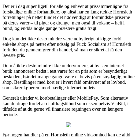
Det er i dag super ligetil for alle og enhver at prissammenligne fra
forskellige online forhandlere, og altså har en lang række Hornsleth
forretninger på nettet fundet det nødvendigt at formindske priserne
på deres varer – til piger og drenge, men også til voksne – helt i
bund, og endda nogle gange præstere gratis fragt.
Dog kan det ikke desto mindre være udbytterigt at kigge forbi
enkelte shops på nettet efter udsalg på Fuck Socialism af Hornsleth
forinden du gennemfører din handel, så man er sikret at få den
laveste pris.
Du må ikke desto mindre ikke undervurdere, at hvis en internet
butik annoncerer bedst i test varer for en pris som er besynderligt
beskeden, bør det mange gange være et bevis på en snydagtig online
shop. Bestillinger med kort er i hvert fald omfavnet af et lovbud,
som sikrer køberen imod uærlige internet outlets.
Generelt tilråder vi kortbetalinger eller MobilePay. Som alternativ
kan du drage fordel af et afdragstilbud som eksempelvis ViaBill, i
tilfælde af at du gerne vil finansiere regningen over en længere
periode.
Før nogen handler på en Hornsleth online virksomhed kan de altid