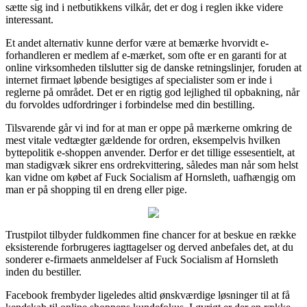
sætte sig ind i netbutikkens vilkår, det er dog i reglen ikke videre
interessant.
Et andet alternativ kunne derfor være at bemærke hvorvidt e-
forhandleren er medlem af e-mærket, som ofte er en garanti for at
online virksomheden tilslutter sig de danske retningslinjer, foruden at
internet firmaet løbende besigtiges af specialister som er inde i
reglerne på området. Det er en rigtig god lejlighed til opbakning, når
du forvoldes udfordringer i forbindelse med din bestilling.
Tilsvarende går vi ind for at man er oppe på mærkerne omkring de
mest vitale vedtægter gældende for ordren, eksempelvis hvilken
byttepolitik e-shoppen anvender. Derfor er det tillige essesentielt, at
man stadigvæk sikrer ens ordrekvittering, således man når som helst
kan vidne om købet af Fuck Socialism af Hornsleth, uafhængig om
man er på shopping til en dreng eller pige.
Trustpilot tilbyder fuldkommen fine chancer for at beskue en række
eksisterende forbrugeres iagttagelser og derved anbefales det, at du
sonderer e-firmaets anmeldelser af Fuck Socialism af Hornsleth
inden du bestiller.
Facebook frembyder ligeledes altid ønskværdige løsninger til at få