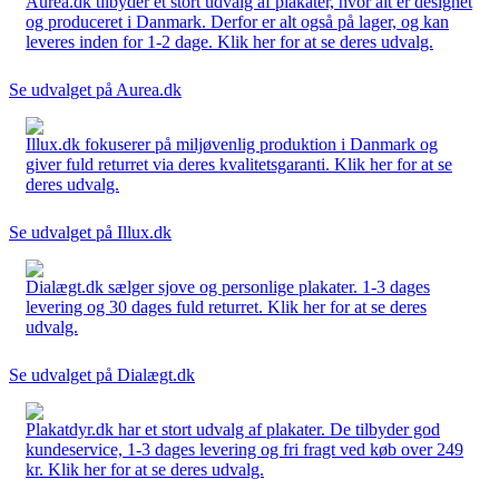
Aurea.dk tilbyder et stort udvalg af plakater, hvor alt er designet
og produceret i Danmark. Derfor er alt også på lager, og kan
leveres inden for 1-2 dage. Klik her for at se deres udvalg.
Se udvalget på Aurea.dk
Illux.dk fokuserer på miljøvenlig produktion i Danmark og
giver fuld returret via deres kvalitetsgaranti. Klik her for at se
deres udvalg.
Se udvalget på Illux.dk
Dialægt.dk sælger sjove og personlige plakater. 1-3 dages
levering og 30 dages fuld returret. Klik her for at se deres
udvalg.
Se udvalget på Dialægt.dk
Plakatdyr.dk har et stort udvalg af plakater. De tilbyder god
kundeservice, 1-3 dages levering og fri fragt ved køb over 249
kr. Klik her for at se deres udvalg.