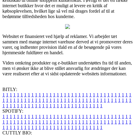
kendskab til online shoppens kundefokus. I øvrigt er der en række
internet butikker hvor det er muligt at levere en kritik af
købsoplevelsen, hvilket lige så vel må drages fordel af til at
bedømme tilfredsheden hos kunderne.
Websitet er finansieret ved hjælp af reklamer. Vi arbejder tæt
sammen med mange internet varehuse derved at vi promoverer deres
varer, og indhenter provision ifald en af de besøgende på vores
hjemmeside fuldfører en handel.
Viden omkring produkter og e-butikker understøttes fra tid til anden,
men vi ønsker ikke at blive stillet ansvarlig for ændringer der kan
være realiseret efter at vi sidst opdaterede websitets informationer.
BITLY:
1
1
1
1
1
1
1
1
1
1
1
1
1
1
1
1
1
1
1
1
1
1
1
1
1
1
1
1
1
1
1
1
1
1
1
1
1
1
1
1
1
1
1
1
1
1
1
1
1
1
1
1
1
1
1
1
1
1
1
1
1
1
1
1
1
1
1
1
1
1
1
1
1
1
1
1
1
1
1
1
1
1
1
1
1
1
1
1
1
1
1
1
1
1
1
1
1
1
1
1
SPOTIFY:
1
1
1
1
1
1
1
1
1
1
1
1
1
1
1
1
1
1
1
1
1
1
1
1
1
1
1
1
1
1
1
1
1
1
1
1
1
1
1
1
1
1
1
1
1
1
1
1
1
1
1
1
1
1
1
1
1
1
1
1
1
1
1
1
1
1
1
1
1
1
1
1
1
1
1
1
1
1
1
1
1
1
1
1
1
1
1
1
1
1
1
1
1
1
1
1
1
1
1
1
CUTTLY BIO: