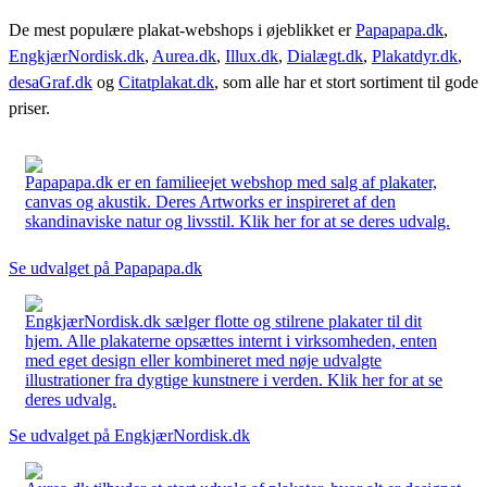
De mest populære plakat-webshops i øjeblikket er
Papapapa.dk
,
EngkjærNordisk.dk
,
Aurea.dk
,
Illux.dk
,
Dialægt.dk
,
Plakatdyr.dk
,
desaGraf.dk
og
Citatplakat.dk
, som alle har et stort sortiment til gode
priser.
Papapapa.dk er en familieejet webshop med salg af plakater,
canvas og akustik. Deres Artworks er inspireret af den
skandinaviske natur og livsstil. Klik her for at se deres udvalg.
Se udvalget på Papapapa.dk
EngkjærNordisk.dk sælger flotte og stilrene plakater til dit
hjem. Alle plakaterne opsættes internt i virksomheden, enten
med eget design eller kombineret med nøje udvalgte
illustrationer fra dygtige kunstnere i verden. Klik her for at se
deres udvalg.
Se udvalget på EngkjærNordisk.dk