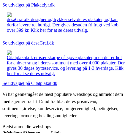
Se udvalget på Plakatdyr.dk
desaGraf.dk designer og trykker selv deres plakater, og kan
derfor levere ret hurtigt. Der gives desuden fri fragt ved køb
over 399 kr. Klik her for at se deres udvalg.
Se udvalget på desaGraf.dk
Citatplakat.dk er især skarpe på sjove plakater, men der er lidt
for enhver smag i deres sortiment med over 4.000 plakater. Der
gives 30 dages bytteservice, og levering på 1-3 hverdage. Klik
her for at se deres udvalg.
Se udvalget på Citatplakat.dk
Vi har gennemgået de mest populære webshops og anmeldt dem
med stjerner fra 1 til 5 ud fra bl.a. deres prisniveau,
sortimentstørrelse, kundeservice, brugervenlighed, betingelser,
leveringsformer og betalingsmuligheder.
Bedst anmeldte webshops
Webshop
Stjerner
Link