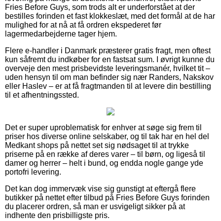
Fries Before Guys, som trods alt er underforstået at der
bestilles forinden et fast klokkeslæt, med det formål at de har
mulighed for at nå at få ordren ekspederet før
lagermedarbejderne tager hjem.
Flere e-handler i Danmark præsterer gratis fragt, men oftest
kun såfremt du indkøber for en fastsat sum. I øvrigt kunne du
overveje den mest prisbevidste leveringsmanér, hvilket tit –
uden hensyn til om man befinder sig nær Randers, Nakskov
eller Haslev – er at få fragtmanden til at levere din bestilling
til et afhentningssted.
Det er super uproblematisk for enhver at søge sig frem til
priser hos diverse online selskaber, og til tak har en hel del
Medkant shops på nettet set sig nødsaget til at trykke
priserne på en række af deres varer – til børn, og ligeså til
damer og herrer – helt i bund, og endda nogle gange yde
portofri levering.
Det kan dog immervæk vise sig gunstigt at eftergå flere
butikker på nettet efter tilbud på Fries Before Guys forinden
du placerer ordren, så man er usvigeligt sikker på at
indhente den prisbilligste pris.