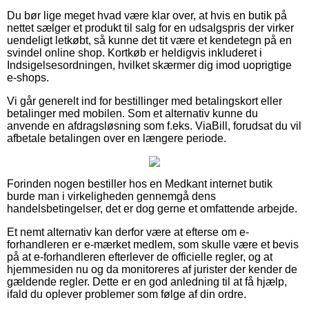
Du bør lige meget hvad være klar over, at hvis en butik på
nettet sælger et produkt til salg for en udsalgspris der virker
uendeligt letkøbt, så kunne det tit være et kendetegn på en
svindel online shop. Kortkøb er heldigvis inkluderet i
Indsigelsesordningen, hvilket skærmer dig imod uoprigtige
e-shops.
Vi går generelt ind for bestillinger med betalingskort eller
betalinger med mobilen. Som et alternativ kunne du
anvende en afdragsløsning som f.eks. ViaBill, forudsat du vil
afbetale betalingen over en længere periode.
Forinden nogen bestiller hos en Medkant internet butik
burde man i virkeligheden gennemgå dens
handelsbetingelser, det er dog gerne et omfattende arbejde.
Et nemt alternativ kan derfor være at efterse om e-
forhandleren er e-mærket medlem, som skulle være et bevis
på at e-forhandleren efterlever de officielle regler, og at
hjemmesiden nu og da monitoreres af jurister der kender de
gældende regler. Dette er en god anledning til at få hjælp,
ifald du oplever problemer som følge af din ordre.