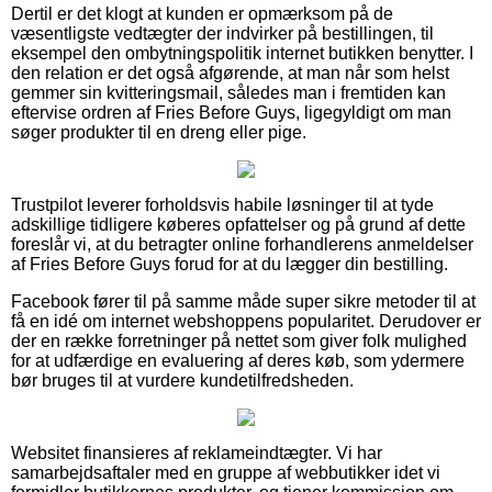
Dertil er det klogt at kunden er opmærksom på de
væsentligste vedtægter der indvirker på bestillingen, til
eksempel den ombytningspolitik internet butikken benytter. I
den relation er det også afgørende, at man når som helst
gemmer sin kvitteringsmail, således man i fremtiden kan
eftervise ordren af Fries Before Guys, ligegyldigt om man
søger produkter til en dreng eller pige.
Trustpilot leverer forholdsvis habile løsninger til at tyde
adskillige tidligere køberes opfattelser og på grund af dette
foreslår vi, at du betragter online forhandlerens anmeldelser
af Fries Before Guys forud for at du lægger din bestilling.
Facebook fører til på samme måde super sikre metoder til at
få en idé om internet webshoppens popularitet. Derudover er
der en række forretninger på nettet som giver folk mulighed
for at udfærdige en evaluering af deres køb, som ydermere
bør bruges til at vurdere kundetilfredsheden.
Websitet finansieres af reklameindtægter. Vi har
samarbejdsaftaler med en gruppe af webbutikker idet vi