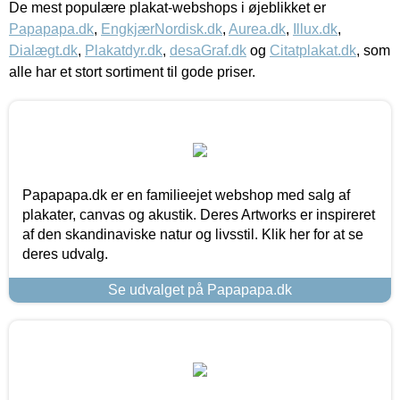
De mest populære plakat-webshops i øjeblikket er
Papapapa.dk
,
EngkjærNordisk.dk
,
Aurea.dk
,
Illux.dk
,
Dialægt.dk
,
Plakatdyr.dk
,
desaGraf.dk
og
Citatplakat.dk
, som
alle har et stort sortiment til gode priser.
Papapapa.dk er en familieejet webshop med salg af
plakater, canvas og akustik. Deres Artworks er inspireret
af den skandinaviske natur og livsstil. Klik her for at se
deres udvalg.
Se udvalget på Papapapa.dk