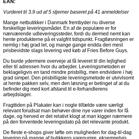
EAN:
Vurderet til
3.9
ud af 5 stjerner baseret på
41
anmeldelser
Mange netbutikker i Danmark frembyder nu diverse
forskellige leveringsmåder. En af de populære er for
nærværende udleveringssteder, fordi du dermed nemt kan
hente produkterne på et valgfrit tidspunkt. Fragtløsningen er
nemlig i høj grad let, og mange gange endda den mest
prisbevidste slags levering ved køb af Fries Before Guys.
Du burde ydermere overveje at få leveret til din lejlighed
eller til adressen hvor du arbejder. Leveringsmetoden er
beklageligvis en tand mindre prisbillig, men endvidere i høj
grad simpel. Den prisbilligste leveringsmetode er utvivlsomt
at hente pakken selv, men den løsning er betinget af at du
befinder dig med kort afstand til e-forhandlerens
arbejdslager.
Fragttiden på Plakater kan i nogle tilfælde være særligt
relevant forudsat man behøver dine nye varer inden for få
dage, og herved er det relativt klogt at man kigger nærmere
på den forventede leveringsdato på det relevante produkt.
De fleste e-shops giver løfte om muligheden for dag-til-dag
levering på mange af butikkens varenumre, eksempelvis