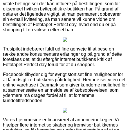
vitale betingelser der kan influere på bestillingen, som for
eksempel hvilken byttepolitik e-butikken har. På grund af
dette er det ligeledes vigtigt, at man permanent opbevarer
sin e-mail kvittering, så man senere vil kunne vidne om
bestillingen af Fototapet Perfect day, hvad end du er på
shopping til en voksen eller et barn.
Trustpilot indebærer fuldt ud fine genveje til at bese en
række andre konsumenters erfaringer og på grund af dette
foreslåes det, at du eftergår internet butikkens kritik af
Fototapet Perfect day forud for at du shopper.
Facebook tilbyder dig for øvrigt stort set fine muligheder for
at få indsigt i e-butikkens pålidelighed. Herinde ser vi en del
online varehuse i Danmark som giver kunderne mulighed for
at sammensætte en anmeldelse af købsoplevelsen, som
ydermere må drages fordel af til at fornemme
kundetilfredsheden.
Vores hjemmeside er finansieret af annonceindtægter. Vi
hjælper flere internet selskaber og fremviser butikkernes