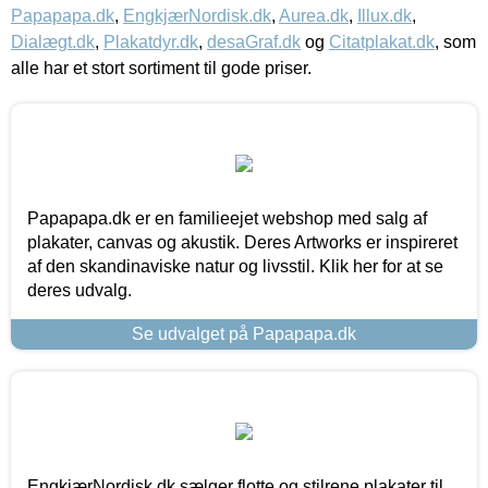
Papapapa.dk
,
EngkjærNordisk.dk
,
Aurea.dk
,
Illux.dk
,
Dialægt.dk
,
Plakatdyr.dk
,
desaGraf.dk
og
Citatplakat.dk
, som
alle har et stort sortiment til gode priser.
Papapapa.dk er en familieejet webshop med salg af
plakater, canvas og akustik. Deres Artworks er inspireret
af den skandinaviske natur og livsstil. Klik her for at se
deres udvalg.
Se udvalget på Papapapa.dk
EngkjærNordisk.dk sælger flotte og stilrene plakater til