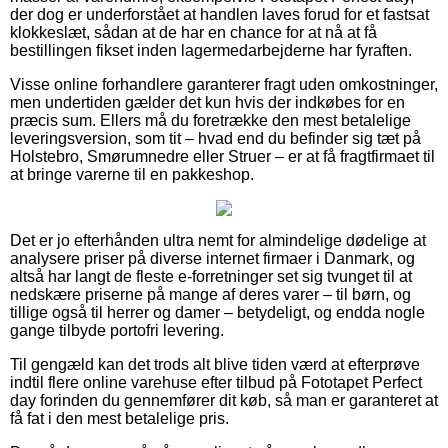
der dog er underforstået at handlen laves forud for et fastsat
klokkeslæt, sådan at de har en chance for at nå at få
bestillingen fikset inden lagermedarbejderne har fyraften.
Visse online forhandlere garanterer fragt uden omkostninger,
men undertiden gælder det kun hvis der indkøbes for en
præcis sum. Ellers må du foretrække den mest betalelige
leveringsversion, som tit – hvad end du befinder sig tæt på
Holstebro, Smørumnedre eller Struer – er at få fragtfirmaet til
at bringe varerne til en pakkeshop.
Det er jo efterhånden ultra nemt for almindelige dødelige at
analysere priser på diverse internet firmaer i Danmark, og
altså har langt de fleste e-forretninger set sig tvunget til at
nedskære priserne på mange af deres varer – til børn, og
tillige også til herrer og damer – betydeligt, og endda nogle
gange tilbyde portofri levering.
Til gengæld kan det trods alt blive tiden værd at efterprøve
indtil flere online varehuse efter tilbud på Fototapet Perfect
day forinden du gennemfører dit køb, så man er garanteret at
få fat i den mest betalelige pris.