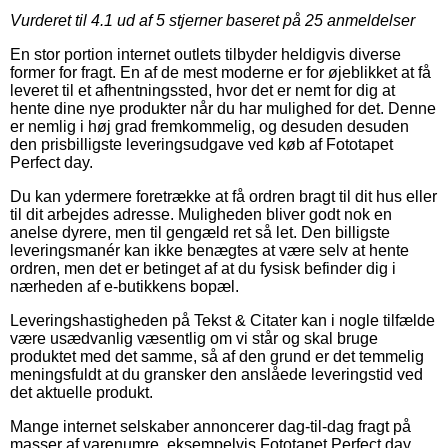
Vurderet til
4.1
ud af 5 stjerner baseret på
25
anmeldelser
En stor portion internet outlets tilbyder heldigvis diverse
former for fragt. En af de mest moderne er for øjeblikket at få
leveret til et afhentningssted, hvor det er nemt for dig at
hente dine nye produkter når du har mulighed for det. Denne
er nemlig i høj grad fremkommelig, og desuden desuden
den prisbilligste leveringsudgave ved køb af Fototapet
Perfect day.
Du kan ydermere foretrække at få ordren bragt til dit hus eller
til dit arbejdes adresse. Muligheden bliver godt nok en
anelse dyrere, men til gengæld ret så let. Den billigste
leveringsmanér kan ikke benægtes at være selv at hente
ordren, men det er betinget af at du fysisk befinder dig i
nærheden af e-butikkens bopæl.
Leveringshastigheden på Tekst & Citater kan i nogle tilfælde
være usædvanlig væsentlig om vi står og skal bruge
produktet med det samme, så af den grund er det temmelig
meningsfuldt at du gransker den anslåede leveringstid ved
det aktuelle produkt.
Mange internet selskaber annoncerer dag-til-dag fragt på
masser af varenumre, eksempelvis Fototapet Perfect day,