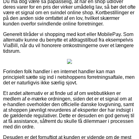
Du må dog være så påpasselig, at når en shop udlover
deres varer for en pris der virker umådelig lav, så bør det ofte
være et signal om en svindel online shop. Kortbestillinger er
på den anden side omfattet af en lov, hvilket skærmer
kunden overfor svindlende online forretninger.
Generelt tilråder vi shopping med kort eller MobilePay. Som
alternativ kunne du benytte et afdragstilbud fra eksempelvis
ViaBill, når du vil honorere omkostningerne over et længere
tidsrum.
Forinden folk handler i en internet handler kan man
principielt sætte sig ind i netshoppens forretningsaftale, men
det er naturligvis ikke særlig sjovt.
Et andet alternativ er at finde ud af om webbutikken er
medlem af e-mærke ordningen, siden det er et signal om at
e-handlen overholder den officielle danske lovgivning, samt
at shoppen jævnligt revurderes af eksperter der har indsigt i
de gældende regulativer. Dette er desuden en god genvej til
at få assistance, såfremt du skulle få dilemmaer i processen
med din ordre.
Desuden er det fornuftigt at kunden er vidende om de mest