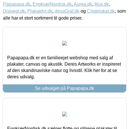
Papapapa.dk
,
EngkjærNordisk.dk
,
Aurea.dk
,
Illux.dk
,
Dialægt.dk
,
Plakatdyr.dk
,
desaGraf.dk
og
Citatplakat.dk
, som
alle har et stort sortiment til gode priser.
Papapapa.dk er en familieejet webshop med salg af
plakater, canvas og akustik. Deres Artworks er inspireret
af den skandinaviske natur og livsstil. Klik her for at se
deres udvalg.
Se udvalget på Papapapa.dk
EngkjærNordisk.dk sælger flotte og stilrene plakater til