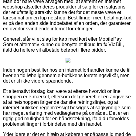
Man bør bare være årvågen med, at såfremt en internet
webshop afsætter deres produkter til salg for en salgspris
der er ufattelig attraktiv, kunne det for det meste være et
faresignal om en fup netshop. Bestillinger med betalingskort
er på den anden side indbefattet af en orden, der garanterer
en overfor svindlende internet forretninger.
Generelt slår vi et slag for køb med kort eller MobilePay.
Som et alternativ kunne du benytte et tilbud fra fx ViaBill,
ifald du hellere vil afbetale beløbet i flere bidder.
Inden nogen bestiller hos en internet forhandler kunne de til
hver en tid løbe igennem e-butikkens forretningsvilkår, men
det er tit ikke videre spændende.
Et alternativt forslag kan være at efterse hvorvidt online
shoppen er e-mærket, eftersom det generelt er en angivelse
af at netshoppen følger de danske retningslinjer, og at
internet butikken regelmæssigt besøges af sagkyndige som
har meget erfaring med vedtægterne på området. Det er en
rigtig god mulighed for en håndsrækning, ifald du forvoldes
problemstillinger i forbindelse med din handel.
Yderligere er det en hjælp at køberen er påpasselig med de