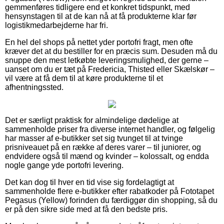
gemmenføres tidligere end et konkret tidspunkt, med
hensynstagen til at de kan nå at få produkterne klar før
logistikmedarbejderne har fri.
En hel del shops på nettet yder portofri fragt, men ofte
kræver det at du bestiller for en præcis sum. Desuden må du
snuppe den mest letkøbte leveringsmulighed, der gerne –
uanset om du er tæt på Fredericia, Thisted eller Skælskør –
vil være at få dem til at køre produkterne til et
afhentningssted.
Det er særligt praktisk for almindelige dødelige at
sammenholde priser fra diverse internet handler, og følgelig
har masser af e-butikker set sig tvunget til at tvinge
prisniveauet på en række af deres varer – til juniorer, og
endvidere også til mænd og kvinder – kolossalt, og endda
nogle gange yde portofri levering.
Det kan dog til hver en tid vise sig fordelagtigt at
sammenholde flere e-butikker efter rabatkoder på Fototapet
Pegasus (Yellow) forinden du færdiggør din shopping, så du
er på den sikre side med at få den bedste pris.