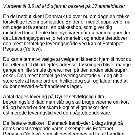
Vurderet til
3.6
ud af 5 stjerner baseret på
37
anmeldelser
En del netbutikker i Danmark udlover nu om dage en række
forskellige leveringsmetoder. En der er meget populær er nu
om dage at få sendt til en pakkeshop, som giver dig
mulighed for at hente dine nye varer når du har mulighed for
det. Leveringstypen er jo ret smertefri, og endda derudover
den mest betalelige leveringsmåde ved køb af Fototapet
Pegasus (Yellow).
Du kan alternativt vælge at vælge at få sendt hjem til hvor du
bor eller ud til dit arbejdes adresse. Løsningen bliver mange
gange en lille smule dyrere, men på den anden side super
enkel. Den mest betalelige leveringsmetode vil dog altid
være selv at hente ordren, hvilket dog står og falder med at
du bor nærved e-forhandlerens lager.
Antal dages levering på Dyr er selvfølgelig ultra
betydningsfuld ifald man står og skal bruge varerne om kort
tid, og herved er det skam klogt at vi gransker den
estimerede leveringstid ved den pågældende vare.
De fleste e-butikker i Danmark frembyder 1 dags fragt på
deres bedst sælgende varer, eksempelvis Fototapet
Pegasus (Yellow), som alligevel regnes ud fra at handlen