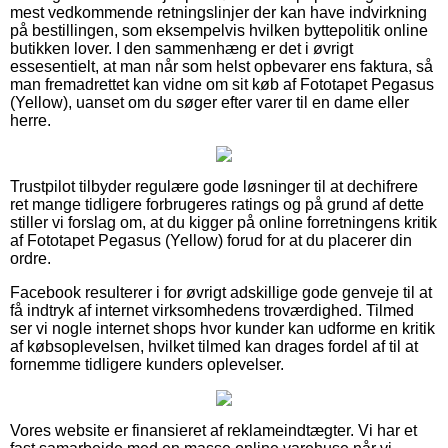
mest vedkommende retningslinjer der kan have indvirkning
på bestillingen, som eksempelvis hvilken byttepolitik online
butikken lover. I den sammenhæng er det i øvrigt
essesentielt, at man når som helst opbevarer ens faktura, så
man fremadrettet kan vidne om sit køb af Fototapet Pegasus
(Yellow), uanset om du søger efter varer til en dame eller
herre.
Trustpilot tilbyder regulære gode løsninger til at dechifrere
ret mange tidligere forbrugeres ratings og på grund af dette
stiller vi forslag om, at du kigger på online forretningens kritik
af Fototapet Pegasus (Yellow) forud for at du placerer din
ordre.
Facebook resulterer i for øvrigt adskillige gode genveje til at
få indtryk af internet virksomhedens troværdighed. Tilmed
ser vi nogle internet shops hvor kunder kan udforme en kritik
af købsoplevelsen, hvilket tilmed kan drages fordel af til at
fornemme tidligere kunders oplevelser.
Vores website er finansieret af reklameindtægter. Vi har et