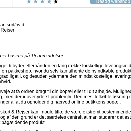
Besøg webshop
an sort/hvid
 Rejser
rner baseret på
18
anmeldelser
inger tilbyder efterhånden en lang række forskellige leveringsmi
il en pakkeshop, hvor du selv kan afhente de nyindkøbte produkte
 grad ligetil, og desuden ydermere den mindst kostelige leverin
/hvid.
eje at få ordren bragt til din bopæl eller til dit arbejde. Muligh
ig, men derudover yderst problemfri. Den mest letkøbte løsning e
nger af at du opholder dig nærved online butikkens bopæl.
kort & Rejser kan i nogle tilfælde være ekstremt bestemmende i
 og af den grund er det særdeles centralt at man studerer det e
et pågældende produkt.