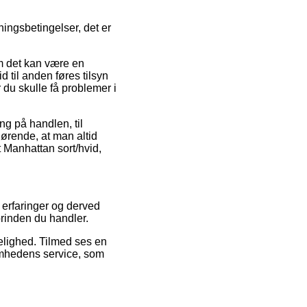
ingsbetingelser, det er
m det kan være en
d til anden føres tilsyn
 du skulle få problemer i
ng på handlen, til
gørende, at man altid
t Manhattan sort/hvid,
s erfaringer og derved
orinden du handler.
delighed. Tilmed ses en
omhedens service, som