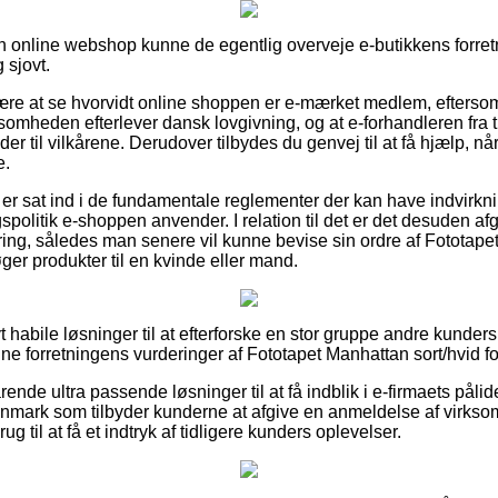
n online webshop kunne de egentlig overveje e-butikkens forretn
 sjovt.
være at se hvorvidt online shoppen er e-mærket medlem, efterso
somheden efterlever dansk lovgivning, og at e-forhandleren fra ti
 til vilkårene. Derudover tilbydes du genvej til at få hjælp, når
e.
 er sat ind i de fundamentale reglementer der kan have indvirkni
olitik e-shoppen anvender. I relation til det er det desuden af
ring, således man senere vil kunne bevise sin ordre af Fototape
ger produkter til en kvinde eller mand.
ivt habile løsninger til at efterforske en stor gruppe andre kunder
nline forretningens vurderinger af Fototapet Manhattan sort/hvid f
rende ultra passende løsninger til at få indblik i e-firmaets påli
anmark som tilbyder kunderne at afgive en anmeldelse af virks
g til at få et indtryk af tidligere kunders oplevelser.