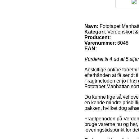
Navn:
Fototapet Manhatt
Kategori:
Verdenskort &
Producent:
Varenummer:
6048
EAN:
Vurderet til
4
ud af 5 stje
Adskillige online forretn
efterhånden at få sendt t
Fragtmetoden er jo i høj
Fototapet Manhattan sort
Du kunne lige så vel overv
en kende mindre prisbill
pakken, hvilket dog afhæ
Fragtperioden på Verdens
bruge varerne nu og her,
leveringstidspunkt for d