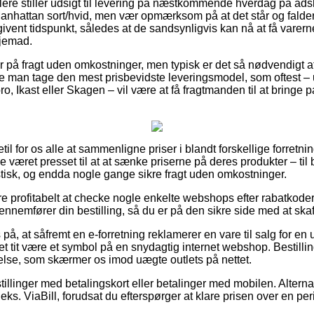
ere stiller udsigt til levering på næstkommende hverdag på adsk
nhattan sort/hvid, men vær opmærksom på at det står og falder
ngivent tidspunkt, således at de sandsynligvis kan nå at få varer
hjemad.
på fragt uden omkostninger, men typisk er det så nødvendigt at
ne man tage den mest prisbevidste leveringsmodel, som oftest 
, Ikast eller Skagen – vil være at få fragtmanden til at bringe pa
til for os alle at sammenligne priser i blandt forskellige forretnin
se været presset til at at sænke priserne på deres produkter – ti
astisk, og endda nogle gange sikre fragt uden omkostninger.
re profitabelt at checke nogle enkelte webshops efter rabatkod
gennemfører din bestilling, så du er på den sikre side med at skaf
på, at såfremt en e-forretning reklamerer en vare til salg for en 
det tit være et symbol på en snydagtig internet webshop. Bestillin
lse, som skærmer os imod uægte outlets på nettet.
tillinger med betalingskort eller betalinger med mobilen. Alterna
eks. ViaBill, forudsat du efterspørger at klare prisen over en per