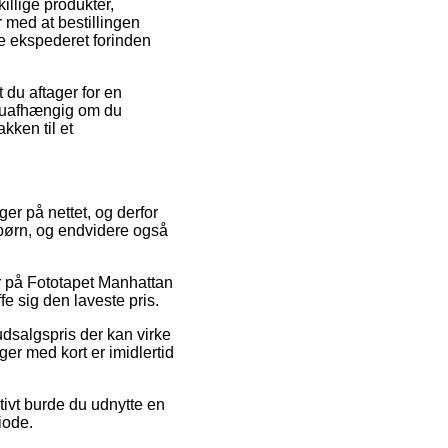
illige produkter,
 med at bestillingen
ne ekspederet forinden
 du aftager for en
– uafhængig om du
kken til et
ger på nettet, og derfor
l børn, og endvidere også
er på Fototapet Manhattan
fe sig den laveste pris.
udsalgspris der kan virke
ger med kort er imidlertid
tivt burde du udnytte en
iode.