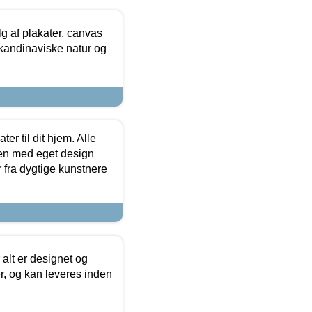
 af plakater, canvas
skandinaviske natur og
er til dit hjem. Alle
ten med eget design
r fra dygtige kunstnere
 alt er designet og
r, og kan leveres inden