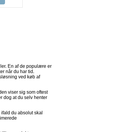
dler. En af de populære er
r når du har tid.
gsløsning ved køb af
eden viser sig som oftest
r dog at du selv henter
fald du absolut skal
stimerede