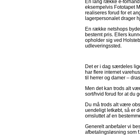
En lang række e-forhandl
eksempelvis Fototapet Ma
realiseres forud for et a
lagerpersonalet drager 
En række netshops byder 
bestemt pris. Ellers kun
opholder sig ved Holstebro
udleveringssted.
Det er i dag særdeles lige
har flere internet varehu
til herrer og damer – dr
Men det kan trods alt væ
sort/hvid forud for at du 
Du må trods alt være obs 
uendeligt letkøbt, så er 
omsluttet af en bestemme
Generelt anbefaler vi bes
afbetalingsløsning som f.