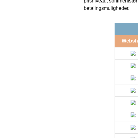
prisniveau, sortimentstø
betalingsmuligheder.
Websh