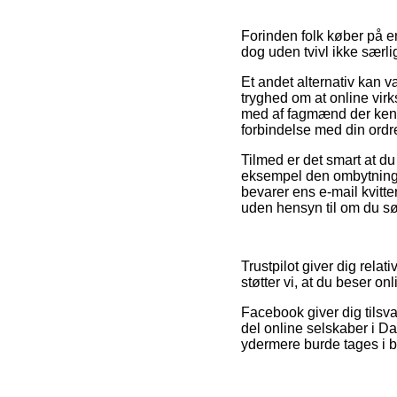
Forinden folk køber på e
dog uden tvivl ikke særlig
Et andet alternativ kan 
tryghed om at online virk
med af fagmænd der kender
forbindelse med din ordr
Tilmed er det smart at du
eksempel den ombytningsp
bevarer ens e-mail kvitte
uden hensyn til om du sø
Trustpilot giver dig relat
støtter vi, at du beser o
Facebook giver dig tilsva
del online selskaber i D
ydermere burde tages i bru