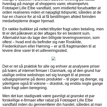
hverdag på mange af shoppens varer, eksempelvis
Fototapet Lille Elbe vandfald, som imidlertid forudsætter at
orden realiseres inden et nøjagtigt tidspunkt, således at de
har en chance for at nå at få bestillingen afsted forinden
medarbejderne drager hjemad.
En række butikker på nettet tilbyder fragt uden betaling, men
tit er det påkrævet at der aftages for en bestemt sum.
Alternativt kan du tage den billigste leveringsversion, som
oftest – hvad end du befinder sig nær Roskilde,
Frederikshavn eller Hørning – er at få fragtmanden til at
levere dine varer til et udleveringssted.
Det er ret så praktisk for alle og enhver at analysere priser
på tværs af internet firmaer i Danmark, og af den grund har
utallige online webshops set sig tvunget til at presse
udsalgspriserne på deres produkter – til piger og drenge, og
yderligere også til voksne – drastisk, og endda nogle gange
sikre fragt uden beregning.
Men det kan stadigvæk være gavnligt at granske et par
forskellige e-firmaer efter rabat på Fototapet Lille Elbe
vandfald inden du gennemfører din handel, således at man