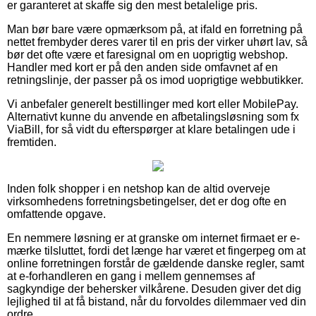
er garanteret at skaffe sig den mest betalelige pris.
Man bør bare være opmærksom på, at ifald en forretning på
nettet frembyder deres varer til en pris der virker uhørt lav, så
bør det ofte være et faresignal om en uoprigtig webshop.
Handler med kort er på den anden side omfavnet af en
retningslinje, der passer på os imod uoprigtige webbutikker.
Vi anbefaler generelt bestillinger med kort eller MobilePay.
Alternativt kunne du anvende en afbetalingsløsning som fx
ViaBill, for så vidt du efterspørger at klare betalingen ude i
fremtiden.
Inden folk shopper i en netshop kan de altid overveje
virksomhedens forretningsbetingelser, det er dog ofte en
omfattende opgave.
En nemmere løsning er at granske om internet firmaet er e-
mærke tilsluttet, fordi det længe har været et fingerpeg om at
online forretningen forstår de gældende danske regler, samt
at e-forhandleren en gang i mellem gennemses af
sagkyndige der behersker vilkårene. Desuden giver det dig
lejlighed til at få bistand, når du forvoldes dilemmaer ved din
ordre.