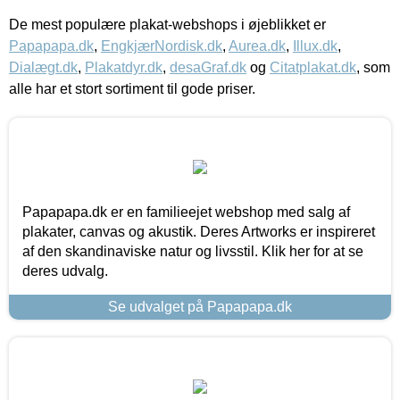
De mest populære plakat-webshops i øjeblikket er
Papapapa.dk
,
EngkjærNordisk.dk
,
Aurea.dk
,
Illux.dk
,
Dialægt.dk
,
Plakatdyr.dk
,
desaGraf.dk
og
Citatplakat.dk
, som
alle har et stort sortiment til gode priser.
Papapapa.dk er en familieejet webshop med salg af
plakater, canvas og akustik. Deres Artworks er inspireret
af den skandinaviske natur og livsstil. Klik her for at se
deres udvalg.
Se udvalget på Papapapa.dk