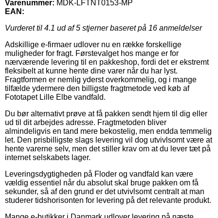
Varenummer:
MDK-LFTNT0153-MP
EAN:
Vurderet til
4.1
ud af 5 stjerner baseret på
16
anmeldelser
Adskillige e-firmaer udlover nu en række forskellige
muligheder for fragt. Førstevalget hos mange er for
nærværende levering til en pakkeshop, fordi det er ekstremt
fleksibelt at kunne hente dine varer når du har lyst.
Fragtformen er nemlig yderst overkommelig, og i mange
tilfælde ydermere den billigste fragtmetode ved køb af
Fototapet Lille Elbe vandfald.
Du bør alternativt prøve at få pakken sendt hjem til dig eller
ud til dit arbejdes adresse. Fragtmetoden bliver
almindeligvis en tand mere bekostelig, men endda temmelig
let. Den prisbilligste slags levering vil dog utvivlsomt være at
hente varerne selv, men det stiller krav om at du lever tæt på
internet selskabets lager.
Leveringsdygtigheden på Floder og vandfald kan være
vældig essentiel når du absolut skal bruge pakken om få
sekunder, så af den grund er det utvivlsomt centralt at man
studerer tidshorisonten for levering på det relevante produkt.
Mange e-butikker i Danmark udlover levering på næste