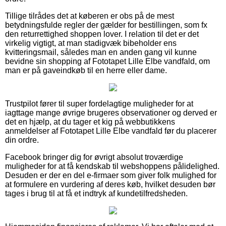
Tillige tilrådes det at køberen er obs på de mest
betydningsfulde regler der gælder for bestillingen, som fx
den returrettighed shoppen lover. I relation til det er det
virkelig vigtigt, at man stadigvæk bibeholder ens
kvitteringsmail, således man en anden gang vil kunne
bevidne sin shopping af Fototapet Lille Elbe vandfald, om
man er på gaveindkøb til en herre eller dame.
Trustpilot fører til super fordelagtige muligheder for at
iagttage mange øvrige brugeres observationer og derved er
det en hjælp, at du tager et kig på webbutikkens
anmeldelser af Fototapet Lille Elbe vandfald før du placerer
din ordre.
Facebook bringer dig for øvrigt absolut troværdige
muligheder for at få kendskab til webshoppens pålidelighed.
Desuden er der en del e-firmaer som giver folk mulighed for
at formulere en vurdering af deres køb, hvilket desuden bør
tages i brug til at få et indtryk af kundetilfredsheden.