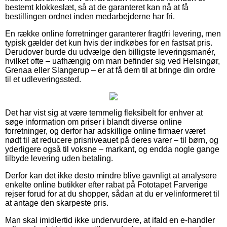
bestemt klokkeslæt, så at de garanteret kan nå at få
bestillingen ordnet inden medarbejderne har fri.
En række online forretninger garanterer fragtfri levering, men
typisk gælder det kun hvis der indkøbes for en fastsat pris.
Derudover burde du udvælge den billigste leveringsmanér,
hvilket ofte – uafhængig om man befinder sig ved Helsingør,
Grenaa eller Slangerup – er at få dem til at bringe din ordre
til et udleveringssted.
Det har vist sig at være temmelig fleksibelt for enhver at
søge information om priser i blandt diverse online
forretninger, og derfor har adskillige online firmaer været
nødt til at reducere prisniveauet på deres varer – til børn, og
yderligere også til voksne – markant, og endda nogle gange
tilbyde levering uden betaling.
Derfor kan det ikke desto mindre blive gavnligt at analysere
enkelte online butikker efter rabat på Fototapet Farverige
rejser forud for at du shopper, sådan at du er velinformeret til
at antage den skarpeste pris.
Man skal imidlertid ikke undervurdere, at ifald en e-handler