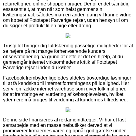
returrettighed online shoppen bruger. Derfor er det samtidig
essesentielt, at man når som helst gemmer sin
kvitteringsmail, således man en anden gang vil kunne vidne
om købet af Fototapet Farverige rejser, uden hensyn til om
du søger et produkt til en pige eller dreng.
Trustpilot bringer dig fuldstændig passelige muligheder for at
se nøjere på ret mange forhenværende kunders
observationer og på grund af dette er det en hjælp, at du
gennemgår internet virksomhedens kritik af Fototapet
Farverige rejser inden du køber.
Facebook frembyder ligeledes aldeles troværdige løsninger
til at få kendskab til internet forretningens pålidelighed. Her
ser vi en række internet varehuse som giver folk mulighed
for at frembringe en vurdering af købsoplevelsen, hvilket
ydermere må bruges til vurdering af kundernes tilfredshed.
Denne side finansieres af reklameindtægter. Vi har et fast
samarbejde med en masse netbutikker derved at vi
promoverer firmaernes varer, og opnår godtgørelse under