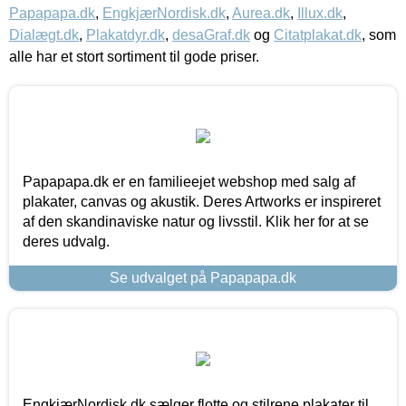
Papapapa.dk
,
EngkjærNordisk.dk
,
Aurea.dk
,
Illux.dk
,
Dialægt.dk
,
Plakatdyr.dk
,
desaGraf.dk
og
Citatplakat.dk
, som
alle har et stort sortiment til gode priser.
Papapapa.dk er en familieejet webshop med salg af
plakater, canvas og akustik. Deres Artworks er inspireret
af den skandinaviske natur og livsstil. Klik her for at se
deres udvalg.
Se udvalget på Papapapa.dk
EngkjærNordisk.dk sælger flotte og stilrene plakater til