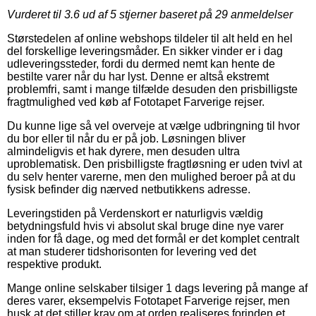
Vurderet til
3.6
ud af 5 stjerner baseret på
29
anmeldelser
Størstedelen af online webshops tildeler til alt held en hel
del forskellige leveringsmåder. En sikker vinder er i dag
udleveringssteder, fordi du dermed nemt kan hente de
bestilte varer når du har lyst. Denne er altså ekstremt
problemfri, samt i mange tilfælde desuden den prisbilligste
fragtmulighed ved køb af Fototapet Farverige rejser.
Du kunne lige så vel overveje at vælge udbringning til hvor
du bor eller til når du er på job. Løsningen bliver
almindeligvis et hak dyrere, men desuden ultra
uproblematisk. Den prisbilligste fragtløsning er uden tvivl at
du selv henter varerne, men den mulighed beroer på at du
fysisk befinder dig nærved netbutikkens adresse.
Leveringstiden på Verdenskort er naturligvis vældig
betydningsfuld hvis vi absolut skal bruge dine nye varer
inden for få dage, og med det formål er det komplet centralt
at man studerer tidshorisonten for levering ved det
respektive produkt.
Mange online selskaber tilsiger 1 dags levering på mange af
deres varer, eksempelvis Fototapet Farverige rejser, men
husk at det stiller krav om at orden realiseres forinden et