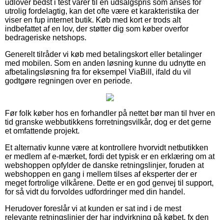
udlover bedst i test varer til en udsalgspris som anses for
utrolig fordelagtig, kan det ofte være et karakteristika der
viser en fup internet butik. Køb med kort er trods alt
indbefattet af en lov, der støtter dig som køber overfor
bedrageriske netshops.
Generelt tilråder vi køb med betalingskort eller betalinger
med mobilen. Som en anden løsning kunne du udnytte en
afbetalingsløsning fra for eksempel ViaBill, ifald du vil
godtgøre regningen over en periode.
Før folk køber hos en forhandler på nettet bør man til hver en
tid granske webbutikkens forretningsvilkår, dog er det gerne
et omfattende projekt.
Et alternativ kunne være at kontrollere hvorvidt netbutikken
er medlem af e-mærket, fordi det typisk er en erklæring om at
webshoppen opfylder de danske retningslinjer, foruden at
webshoppen en gang i mellem tilses af eksperter der er
meget fortrolige vilkårene. Dette er en god genvej til support,
for så vidt du forvoldes udfordringer med din handel.
Herudover foreslår vi at kunden er sat ind i de mest
relevante retningslinjer der har indvirkning på købet, fx den