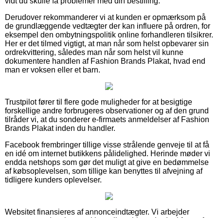
vidt du skulle få problemer med din bestilling.
Derudover rekommanderer vi at kunden er opmærksom på
de grundlæggende vedtægter der kan influere på ordren, for
eksempel den ombytningspolitik online forhandleren tilsikrer.
Her er det tilmed vigtigt, at man når som helst opbevarer sin
ordrekvittering, således man når som helst vil kunne
dokumentere handlen af Fashion Brands Plakat, hvad end
man er voksen eller et barn.
Trustpilot fører til flere gode muligheder for at besigtige
forskellige andre forbrugeres observationer og af den grund
tilråder vi, at du sonderer e-firmaets anmeldelser af Fashion
Brands Plakat inden du handler.
Facebook frembringer tillige visse strålende genveje til at få
en idé om internet butikkens pålidelighed. Herinde møder vi
endda netshops som gør det muligt at give en bedømmelse
af købsoplevelsen, som tillige kan benyttes til afvejning af
tidligere kunders oplevelser.
Websitet finansieres af annonceindtægter. Vi arbejder