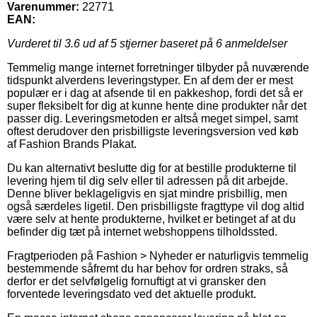
Varenummer:
22771
EAN:
Vurderet til
3.6
ud af 5 stjerner baseret på
6
anmeldelser
Temmelig mange internet forretninger tilbyder på nuværende
tidspunkt alverdens leveringstyper. En af dem der er mest
populær er i dag at afsende til en pakkeshop, fordi det så er
super fleksibelt for dig at kunne hente dine produkter når det
passer dig. Leveringsmetoden er altså meget simpel, samt
oftest derudover den prisbilligste leveringsversion ved køb
af Fashion Brands Plakat.
Du kan alternativt beslutte dig for at bestille produkterne til
levering hjem til dig selv eller til adressen på dit arbejde.
Denne bliver beklageligvis en sjat mindre prisbillig, men
også særdeles ligetil. Den prisbilligste fragttype vil dog altid
være selv at hente produkterne, hvilket er betinget af at du
befinder dig tæt på internet webshoppens tilholdssted.
Fragtperioden på Fashion > Nyheder er naturligvis temmelig
bestemmende såfremt du har behov for ordren straks, så
derfor er det selvfølgelig fornuftigt at vi gransker den
forventede leveringsdato ved det aktuelle produkt.