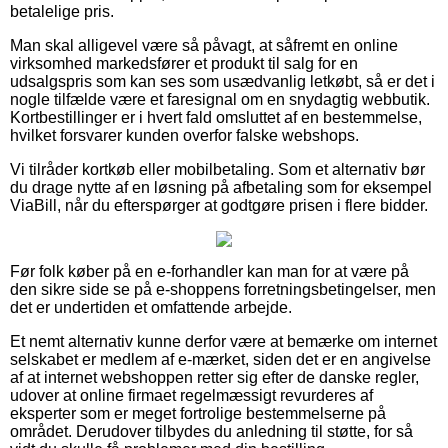
betalelige pris.
Man skal alligevel være så påvagt, at såfremt en online
virksomhed markedsfører et produkt til salg for en
udsalgspris som kan ses som usædvanlig letkøbt, så er det i
nogle tilfælde være et faresignal om en snydagtig webbutik.
Kortbestillinger er i hvert fald omsluttet af en bestemmelse,
hvilket forsvarer kunden overfor falske webshops.
Vi tilråder kortkøb eller mobilbetaling. Som et alternativ bør
du drage nytte af en løsning på afbetaling som for eksempel
ViaBill, når du efterspørger at godtgøre prisen i flere bidder.
Før folk køber på en e-forhandler kan man for at være på
den sikre side se på e-shoppens forretningsbetingelser, men
det er undertiden et omfattende arbejde.
Et nemt alternativ kunne derfor være at bemærke om internet
selskabet er medlem af e-mærket, siden det er en angivelse
af at internet webshoppen retter sig efter de danske regler,
udover at online firmaet regelmæssigt revurderes af
eksperter som er meget fortrolige bestemmelserne på
området. Derudover tilbydes du anledning til støtte, for så