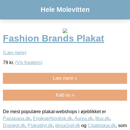
Hele Molevitten
Fashion Brands Plakat
(Læs mere)
79
kr.
(Vis fragtpris)
Læs mere »
Køb nu »
De mest populære plakat-webshops i øjeblikket er
Papapapa.dk
,
EngkjærNordisk.dk
,
Aurea.dk
,
Illux.dk
,
Dialægt.dk
,
Plakatdyr.dk
,
desaGraf.dk
og
Citatplakat.dk
, som