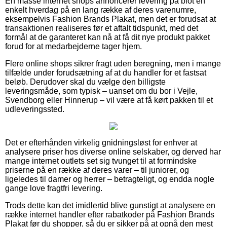
En masse internet shops annoncerer levering på blot en
enkelt hverdag på en lang række af deres varenumre,
eksempelvis Fashion Brands Plakat, men det er forudsat at
transaktionen realiseres før et aftalt tidspunkt, med det
formål at de garanteret kan nå at få dit nye produkt pakket
forud for at medarbejderne tager hjem.
Flere online shops sikrer fragt uden beregning, men i mange
tilfælde under forudsætning af at du handler for et fastsat
beløb. Derudover skal du vælge den billigste
leveringsmåde, som typisk – uanset om du bor i Vejle,
Svendborg eller Hinnerup – vil være at få kørt pakken til et
udleveringssted.
Det er efterhånden virkelig gnidningsløst for enhver at
analysere priser hos diverse online selskaber, og derved har
mange internet outlets set sig tvunget til at formindske
priserne på en række af deres varer – til juniorer, og
ligeledes til damer og herrer – betragteligt, og endda nogle
gange love fragtfri levering.
Trods dette kan det imidlertid blive gunstigt at analysere en
række internet handler efter rabatkoder på Fashion Brands
Plakat før du shopper, så du er sikker på at opnå den mest