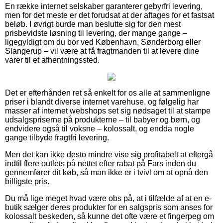
En række internet selskaber garanterer gebyrfri levering,
men for det meste er det forudsat at der aftages for et fastsat
beløb. I øvrigt burde man beslutte sig for den mest
prisbevidste løsning til levering, der mange gange –
ligegyldigt om du bor ved København, Sønderborg eller
Slangerup – vil være at få fragtmanden til at levere dine
varer til et afhentningssted.
Det er efterhånden ret så enkelt for os alle at sammenligne
priser i blandt diverse internet varehuse, og følgelig har
masser af internet webshops set sig nødsaget til at stampe
udsalgspriserne på produkterne – til babyer og børn, og
endvidere også til voksne – kolossalt, og endda nogle
gange tilbyde fragtfri levering.
Men det kan ikke desto mindre vise sig profitabelt at eftergå
indtil flere outlets på nettet efter rabat på Fars inden du
gennemfører dit køb, så man ikke er i tvivl om at opnå den
billigste pris.
Du må lige meget hvad være obs på, at i tilfælde af at en e-
butik sælger deres produkter for en salgspris som anses for
kolossalt beskeden, så kunne det ofte være et fingerpeg om