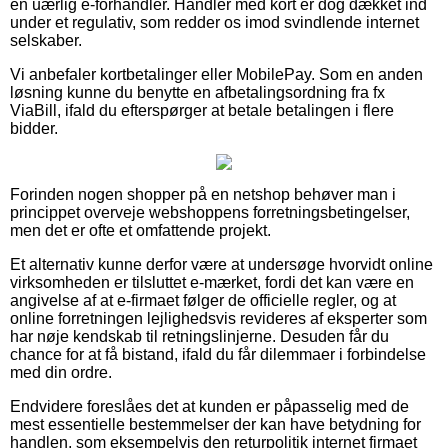
en uærlig e-forhandler. Handler med kort er dog dækket ind
under et regulativ, som redder os imod svindlende internet
selskaber.
Vi anbefaler kortbetalinger eller MobilePay. Som en anden
løsning kunne du benytte en afbetalingsordning fra fx
ViaBill, ifald du efterspørger at betale betalingen i flere
bidder.
Forinden nogen shopper på en netshop behøver man i
princippet overveje webshoppens forretningsbetingelser,
men det er ofte et omfattende projekt.
Et alternativ kunne derfor være at undersøge hvorvidt online
virksomheden er tilsluttet e-mærket, fordi det kan være en
angivelse af at e-firmaet følger de officielle regler, og at
online forretningen lejlighedsvis revideres af eksperter som
har nøje kendskab til retningslinjerne. Desuden får du
chance for at få bistand, ifald du får dilemmaer i forbindelse
med din ordre.
Endvidere foreslåes det at kunden er påpasselig med de
mest essentielle bestemmelser der kan have betydning for
handlen, som eksempelvis den returpolitik internet firmaet