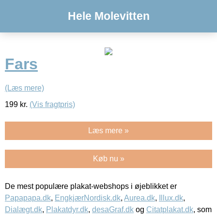
Hele Molevitten
Fars
(Læs mere)
199
kr.
(Vis fragtpris)
Læs mere »
Køb nu »
De mest populære plakat-webshops i øjeblikket er
Papapapa.dk
,
EngkjærNordisk.dk
,
Aurea.dk
,
Illux.dk
,
Dialægt.dk
,
Plakatdyr.dk
,
desaGraf.dk
og
Citatplakat.dk
, som