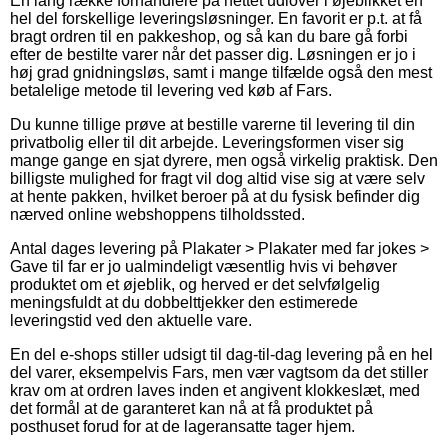
En lang række forhandlere på nettet udlover i øjeblikket en
hel del forskellige leveringsløsninger. En favorit er p.t. at få
bragt ordren til en pakkeshop, og så kan du bare gå forbi
efter de bestilte varer når det passer dig. Løsningen er jo i
høj grad gnidningsløs, samt i mange tilfælde også den mest
betalelige metode til levering ved køb af Fars.
Du kunne tillige prøve at bestille varerne til levering til din
privatbolig eller til dit arbejde. Leveringsformen viser sig
mange gange en sjat dyrere, men også virkelig praktisk. Den
billigste mulighed for fragt vil dog altid vise sig at være selv
at hente pakken, hvilket beroer på at du fysisk befinder dig
nærved online webshoppens tilholdssted.
Antal dages levering på Plakater > Plakater med far jokes >
Gave til far er jo ualmindeligt væsentlig hvis vi behøver
produktet om et øjeblik, og herved er det selvfølgelig
meningsfuldt at du dobbelttjekker den estimerede
leveringstid ved den aktuelle vare.
En del e-shops stiller udsigt til dag-til-dag levering på en hel
del varer, eksempelvis Fars, men vær vagtsom da det stiller
krav om at ordren laves inden et angivent klokkeslæt, med
det formål at de garanteret kan nå at få produktet på
posthuset forud for at de lageransatte tager hjem.