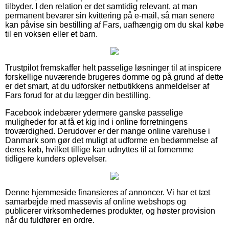
tilbyder. I den relation er det samtidig relevant, at man
permanent bevarer sin kvittering på e-mail, så man senere
kan påvise sin bestilling af Fars, uafhængig om du skal købe
til en voksen eller et barn.
Trustpilot fremskaffer helt passelige løsninger til at inspicere
forskellige nuværende brugeres domme og på grund af dette
er det smart, at du udforsker netbutikkens anmeldelser af
Fars forud for at du lægger din bestilling.
Facebook indebærer ydermere ganske passelige
muligheder for at få et kig ind i online forretningens
troværdighed. Derudover er der mange online varehuse i
Danmark som gør det muligt at udforme en bedømmelse af
deres køb, hvilket tillige kan udnyttes til at fornemme
tidligere kunders oplevelser.
Denne hjemmeside finansieres af annoncer. Vi har et tæt
samarbejde med massevis af online webshops og
publicerer virksomhedernes produkter, og høster provision
når du fuldfører en ordre.