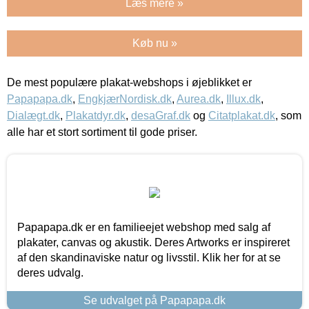
Læs mere »
Køb nu »
De mest populære plakat-webshops i øjeblikket er
Papapapa.dk
,
EngkjærNordisk.dk
,
Aurea.dk
,
Illux.dk
,
Dialægt.dk
,
Plakatdyr.dk
,
desaGraf.dk
og
Citatplakat.dk
, som
alle har et stort sortiment til gode priser.
Papapapa.dk er en familieejet webshop med salg af
plakater, canvas og akustik. Deres Artworks er inspireret
af den skandinaviske natur og livsstil. Klik her for at se
deres udvalg.
Se udvalget på Papapapa.dk