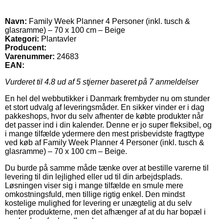
Navn:
Family Week Planner 4 Personer (inkl. tusch &
glasramme) – 70 x 100 cm – Beige
Kategori:
Plantavler
Producent:
Varenummer:
24683
EAN:
Vurderet til
4.8
ud af 5 stjerner baseret på
7
anmeldelser
En hel del webbutikker i Danmark frembyder nu om stunder
et stort udvalg af leveringsmåder. En sikker vinder er i dag
pakkeshops, hvor du selv afhenter de købte produkter når
det passer ind i din kalender. Denne er jo super fleksibel, og
i mange tilfælde ydermere den mest prisbevidste fragttype
ved køb af Family Week Planner 4 Personer (inkl. tusch &
glasramme) – 70 x 100 cm – Beige.
Du burde på samme måde tænke over at bestille varerne til
levering til din lejlighed eller ud til din arbejdsplads.
Løsningen viser sig i mange tilfælde en smule mere
omkostningsfuld, men tillige rigtig enkel. Den mindst
kostelige mulighed for levering er unægtelig at du selv
henter produkterne, men det afhænger af at du har bopæl i