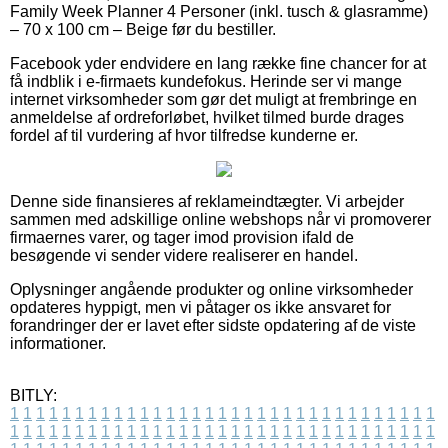
Family Week Planner 4 Personer (inkl. tusch & glasramme)
– 70 x 100 cm – Beige før du bestiller.
Facebook yder endvidere en lang række fine chancer for at
få indblik i e-firmaets kundefokus. Herinde ser vi mange
internet virksomheder som gør det muligt at frembringe en
anmeldelse af ordreforløbet, hvilket tilmed burde drages
fordel af til vurdering af hvor tilfredse kunderne er.
Denne side finansieres af reklameindtægter. Vi arbejder
sammen med adskillige online webshops når vi promoverer
firmaernes varer, og tager imod provision ifald de
besøgende vi sender videre realiserer en handel.
Oplysninger angående produkter og online virksomheder
opdateres hyppigt, men vi påtager os ikke ansvaret for
forandringer der er lavet efter sidste opdatering af de viste
informationer.
BITLY:
1
1
1
1
1
1
1
1
1
1
1
1
1
1
1
1
1
1
1
1
1
1
1
1
1
1
1
1
1
1
1
1
1
1
1
1
1
1
1
1
1
1
1
1
1
1
1
1
1
1
1
1
1
1
1
1
1
1
1
1
1
1
1
1
1
1