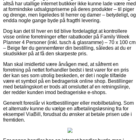
altså har utallige internet butikker ikke kunne lade være med
at formindske udsalgspriserne på deres produkter – til piger
og drenge, men ligeledes til herrer og damer – betydeligt, og
endda nogle gange byde på fragtfri levering.
Dog kan det til hver en tid blive fordelagtigt at kontrollere
visse online forretninger efter rabatkoder på Family Week
Planner 4 Personer (inkl. tusch & glasramme) – 70 x 100 cm
– Beige før du gennemfører din bestilling, således at du er
skudsikker på at få den skarpeste pris.
Man skal imidlertid være årvågen med, at såfremt en
forretning på nettet forhandler bedst i test varer for en pris
der kan ses som utrolig beskeden, er det i nogle tilfælde
være et symbol på en bedragerisk online shop. Bestillinger
med betalingskort er trods alt omsluttet af en retningslinje,
der redder kunden imod bedrageriske e-shops.
Generelt foreslår vi kortbestillinger eller mobilbetaling. Som
et alternativ kunne du vælge en afbetalingsløsning fra for
eksempel ViaBill, forudsat du ønsker at betale prisen ude i
fremtiden.