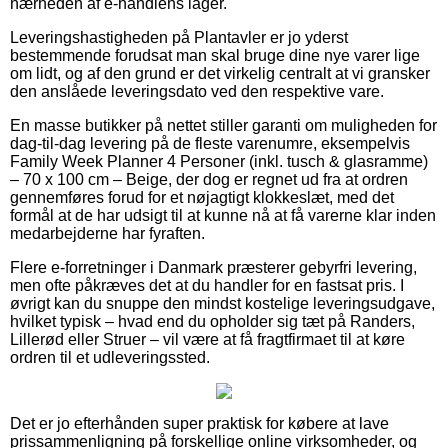
nærheden af e-handlens lager.
Leveringshastigheden på Plantavler er jo yderst
bestemmende forudsat man skal bruge dine nye varer lige
om lidt, og af den grund er det virkelig centralt at vi gransker
den anslåede leveringsdato ved den respektive vare.
En masse butikker på nettet stiller garanti om muligheden for
dag-til-dag levering på de fleste varenumre, eksempelvis
Family Week Planner 4 Personer (inkl. tusch & glasramme)
– 70 x 100 cm – Beige, der dog er regnet ud fra at ordren
gennemføres forud for et nøjagtigt klokkeslæt, med det
formål at de har udsigt til at kunne nå at få varerne klar inden
medarbejderne har fyraften.
Flere e-forretninger i Danmark præsterer gebyrfri levering,
men ofte påkræves det at du handler for en fastsat pris. I
øvrigt kan du snuppe den mindst kostelige leveringsudgave,
hvilket typisk – hvad end du opholder sig tæt på Randers,
Lillerød eller Struer – vil være at få fragtfirmaet til at køre
ordren til et udleveringssted.
Det er jo efterhånden super praktisk for købere at lave
prissammenligning på forskellige online virksomheder, og