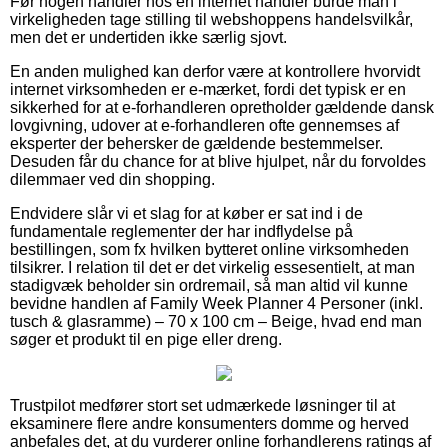
Før nogen handler hos en internet handler burde man i
virkeligheden tage stilling til webshoppens handelsvilkår,
men det er undertiden ikke særlig sjovt.
En anden mulighed kan derfor være at kontrollere hvorvidt
internet virksomheden er e-mærket, fordi det typisk er en
sikkerhed for at e-forhandleren opretholder gældende dansk
lovgivning, udover at e-forhandleren ofte gennemses af
eksperter der behersker de gældende bestemmelser.
Desuden får du chance for at blive hjulpet, når du forvoldes
dilemmaer ved din shopping.
Endvidere slår vi et slag for at køber er sat ind i de
fundamentale reglementer der har indflydelse på
bestillingen, som fx hvilken bytteret online virksomheden
tilsikrer. I relation til det er det virkelig essesentielt, at man
stadigvæk beholder sin ordremail, så man altid vil kunne
bevidne handlen af Family Week Planner 4 Personer (inkl.
tusch & glasramme) – 70 x 100 cm – Beige, hvad end man
søger et produkt til en pige eller dreng.
Trustpilot medfører stort set udmærkede løsninger til at
eksaminere flere andre konsumenters domme og herved
anbefales det, at du vurderer online forhandlerens ratings af